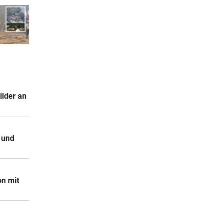
ilder an
 und
on mit