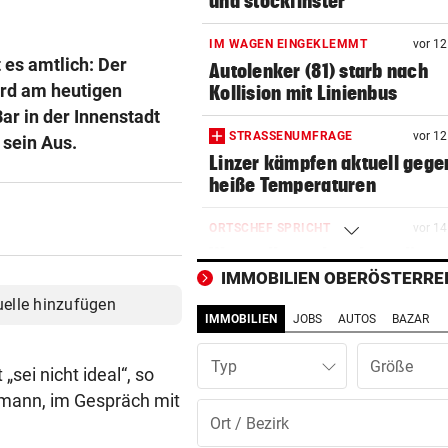
und stockfinster“
IM WAGEN EINGEKLEMMT
vor 1
 es amtlich: Der
Autolenker (81) starb nach
ird am heutigen
Kollision mit Linienbus
ar in der Innenstadt
STRASSENUMFRAGE
vor 1
sein Aus.
Linzer kämpfen aktuell gege
heiße Temperaturen
ORTSCHEF SPRICHT
vor 1
Was soll aus der ehemaligen
Konditorei werden?
IMMOBILIEN OBERÖSTERRE
uelle hinzufügen
IMMOBILIEN
JOBS
AUTOS
BAZAR
LINZER KÜNSTLERIN:
vor 1
Dem Plastikmüll werden
Typ
klingende Beats entlockt
sei nicht ideal“, so
hmann, im Gespräch mit
MOTTO FÜRS WOCHENENDE
vor 1
Den Freiluftsommer in seine