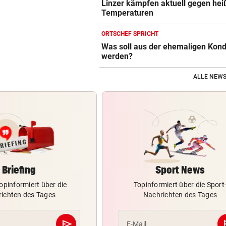
Linzer kämpfen aktuell gegen hei
Temperaturen
ORTSCHEF SPRICHT
Was soll aus der ehemaligen Kond
werden?
ALLE NEWS
Briefing
Sport News
opinformiert über die
Topinformiert über die Sport
ichten des Tages
Nachrichten des Tages
send
s
E-Mail