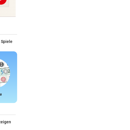
Abschicken
 Spiele
u
Snake
zeigen