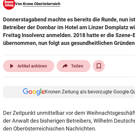
Von
Krone Oberösterreich
© Krone Multimedia GmbH & Co KG 2026
Muthgasse 2, 1190 Wien
Donnerstagabend machte es bereits die Runde, nun ist
Betreiber der Dombar im Hotel am Linzer Domplatz w
Freitag Insolvenz anmelden. 2018 hatte er die Szene-B
übernommen, nun folgt aus gesundheitlichen Gründen 
play_arrow
Artikel anhören
Teilen
Kronen Zeitung als bevorzugte Google-Q
Der Zeitpunkt unmittelbar vor dem Weihnachtsgeschäft „
der Anwalt des bisherigen Betreibers, Wilhelm Deutsc
den Oberösterreichischen Nachrichten.