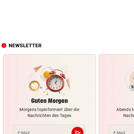
NEWSLETTER
Guten Morgen
Morgens topinformiert über die
Abends t
Nachrichten des Tages
Nachr
send
E-Mail
E-Mail