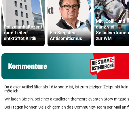
Mit „Colli“ und
Polizeianhaltezent
ganz viel
rum: Leiter
Ein Sieg des
Selbstvertrauen
entkräftet Kritik
Antisemitismus
zur WM
Da dieser Artikel älter als 18 Monate ist, ist zum jetzigen Zeitpunkt k
möglich.
Wir laden Sie ein, bei einer aktuelleren themenrelevanten Story mitzudi
Bei Fragen können Sie sich gern an das Community-Team per Mail an