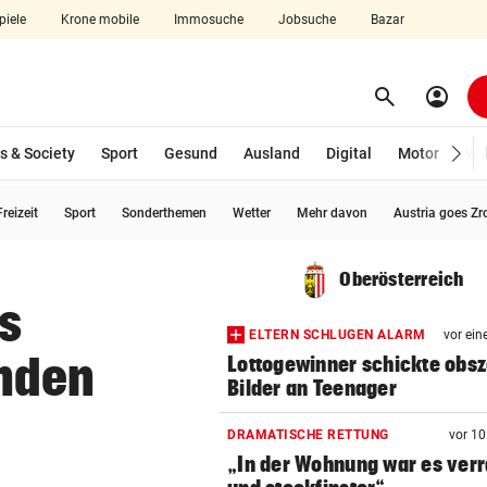
piele
Krone mobile
Immosuche
Jobsuche
Bazar
search
account_circle
Menü aufklappen
Suchen
s & Society
Sport
Gesund
Ausland
Digital
Motor
Wir
reizeit
Sport
Sonderthemen
Wetter
Mehr davon
Austria goes Zr
len
Oberösterreich
us
ELTERN SCHLUGEN ALARM
vor ein
ünden
Lottogewinner schickte obs
Bilder an Teenager
DRAMATISCHE RETTUNG
vor 1
„In der Wohnung war es ver