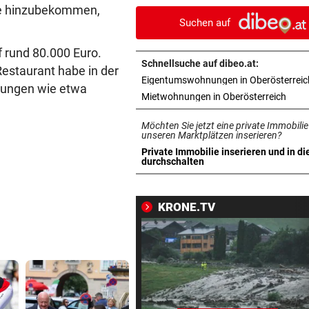
Reinkultur erleben
de hinzubekommen,
Suchen auf
WOLLTE AUSWEICHEN
vor 1
f rund 80.000 Euro.
Alkolenker überschlug sich
Schnellsuche auf dibeo.at:
Restaurant habe in der
wegen eines Hasen
Eigentumswohnungen in Oberösterreic
ltungen wie etwa
in ne
Mietwohnungen in Oberösterreich
TEENIE AUF ÜBERHOLSPUR
vor 1
230 PS! 13-Jährige schrieb i
Möchten Sie jetzt eine private Immobilie
Autocross Geschichte
unseren Marktplätzen inserieren?
Private Immobilie inserieren und in di
in neuem Tab öffnen
durchschalten
PATIENTEN WOHLAUF
vor 1
Premiere an Linzer Uniklinik
Herz-OP mit Roboter
KRONE.TV
BAUSTART IM OKTOBER
vor 1
Jetzt ist fix, was am Donauuf
entstehen wird
WEGEN AUTOREIFEN
vor 1