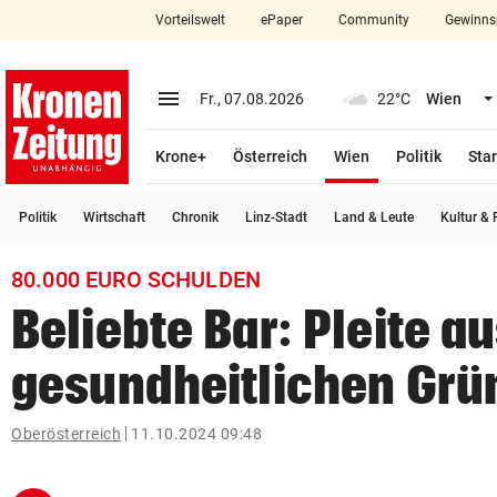
Vorteilswelt
ePaper
Community
Gewinns
close
Schließen
menu
Menü aufklappen
Fr., 07.08.2026
22°C
Wien
Abonnieren
(ausgewählt)
Krone+
Österreich
Wien
Politik
Star
account_circle
arrow_right
Anmelden
Politik
Wirtschaft
Chronik
Linz-Stadt
Land & Leute
Kultur & F
pin_drop
arrow_right
Bundesland auswäh
Wien
80.000 EURO SCHULDEN
bookmark
Merkliste
Beliebte Bar: Pleite a
gesundheitlichen Gr
Suchbegriff
search
eingeben
Oberösterreich
11.10.2024 09:48