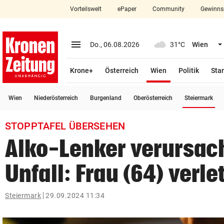
Vorteilswelt
ePaper
Community
Gewinns
close
Schließen
menu
Menü aufklappen
Do., 06.08.2026
31°C
Wien
Abonnieren
(ausgewählt)
Krone+
Österreich
Wien
Politik
Star
account_circle
arrow_right
Anmelden
(a
Wien
Niederösterreich
Burgenland
Oberösterreich
Steiermark
pin_drop
arrow_right
Bundesland auswäh
Wien
STOPPTAFEL ÜBERSEHEN
bookmark
Merkliste
Alko-Lenker verursac
Unfall: Frau (64) verle
Suchbegriff
search
eingeben
Steiermark
29.09.2024 11:34