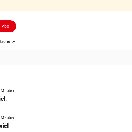
Abo
tschaft
krone.tv
Wissen
Gericht
Kolumnen
Freizeit
Reise
Ti
4 Minuten
el,
5 Minuten
viel