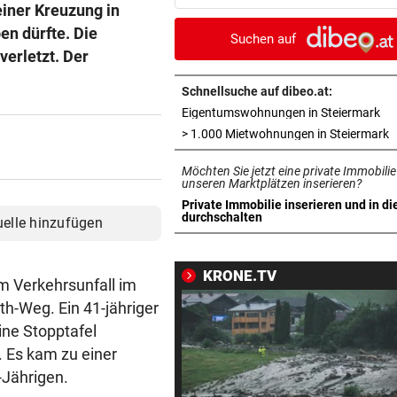
einer Kreuzung in
Madrid bis 2032
en dürfte. Die
Suchen auf
UKRAINISCHER ANGRIFF?
vor ein
verletzt. Der
Vor Oman havarierter Tanker
Ölkatastrophe droht
Schnellsuche auf dibeo.at:
in 
Eigentumswohnungen in Steiermark
„VERSTEHE ICH NICHT“
vor ein
i
> 1.000 Mietwohnungen in Steiermark
ÖFB-Kicker Wimmer packt ü
Möchten Sie jetzt eine private Immobilie
Morddrohungen aus
unseren Marktplätzen inserieren?
Private Immobilie inserieren und in di
ABSCHIED AUS ENGLAND
vor ein
in neuem Tab öffnen
durchschalten
uelle hinzufügen
Spanien-Star Rodri vor Wec
zum FC Barcelona
KRONE.TV
m Verkehrsunfall im
2 JAHRE LANG GETESTET
vor 
th-Weg. Ein 41-jähriger
Drei Steirer tüfteln an der i
ine Stopptafel
Boxershort
 Es kam zu einer
-Jährigen.
DRAMATISCHE RETTUNG
vor 