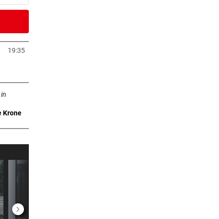
er Stunde
:
19:35
neuem Tab öffnen
er Stunde
n neuem Tab öffnen
ber
 in
e Krone
er Stunde
hsel
2 Stunden
dealen
2 Stunden