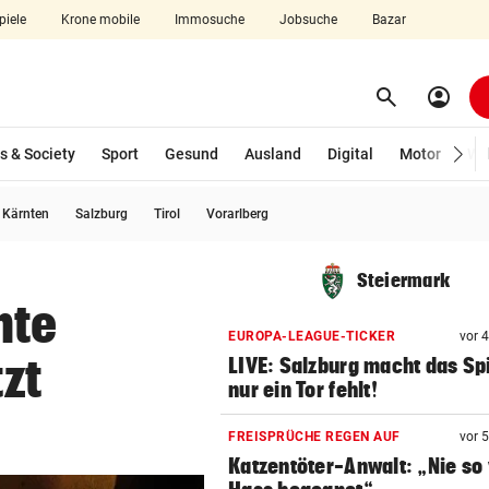
piele
Krone mobile
Immosuche
Jobsuche
Bazar
search
account_circle
Menü aufklappen
Suchen
s & Society
Sport
Gesund
Ausland
Digital
Motor
Wir
usgewählt)
Kärnten
Salzburg
Tirol
Vorarlberg
len
Steiermark
hte
EUROPA-LEAGUE-TICKER
vor 
tzt
LIVE: Salzburg macht das Spi
nur ein Tor fehlt!
FREISPRÜCHE REGEN AUF
vor 
Katzentöter-Anwalt: „Nie so 