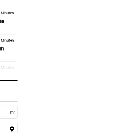
0 Minuten
te
1 Minuten
um
9 Minuten
3 Minuten
m²
8 Minuten
al