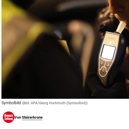
© Krone Multimedia GmbH & Co KG 2026
Muthgasse 2, 1190 Wien
Symbolbild
(Bild: APA/Georg Hochmuth (Symbolbild))
Von
Steirerkrone