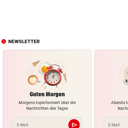
NEWSLETTER
Guten Morgen
Morgens topinformiert über die
Abends t
Nachrichten des Tages
Nachr
send
E-Mail
E-Mail
Abschicken