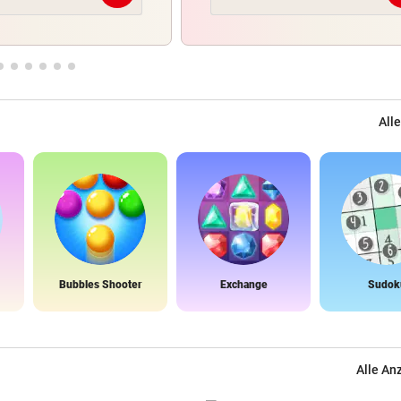
Alle
Bubbles Shooter
Exchange
Sudok
Alle An