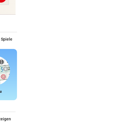
 Spiele
u
Snake
zeigen