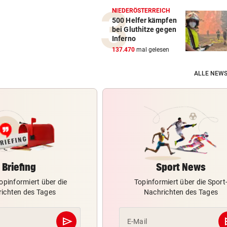
NIEDERÖSTERREICH
500 Helfer kämpfen
bei Gluthitze gegen
Inferno
137.470
mal gelesen
ALLE NEWS
Briefing
Sport News
opinformiert über die
Topinformiert über die Sport
ichten des Tages
Nachrichten des Tages
send
s
E-Mail
Abschicken