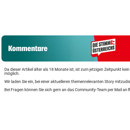
Ex-Stürmerstar
Vinicius Jr.
„Herr Herbert“
Forlan neuer
verlängert bei
geht zu Boden:
Teamchef von
Real Madrid bis
Wo Polizei
Uruguay
2032
trainiert
Da dieser Artikel älter als 18 Monate ist, ist zum jetzigen Zeitpunkt k
möglich.
Wir laden Sie ein, bei einer aktuelleren themenrelevanten Story mitzudi
Bei Fragen können Sie sich gern an das Community-Team per Mail an