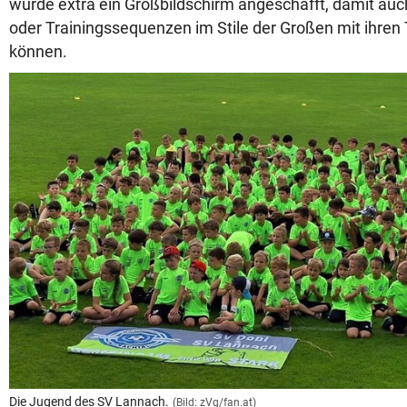
wurde extra ein Großbildschirm angeschafft, damit auch
oder Trainingssequenzen im Stile der Großen mit ihren 
können.
Die Jugend des SV Lannach.
(Bild: zVg/fan.at)