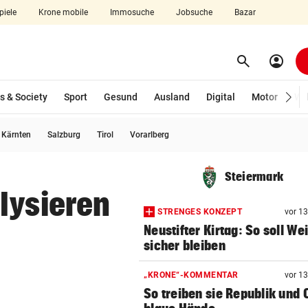
piele
Krone mobile
Immosuche
Jobsuche
Bazar
search
account_circle
Menü aufklappen
Suchen
s & Society
Sport
Gesund
Ausland
Digital
Motor
Wir
usgewählt)
Kärnten
Salzburg
Tirol
Vorarlberg
len
Steiermark
lysieren
STRENGES KONZEPT
vor 1
Neustifter Kirtag: So soll We
sicher bleiben
„KRONE“-KOMMENTAR
vor 1
So treiben sie Republik und 