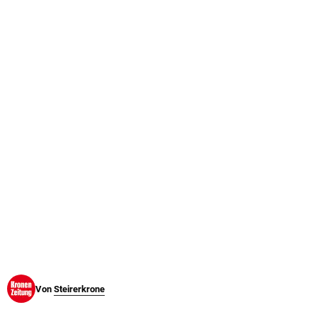
© Krone Multimedia GmbH & Co KG 2026
Muthgasse 2, 1190 Wien
Von
Steirerkrone