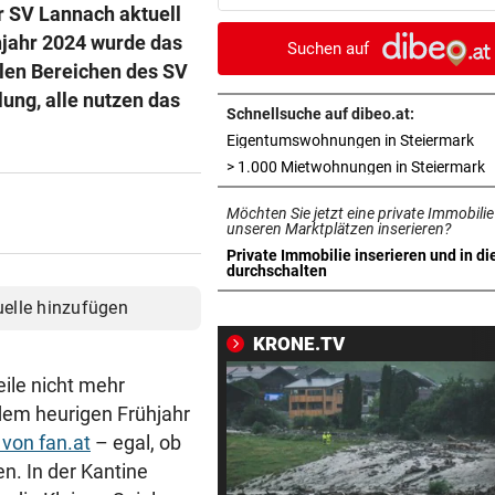
Dirndl-Kollektion
er SV Lannach aktuell
hjahr 2024 wurde das
Suchen auf
„KRONE“-KOMMENTAR
vor 1
allen Bereichen des SV
Ein Sieg des Antisemitismus
ng, alle nutzen das
Schnellsuche auf dibeo.at:
in 
Eigentumswohnungen in Steiermark
AUF BURG TAGGENBRUNN
vor 1
„Totale Eskalation“ mit Fitne
i
> 1.000 Mietwohnungen in Steiermark
Star Sascha Huber
Möchten Sie jetzt eine private Immobilie
unseren Marktplätzen inserieren?
WETTLAUF IN EUROPA
vor 1
Private Immobilie inserieren und in di
Wann kommen die Robotaxis
in neuem Tab öffnen
durchschalten
nach Österreich?
uelle hinzufügen
KRONE.TV
MEGA-PROJEKT WACKELT
vor 1
„Im Ausland rollen sie uns d
ile nicht mehr
roten Teppich aus“
dem heurigen Frühjahr
von fan.at
– egal, ob
LIVE IN DER METASTADT
vor 
n. In der Kantine
Wincent Weiss: Fanliebe und