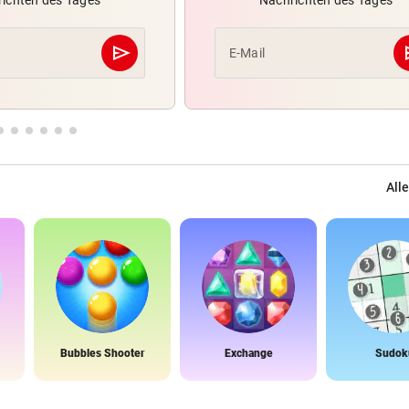
ichten des Tages
Nachrichten des Tages
send
s
E-Mail
Abschicken
Alle
Bubbles Shooter
Exchange
Sudok