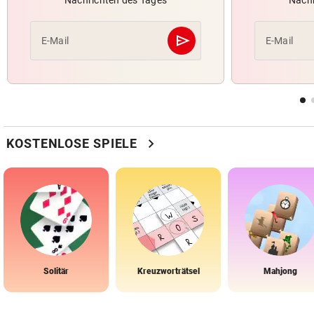
Nachrichten des Tages
Nachr
send
E-Mail
E-Mail
Abschicken
chevron_right
KOSTENLOSE SPIELE
Solitär
Kreuzworträtsel
Mahjong