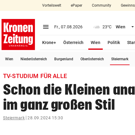
Vorteilswelt
ePaper
Community
Gewinns
close
Schließen
menu
Menü aufklappen
Fr., 07.08.2026
23°C
Wien
Abonnieren
(ausgewählt)
Krone+
Österreich
Wien
Politik
Star
account_circle
arrow_right
Anmelden
(a
Wien
Niederösterreich
Burgenland
Oberösterreich
Steiermark
pin_drop
arrow_right
Bundesland auswäh
Wien
TV-STUDIUM FÜR ALLE
bookmark
Merkliste
Schon die Kleinen ana
im ganz großen Stil
Suchbegriff
search
eingeben
Steiermark
28.09.2024 15:30