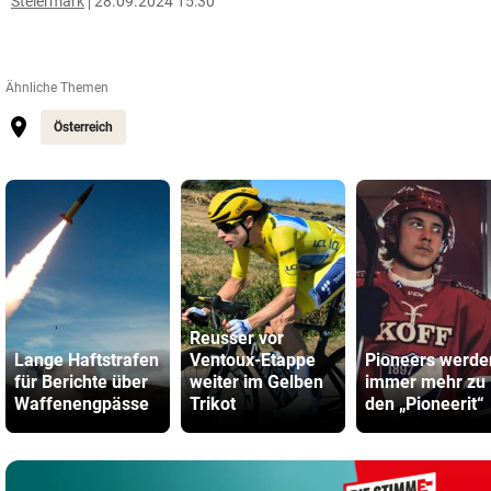
Steiermark
28.09.2024 15:30
Ähnliche Themen
Österreich
Reusser vor
Lange Haftstrafen
Ventoux-Etappe
Pioneers werde
für Berichte über
weiter im Gelben
immer mehr zu
Waffenengpässe
Trikot
den „Pioneerit“