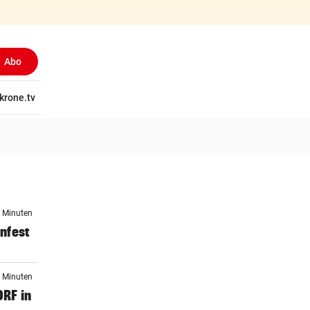
Abo
tschaft
krone.tv
Wissen
Gericht
Kolumnen
Freizeit
Reise
Ti
3 Minuten
infest
3 Minuten
ORF in