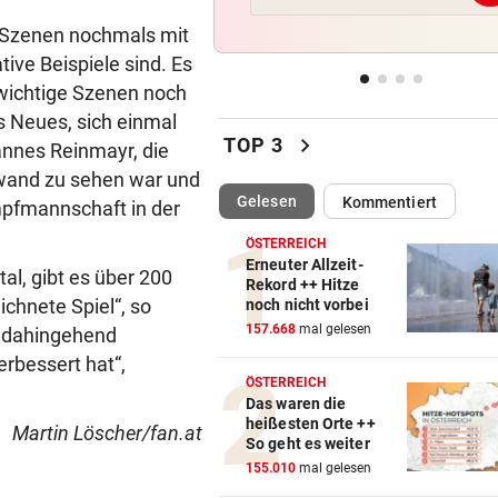
Schmuckhändler Frey Wille
e Szenen nochmals mit
tive Beispiele sind. Es
EUROPA-LEAGUE-QUALI
vor 
n wichtige Szenen noch
Joker Tabakovic führt Salzbu
Last-Minute-Sieg
as Neues, sich einmal
chevron_right
TOP 3
annes Reinmayr, die
PALÄSTINENSER GETÖTET
vor 
inwand zu sehen war und
Erste Anklage gegen Israeli s
(ausgewählt)
Gelesen
Kommentiert
mpfmannschaft in der
Gaza-Krieg
ÖSTERREICH
Erneuter Allzeit-
STIMMEN ZUM SPIEL
vor 
al, gibt es über 200
Rekord ++ Hitze
Sportboss Katzer: „Fahren
ichnete Spiel“, so
noch nicht vorbei
superhappy nach Hause“
157.668
mal gelesen
h dahingehend
erbessert hat“,
ÖSTERREICH
Das waren die
heißesten Orte ++
Martin Löscher/fan.at
So geht es weiter
155.010
mal gelesen