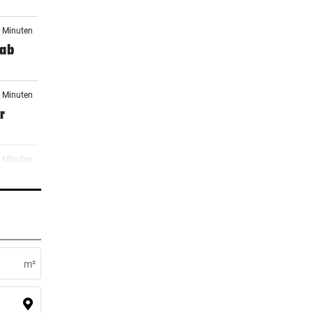
3 Minuten
 ab
3 Minuten
r
3 Minuten
en
4 Minuten
zöne
m²
4 Minuten
e