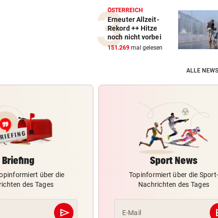
ÖSTERREICH
Erneuter Allzeit-
Rekord ++ Hitze
noch nicht vorbei
151.269
mal gelesen
ALLE NEWS
Briefing
Sport News
opinformiert über die
Topinformiert über die Sport
ichten des Tages
Nachrichten des Tages
send
s
E-Mail
Abschicken