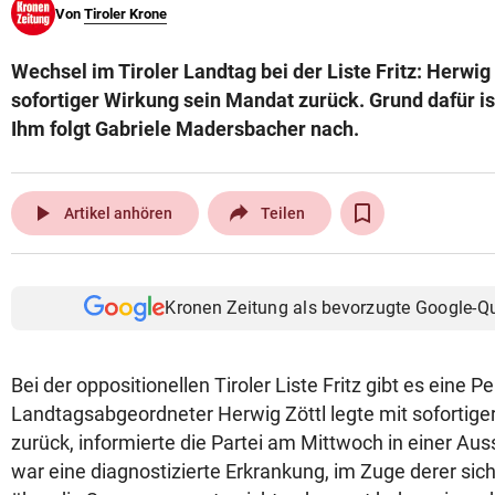
Von
Tiroler Krone
© Krone Multimedia GmbH & Co KG 2026
Muthgasse 2, 1190 Wien
Wechsel im Tiroler Landtag bei der Liste Fritz: Herwig 
sofortiger Wirkung sein Mandat zurück. Grund dafür is
Ihm folgt Gabriele Madersbacher nach.
play_arrow
Artikel anhören
Teilen
Kronen Zeitung als bevorzugte Google-Q
Bei der oppositionellen Tiroler Liste Fritz gibt es eine 
Landtagsabgeordneter Herwig Zöttl legte mit sofortig
zurück, informierte die Partei am Mittwoch in einer Au
war eine diagnostizierte Erkrankung, im Zuge derer sich