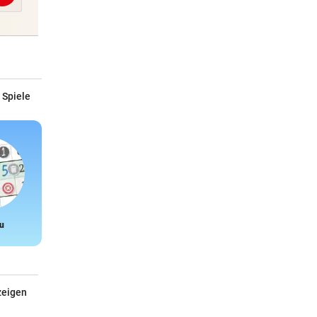
 Spiele
u
Snake
zeigen