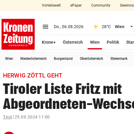
Vorteilswelt
ePaper
Community
Gewinns
close
Schließen
menu
Menü aufklappen
Do., 06.08.2026
28°C
Wien
Abonnieren
(ausgewählt)
Krone+
Österreich
Wien
Politik
Star
account_circle
arrow_right
Anmelden
Wien
Niederösterreich
Burgenland
Oberösterreich
Steiermark
pin_drop
arrow_right
Bundesland auswäh
Wien
HERWIG ZÖTTL GEHT
bookmark
Merkliste
Tiroler Liste Fritz mit
Abgeordneten-Wechs
Suchbegriff
search
eingeben
Tirol
25.09.2024 11:00