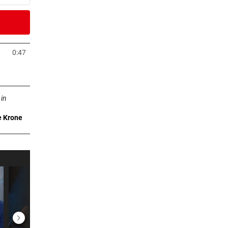
5 Stunden
 in
0:47
Tab öffnen
6 Stunden
ffnen
tale
 in
e Krone
6 Stunden
itze
6 Stunden
mmt an
6 Stunden