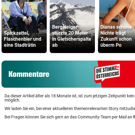
Bergsteiger
Dianas schöne
Spickzettel,
stürzte 20 Meter
Nichte trägt
Flaschenbier und
in Gletscherspalte
Zukunft schon
eine Stadträtin
ab
überm Po
Da dieser Artikel älter als 18 Monate ist, ist zum jetzigen Zeitpunkt k
möglich.
Wir laden Sie ein, bei einer aktuelleren themenrelevanten Story mitzudi
Bei Fragen können Sie sich gern an das Community-Team per Mail an