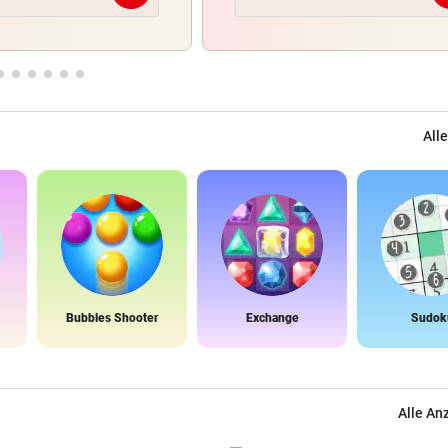
Alle
Bubbles Shooter
Exchange
Sudok
Alle An