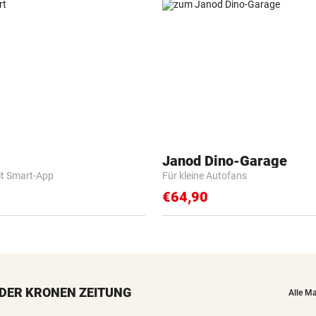
Janod Dino-Garage
it Smart-App
Für kleine Autofans
€64,90
DER KRONEN ZEITUNG
Alle M