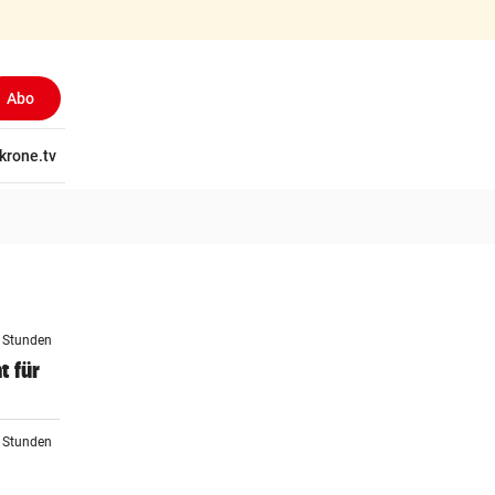
Abo
tschaft
krone.tv
Wissen
Gericht
Kolumnen
Freizeit
Reise
Ti
3 Stunden
t für
4 Stunden