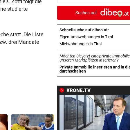
ß. Zöttl folgt die
Tormann gefunden
ne studierte
Suchen auf
AM WEG ZUR WILDSPITZE
vor 
Bergsteiger stürzte 20 Meter
Gletscherspalte ab
Schnellsuche auf dibeo.at:
e statt. Die Liste
in neuem 
Eigentumswohnungen in Tirol
bzw. drei Mandate
CLOUD, KI & DATEN:
vor 
in neuem Tab ö
Mietwohnungen in Tirol
Wem gehört Österreichs digi
Möchten Sie jetzt eine private Immobilie
Zukunft?
unseren Marktplätzen inserieren?
Private Immobilie inserieren und in di
FÖHRENWALD IN FLAMMEN
vor 
in neuem Tab öffnen
durchschalten
500 Helfer kämpfen bei Gluth
gegen Inferno
KRONE.TV
BEI RONALDINHO-BESUCH
vor 
Nächster Brasilien-Star ko
den Wörthersee
DANK MEGA-ABLÖSE
vor 