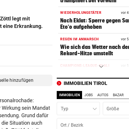
triumphiert bei Vorwahl
WIEDERHOLUNGSTÄTER
vor 
Zöttl legt mit
Nach Eklat: Sperre gegen S
t eine Erkrankung.
Eto‘o aufgehoben
REGEN IM ANMARSCH
vor 
Wie sich das Wetter nach de
Rekord-Hitze umstellt
CHAMPIONS-LEAGUE-QUALI
vor 
Sturm Graz bei Fenerbahce
Istanbul ohne Chance
uelle hinzufügen
IMMOBILIEN TIROL
MIT BOJE GEFUNDEN
vor 
IMMOBILIEN
JOBS
AUTOS
BAZAR
Pensionistin starb beim
Personalrochade:
Schwimmen im Wallersee
er Wirkung sein Mandat
Typ
ssendung. Grund dafür
FRÜCHTL „NEUER ZWEIER“
vor 
 die Situation auch
Red Bull Salzburg hat neuen