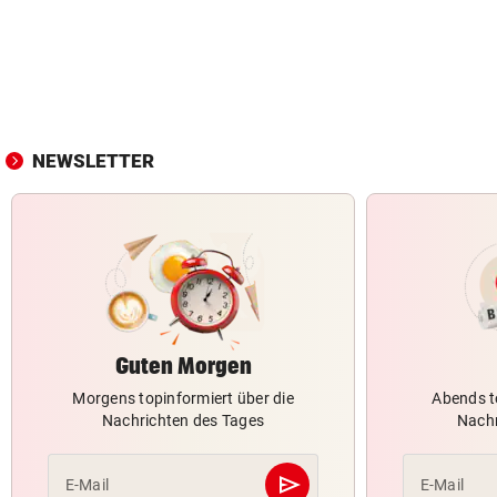
NEWSLETTER
Guten Morgen
Morgens topinformiert über die
Abends t
Nachrichten des Tages
Nachr
send
E-Mail
E-Mail
Abschicken