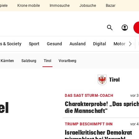
piele
Krone mobile
Immosuche
Jobsuche
Bazar
search
account_circle
Menü aufklappen
Suchen
s & Society
Sport
Gesund
Ausland
Digital
Motor
Wir
(ausgewählt)
Kärnten
Salzburg
Tirol
Vorarlberg
len
Tirol
DAS SAGT STURM-COACH
vor 
el
Charakterprobe! „Das sprich
die Mannschaft“
TRUMP BESCHIMPFT IHN
vor 
Israelkritischer Demokrat