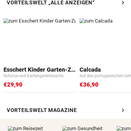
chevron_right
VORTEILSWELT „ALLE ANZEIGEN“
Esschert Kinder Garten-Zubehör
Calcada
Schürze und Gartengerätetasche
Auf den portugiesischen G
€29,90
€36,90
chevron_right
VORTEILSWELT MAGAZINE