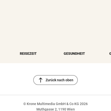
REISEZEIT
GESUNDHEIT
north
Zurück nach oben
© Krone Multimedia GmbH & Co KG 2026
Muthgasse 2, 1190 Wien