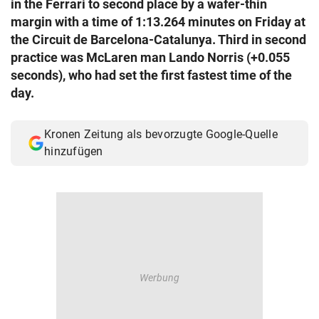
in the Ferrari to second place by a wafer-thin
© Krone Multimedia GmbH & Co KG 2026
margin with a time of 1:13.264 minutes on Friday at
Muthgasse 2, 1190 Wien
the Circuit de Barcelona-Catalunya. Third in second
practice was McLaren man Lando Norris (+0.055
seconds), who had set the first fastest time of the
day.
Kronen Zeitung als bevorzugte Google-Quelle
hinzufügen