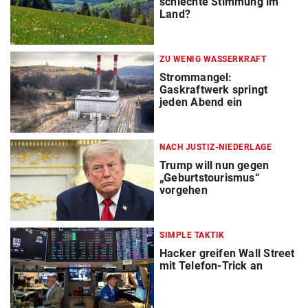
schlechte Stimmung im
Land?
ZU WENIG WASSERKRAFT
Strommangel:
Gaskraftwerk springt
jeden Abend ein
NACH JUSTIZ-NIEDERLAGE
Trump will nun gegen
„Geburtstourismus“
vorgehen
SIMPLE TAKTIK
Hacker greifen Wall Street
mit Telefon-Trick an