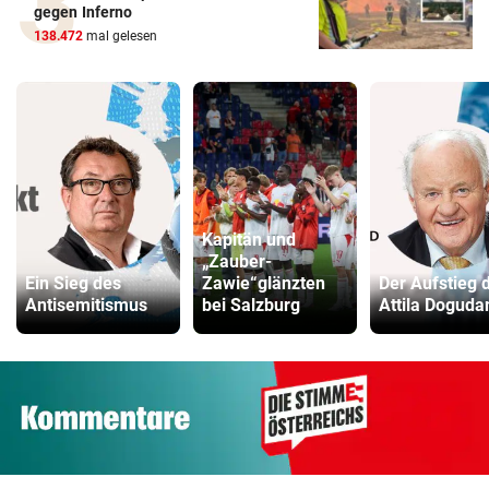
gegen Inferno
138.472
mal gelesen
Kapitän und
„Zauber-
Ein Sieg des
Zawie“glänzten
Der Aufstieg 
Antisemitismus
bei Salzburg
Attila Doguda