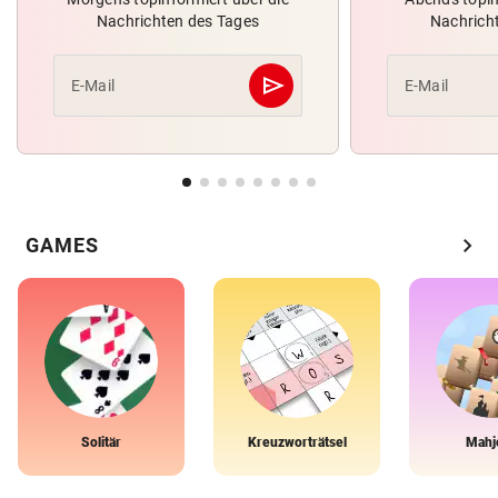
Nachrichten des Tages
Nachrich
send
E-Mail
E-Mail
Abschicken
chevron_right
GAMES
Solitär
Kreuzworträtsel
Mahj