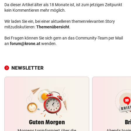
Da dieser Artikel älter als 18 Monate ist, ist zum jetzigen Zeitpunkt
kein Kommentieren mehr möglich.
Wir laden Sie ein, bei einer aktuelleren themenrelevanten Story
mitzudiskutieren:
Themenübersicht
.
Bei Fragen können Sie sich gern an das Community-Team per Mail
an
forum@krone.at
wenden.
NEWSLETTER
Guten Morgen
Br
Morgens topinformiert über die
Abends topin