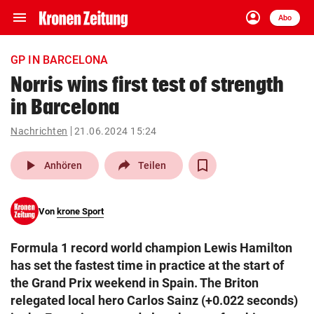
menu
account_circle
Navigation
Anmelden
Abo
close
Schließen
ein-/ausklappen
GP IN BARCELONA
Abonnieren
Norris wins first test of strength
in Barcelona
account_circle
arrow_right
Anmelden
Nachrichten
21.06.2024 15:24
pin_drop
arrow_right
Bundesland auswäh
Wien
play_arrow
Anhören
Teilen
bookmark
Merkliste
Von
krone Sport
Suchbegriff
search
Formula 1 record world champion Lewis Hamilton
eingeben
has set the fastest time in practice at the start of
the Grand Prix weekend in Spain. The Briton
relegated local hero Carlos Sainz (+0.022 seconds)