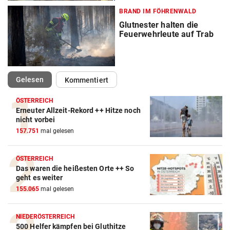
BRAND IM FÖHRENWALD
Glutnester halten die
Feuerwehrleute auf Trab
(ausgewählt)
Gelesen
Kommentiert
ÖSTERREICH
Erneuter Allzeit-Rekord ++ Hitze noch
nicht vorbei
157.751
mal gelesen
ÖSTERREICH
Das waren die heißesten Orte ++ So
geht es weiter
155.065
mal gelesen
NIEDERÖSTERREICH
500 Helfer kämpfen bei Gluthitze