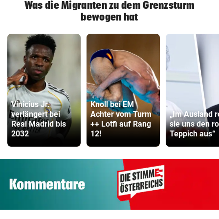
Was die Migranten zu dem Grenzsturm
bewogen hat
Vinicius Jr.
Knoll bei EM
verlängert bei
Achter vom Turm
„Im Ausland r
Real Madrid bis
++ Lotfi auf Rang
sie uns den r
2032
12!
Teppich aus“