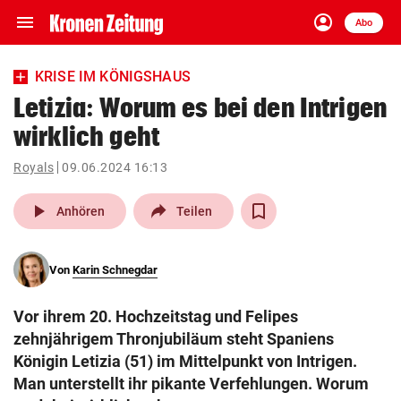
menu
account_circle
Navigation
Anmelden
Abo
close
Schließen
ein-/ausklappen
KRISE IM KÖNIGSHAUS
Abonnieren
Letizia: Worum es bei den Intrigen
wirklich geht
account_circle
arrow_right
Anmelden
Royals
09.06.2024 16:13
pin_drop
arrow_right
Bundesland auswäh
Wien
play_arrow
Anhören
Teilen
bookmark
Merkliste
Von
Karin Schnegdar
Suchbegriff
search
Vor ihrem 20. Hochzeitstag und Felipes
eingeben
zehnjährigem Thronjubiläum steht Spaniens
Königin Letizia (51) im Mittelpunkt von Intrigen.
Man unterstellt ihr pikante Verfehlungen. Worum