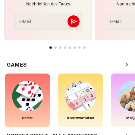
Nachrichten des Tages
Nachrich
send
E-Mail
E-Mail
Abschicken
chevron_right
GAMES
Solitär
Kreuzworträtsel
Mahj