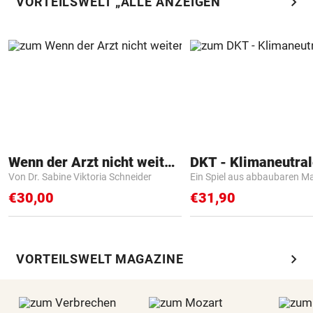
chevron_right
VORTEILSWELT „ALLE ANZEIGEN“
Wenn der Arzt nicht weiter weiß
Von Dr. Sabine Viktoria Schneider
Ein Spiel aus abbaubaren Ma
€30,00
€31,90
chevron_right
VORTEILSWELT MAGAZINE