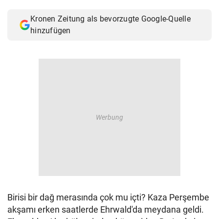
© Krone Multimedia GmbH & Co KG 2026
Kronen Zeitung als bevorzugte Google-Quelle
Muthgasse 2, 1190 Wien
hinzufügen
Birisi bir dağ merasında çok mu içti? Kaza Perşembe
akşamı erken saatlerde Ehrwald'da meydana geldi.