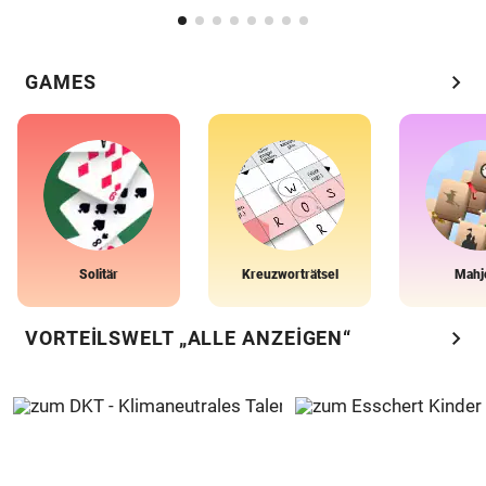
chevron_right
GAMES
Solitär
Kreuzworträtsel
Mahj
chevron_right
VORTEILSWELT „ALLE ANZEIGEN“