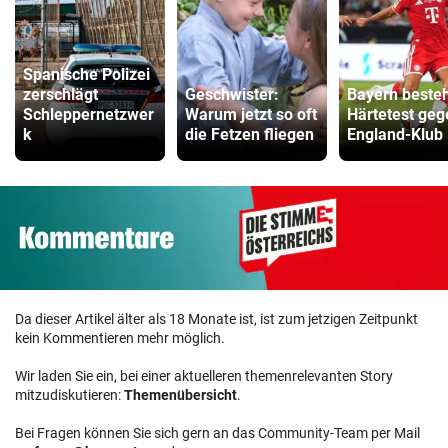
Spanische Polizei
zerschlägt
Geschwister:
Bayern beste
Schleppernetzwer
Warum jetzt so oft
Härtetest geg
k
die Fetzen fliegen
England-Klub
Da dieser Artikel älter als 18 Monate ist, ist zum jetzigen Zeitpunkt
kein Kommentieren mehr möglich.
Wir laden Sie ein, bei einer aktuelleren themenrelevanten Story
mitzudiskutieren:
Themenübersicht
.
Bei Fragen können Sie sich gern an das Community-Team per Mail