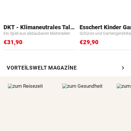
DKT - Klimaneutrales Talent
Ein Spiel aus abbaubaren Materialien
Schürze und Gartengerätet
€31,90
€29,90
chevron_right
VORTEILSWELT MAGAZINE