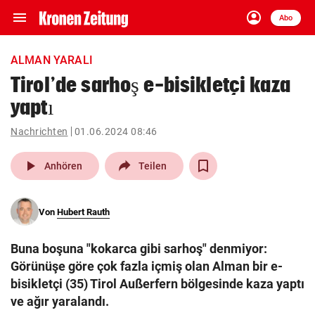
menu
account_circle
Navigation
Anmelden
Abo
close
Schließen
ein-/ausklappen
ALMAN YARALI
Abonnieren
Tirol’de sarhoş e-bisikletçi kaza
yaptı
account_circle
arrow_right
Anmelden
Nachrichten
01.06.2024 08:46
pin_drop
arrow_right
Bundesland auswäh
Wien
play_arrow
Anhören
Teilen
bookmark
Merkliste
Von
Hubert Rauth
Suchbegriff
search
Buna boşuna "kokarca gibi sarhoş" denmiyor:
eingeben
Görünüşe göre çok fazla içmiş olan Alman bir e-
bisikletçi (35) Tirol Außerfern bölgesinde kaza yaptı
ve ağır yaralandı.