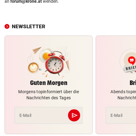
an
forum@krone.at
wenden.
NEWSLETTER
Guten Morgen
Br
Morgens topinformiert über die
Abends topin
Nachrichten des Tages
Nachrich
send
E-Mail
E-Mail
Abschicken