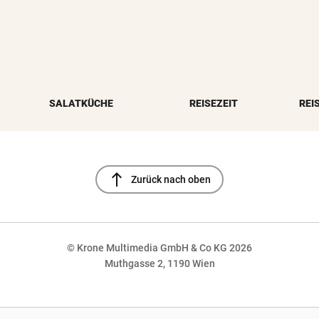
SALATKÜCHE
REISEZEIT
REI
north
Zurück nach oben
© Krone Multimedia GmbH & Co KG 2026
Muthgasse 2, 1190 Wien
NaN%