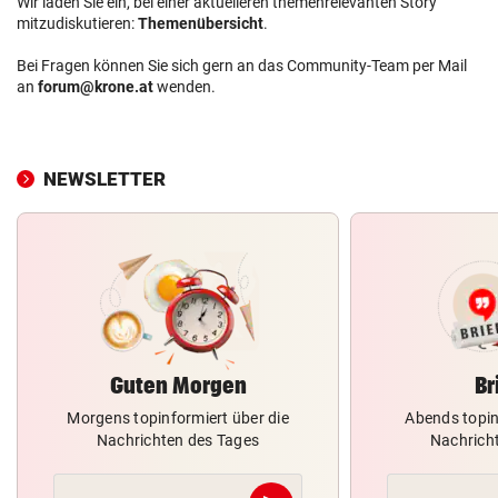
Wir laden Sie ein, bei einer aktuelleren themenrelevanten Story
mitzudiskutieren:
Themenübersicht
.
Bei Fragen können Sie sich gern an das Community-Team per Mail
an
forum@krone.at
wenden.
NEWSLETTER
Guten Morgen
Br
Morgens topinformiert über die
Abends topin
Nachrichten des Tages
Nachrich