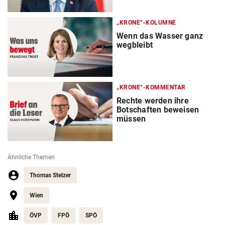
„KRONE“-KOLUMNE
Wenn das Wasser ganz
wegbleibt
„KRONE“-KOMMENTAR
Rechte werden ihre
Botschaften beweisen
müssen
Ähnliche Themen
Thomas Stelzer
Wien
ÖVP
FPÖ
SPÖ