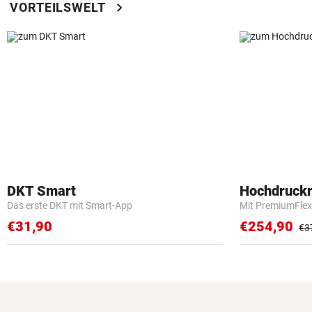
chevron_right
VORTEILSWELT
DKT Smart
Hochdruckr
Das erste DKT mit Smart-App
Mit PremiumFlex
€31,90
€254,90
€3