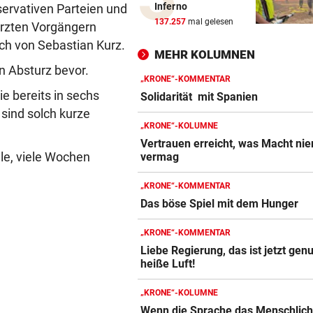
Inferno
servativen Parteien und
33,02 Grad Celsius im Mitte
137.257
mal gelesen
ürzten Vorgängern
gemessen!
ch von Sebastian Kurz.
MEHR KOLUMNEN
LUCKENEDERS HIGHLIGHT
n Absturz bevor.
„Auf das Foto bin ich stolz – 
„KRONE“-KOMMENTAR
e bereits in sechs
die Gelbe auch“
Solidarität mit Spanien
 sind solch kurze
„KRONE“-KOLUMNE
NACH ÜBERFALL IN WIEN
Vertrauen erreicht, was Macht ni
Cobra stürmt Dorotheum, Tät
le, viele Wochen
vermag
verschwunden
„KRONE“-KOMMENTAR
TROTZ FIFA-RÜCKZIEHER
Das böse Spiel mit dem Hunger
Knallhart! UEFA droht schon
wieder mit WM-Boykott
„KRONE“-KOMMENTAR
Liebe Regierung, das ist jetzt gen
WIENS KULTURSTADTRÄTIN
heiße Luft!
„Habe Fiakerlied mit dem
Bürgermeister gesungen“
„KRONE“-KOLUMNE
Wenn die Sprache das Menschlic