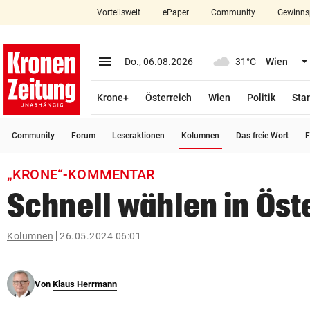
Vorteilswelt
ePaper
Community
Gewinns
close
Schließen
menu
Menü aufklappen
Do., 06.08.2026
31°C
Wien
Abonnieren
Krone+
Österreich
Wien
Politik
Star
account_circle
arrow_right
Anmelden
(ausgewählt)
Community
Forum
Leseraktionen
Kolumnen
Das freie Wort
F
pin_drop
arrow_right
Bundesland auswäh
Wien
„KRONE“-KOMMENTAR
bookmark
Merkliste
Schnell wählen in Öst
Suchbegriff
Kolumnen
26.05.2024 06:01
search
eingeben
Von
Klaus Herrmann