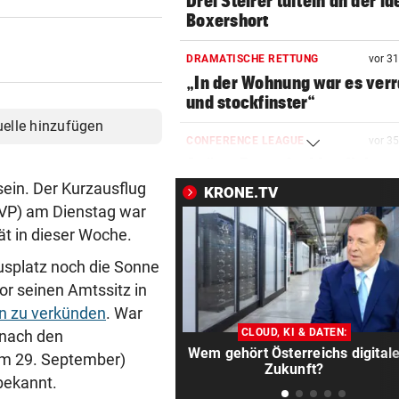
Drei Steirer tüfteln an der i
Boxershort
DRAMATISCHE RETTUNG
vor 3
„In der Wohnung war es ver
und stockfinster“
uelle hinzufügen
CONFERENCE LEAGUE
vor 3
Später Doppelschlag fixiert
Rapid-Sieg in Estland
sein. Der Kurzausflug
KRONE.TV
VP) am Dienstag war
60 MILLIONEN € SCHADEN
vor 4
ät in dieser Woche.
Warten auf Hitze-Hilfen der
Regierung geht weiter
splatz noch die Sonne
or seinen Amtssitz in
MITTEN IN HITZEWELLE
vor 5
n zu verkünden
. War
Irre! Salzburg – Pafos wegen
CLOUD, KI & DATEN:
 nach den
Sintflut unterbrochen
Wem gehört Österreichs digital
 am 29. September)
Zukunft?
bekannt.
42,2 GRAD!