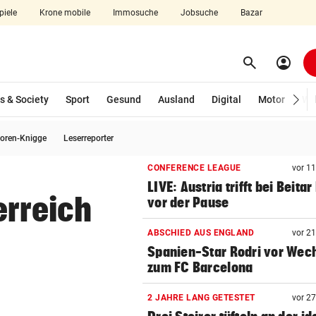
piele
Krone mobile
Immosuche
Jobsuche
Bazar
search
account_circle
Menü aufklappen
Suchen
s & Society
Sport
Gesund
Ausland
Digital
Motor
Wir
oren-Knigge
Leserreporter
len
CONFERENCE LEAGUE
vor 1
LIVE: Austria trifft bei Beitar
erreich
vor der Pause
ABSCHIED AUS ENGLAND
vor 2
Spanien-Star Rodri vor Wec
zum FC Barcelona
2 JAHRE LANG GETESTET
vor 2