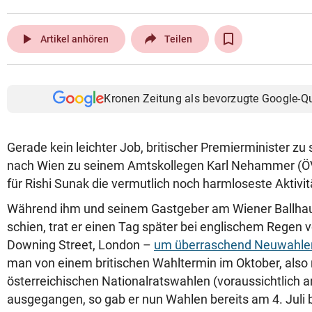
© Krone Multimedia GmbH & Co KG 2026
Muthgasse 2, 1190 Wien
play_arrow
Artikel anhören
Teilen
Kronen Zeitung als bevorzugte Google-Q
Gerade kein leichter Job, britischer Premierminister zu 
nach Wien zu seinem Amtskollegen Karl Nehammer (Ö
für Rishi Sunak die vermutlich noch harmloseste Aktivit
Während ihm und seinem Gastgeber am Wiener Ballhau
schien, trat er einen Tag später bei englischem Regen v
Downing Street, London –
um überraschend Neuwahle
man von einem britischen Wahltermin im Oktober, also
österreichischen Nationalratswahlen (voraussichtlich
ausgegangen, so gab er nun Wahlen bereits am 4. Juli 