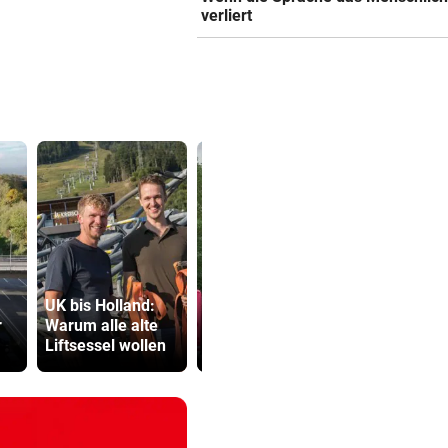
2. LIGA
verliert
Wacker fordert den großen
Aufstiegsfavoriten
FIFA IN DER KRITIK
Wie Infantino jetzt in den
Angriffsmodus schaltet
LEIPZIGS SEIWALD
„Er ist wie der Liebling aller
Schwiegermütter!“
Brand in
UK bis Holland:
Mehrparteienhaus
TV-Star geh
r
Warum alle alte
– 60 Personen
Kanzler St
Liftsessel wollen
evakuiert
hart ins Ger