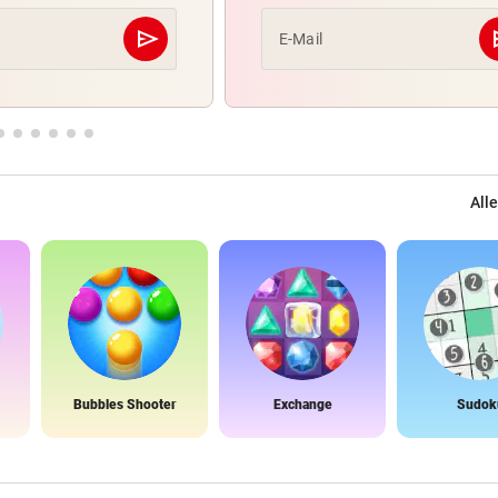
send
s
E-Mail
Abschicken
Alle
Bubbles Shooter
Exchange
Sudok