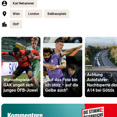
Karl Nehammer
Wien
London
Ballhausplatz
ÖVP
Achtung
Wunschspieler!
„Auf das Foto bin
Autofahrer:
GAK angelt sich
ich stolz – auf die
Nachtsperre de
junges ÖFB-Juwel
Gelbe auch“
A14 bei Götzis