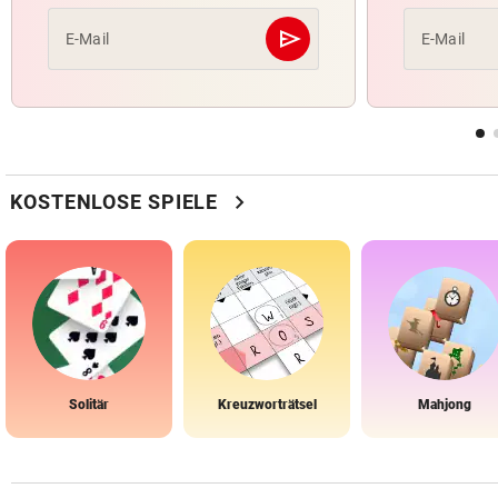
send
E-Mail
E-Mail
Abschicken
chevron_right
KOSTENLOSE SPIELE
Solitär
Kreuzworträtsel
Mahjong