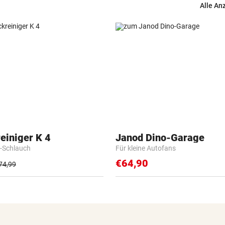
Alle An
einiger K 4
Janod Dino-Garage
-Schlauch
Für kleine Autofans
€64,90
74,99