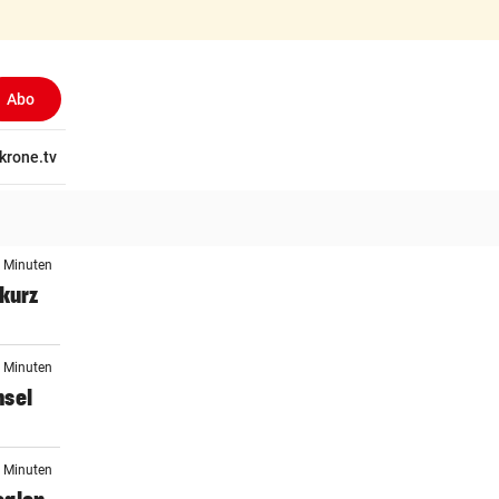
Abo
(ausgewählt)
tschaft
krone.tv
Wissen
Gericht
Kolumnen
Freizeit
Reise
Ti
1 Minuten
 kurz
1 Minuten
hsel
7 Minuten