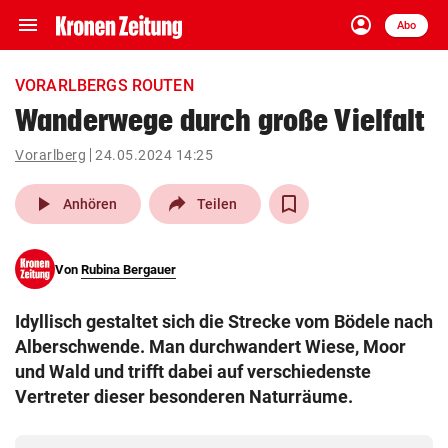
menu
account_circle
Navigation
Anmelden
Abo
close
Schließen
ein-/ausklappen
VORARLBERGS ROUTEN
Abonnieren
Wanderwege durch große Vielfalt
account_circle
arrow_right
Vorarlberg
24.05.2024 14:25
Anmelden
play_arrow
Anhören
Teilen
pin_drop
arrow_right
Bundesland auswäh
Wien
bookmark
Von
Rubina Bergauer
Merkliste
Idyllisch gestaltet sich die Strecke vom Bödele nach
Suchbegriff
Alberschwende. Man durchwandert Wiese, Moor
search
eingeben
und Wald und trifft dabei auf verschiedenste
Vertreter dieser besonderen Naturräume.