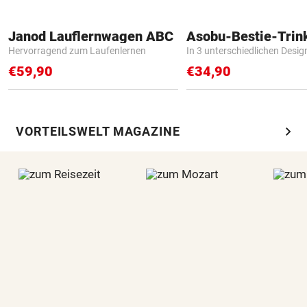
Janod Lauflernwagen ABC
Asobu-Bestie-Trin
Hervorragend zum Laufenlernen
In 3 unterschiedlichen Desig
€59,90
€34,90
chevron_right
VORTEILSWELT MAGAZINE