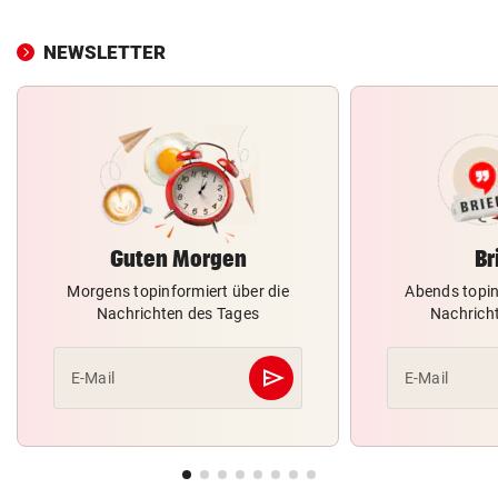
NEWSLETTER
Guten Morgen
Br
Morgens topinformiert über die
Abends topin
Nachrichten des Tages
Nachrich
send
E-Mail
E-Mail
Abschicken