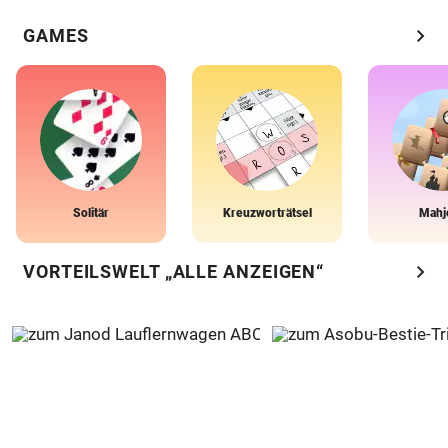
chevron_right
GAMES
Solitär
Kreuzworträtsel
Mahj
chevron_right
VORTEILSWELT „ALLE ANZEIGEN“