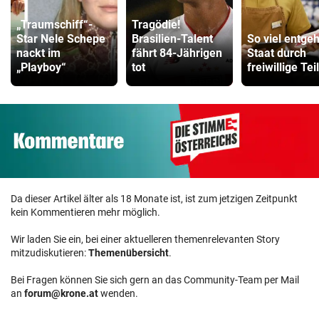
„Traumschiff“-
Tragödie!
Star Nele Schepe
Brasilien-Talent
So viel entgeh
nackt im
fährt 84-Jährigen
Staat durch
„Playboy“
tot
freiwillige Tei
Da dieser Artikel älter als 18 Monate ist, ist zum jetzigen Zeitpunkt
kein Kommentieren mehr möglich.
Wir laden Sie ein, bei einer aktuelleren themenrelevanten Story
mitzudiskutieren:
Themenübersicht
.
Bei Fragen können Sie sich gern an das Community-Team per Mail
an
forum@krone.at
wenden.