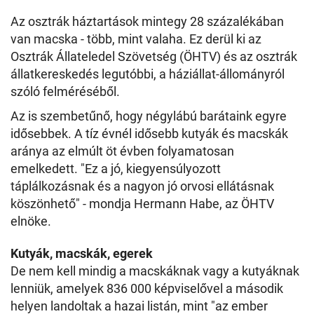
Az osztrák háztartások mintegy 28 százalékában
van macska - több, mint valaha. Ez derül ki az
Osztrák Állateledel Szövetség (ÖHTV) és az osztrák
állatkereskedés legutóbbi, a háziállat-állományról
szóló felméréséből.
Az is szembetűnő, hogy négylábú barátaink egyre
idősebbek. A tíz évnél idősebb kutyák és macskák
aránya az elmúlt öt évben folyamatosan
emelkedett. "Ez a jó, kiegyensúlyozott
táplálkozásnak és a nagyon jó orvosi ellátásnak
köszönhető" - mondja Hermann Habe, az ÖHTV
elnöke.
Kutyák, macskák, egerek
De nem kell mindig a macskáknak vagy a kutyáknak
lenniük, amelyek 836 000 képviselővel a második
helyen landoltak a hazai listán, mint "az ember