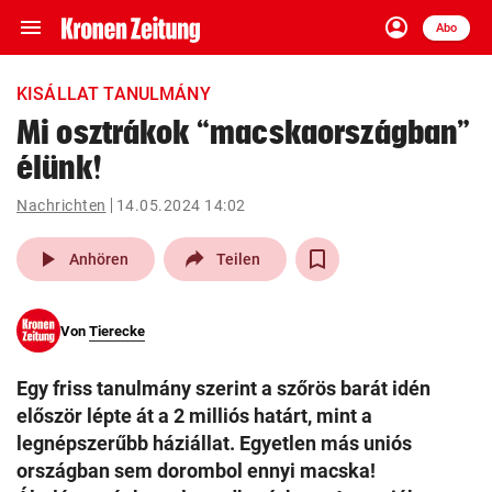
menu
account_circle
Navigation
Anmelden
Abo
close
Schließen
ein-/ausklappen
KISÁLLAT TANULMÁNY
Abonnieren
Mi osztrákok “macskaországban”
élünk!
account_circle
arrow_right
Anmelden
Nachrichten
14.05.2024 14:02
pin_drop
arrow_right
Bundesland auswäh
Wien
play_arrow
Anhören
Teilen
bookmark
Merkliste
Von
Tierecke
Suchbegriff
search
Egy friss tanulmány szerint a szőrös barát idén
eingeben
először lépte át a 2 milliós határt, mint a
legnépszerűbb háziállat. Egyetlen más uniós
országban sem dorombol ennyi macska!