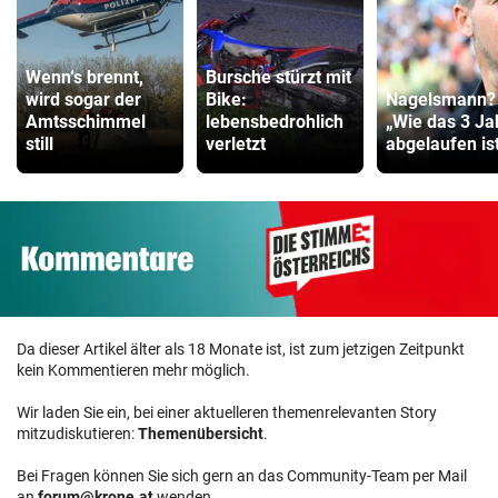
Wenn‘s brennt,
Bursche stürzt mit
wird sogar der
Bike:
Nagelsmann?
Amtsschimmel
lebensbedrohlich
„Wie das 3 Ja
still
verletzt
abgelaufen ist 
Da dieser Artikel älter als 18 Monate ist, ist zum jetzigen Zeitpunkt
kein Kommentieren mehr möglich.
Wir laden Sie ein, bei einer aktuelleren themenrelevanten Story
mitzudiskutieren:
Themenübersicht
.
Bei Fragen können Sie sich gern an das Community-Team per Mail
an
forum@krone.at
wenden.