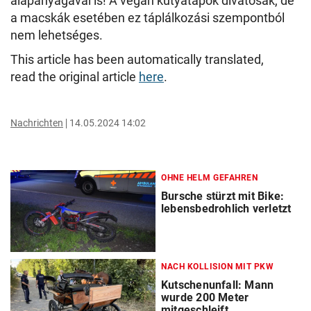
alapanyagával is! A vegán kutyatápok divatosak, de
a macskák esetében ez táplálkozási szempontból
nem lehetséges.
This article has been automatically translated,
read the original article
here
.
Nachrichten
14.05.2024 14:02
OHNE HELM GEFAHREN
Bursche stürzt mit Bike:
lebensbedrohlich verletzt
NACH KOLLISION MIT PKW
Kutschenunfall: Mann
wurde 200 Meter
mitgeschleift