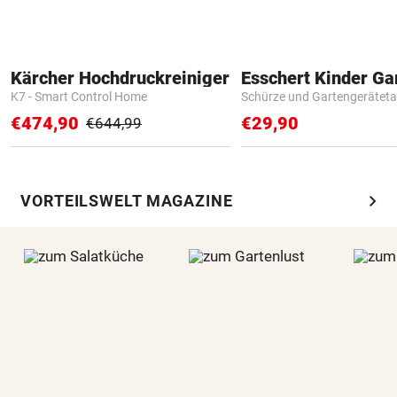
Kärcher Hochdruckreiniger
K7 - Smart Control Home
Schürze und Gartengerätet
€474,90
€29,90
€644,99
chevron_right
VORTEILSWELT MAGAZINE