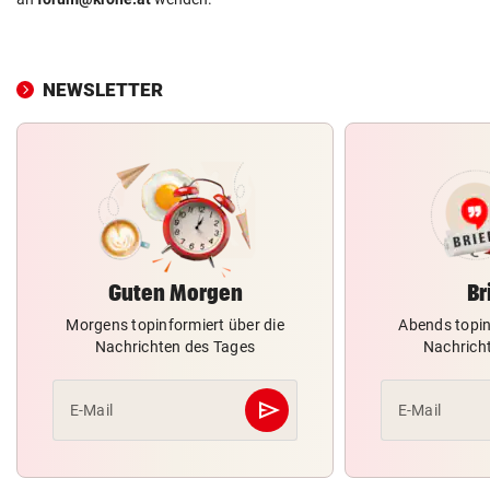
NEWSLETTER
Guten Morgen
Br
Morgens topinformiert über die
Abends topin
Nachrichten des Tages
Nachrich
send
E-Mail
E-Mail
Abschicken