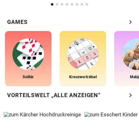
chevron_right
GAMES
Solitär
Kreuzworträtsel
Mahj
chevron_right
VORTEILSWELT „ALLE ANZEIGEN“