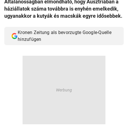
Általánosságban elmondható, hogy Ausztriában a
© Krone Multimedia GmbH & Co KG 2026
háziállatok száma továbbra is enyhén emelkedik,
Muthgasse 2, 1190 Wien
ugyanakkor a kutyák és macskák egyre idősebbek.
Kronen Zeitung als bevorzugte Google-Quelle
hinzufügen