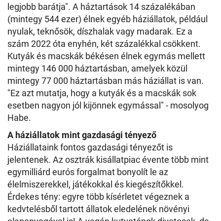
legjobb barátja". A háztartások 14 százalékában
(mintegy 544 ezer) élnek egyéb háziállatok, például
nyulak, teknősök, díszhalak vagy madarak. Ez a
szám 2022 óta enyhén, két százalékkal csökkent.
Kutyák és macskák békésen élnek egymás mellett
mintegy 146 000 háztartásban, amelyek közül
mintegy 77 000 háztartásban más háziállat is van.
"Ez azt mutatja, hogy a kutyák és a macskák sok
esetben nagyon jól kijönnek egymással" - mosolyog
Habe.
A háziállatok mint gazdasági tényező
Háziállataink fontos gazdasági tényezőt is
jelentenek. Az osztrák kisállatpiac évente több mint
egymilliárd eurós forgalmat bonyolít le az
élelmiszerekkel, játékokkal és kiegészítőkkel.
Érdekes tény: egyre több kísérletet végeznek a
kedvtelésből tartott állatok eledelének növényi