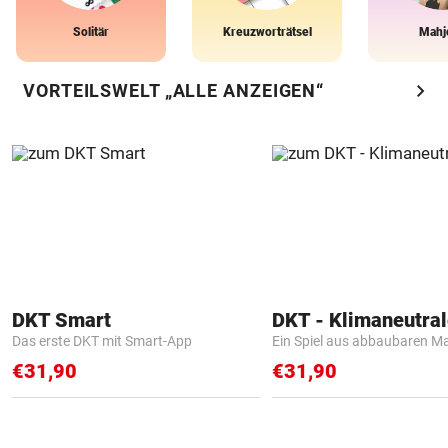
Solitär
Kreuzworträtsel
Mahj
chevron_right
VORTEILSWELT „ALLE ANZEIGEN“
DKT Smart
Das erste DKT mit Smart-App
Ein Spiel aus abbaubaren Ma
€31,90
€31,90