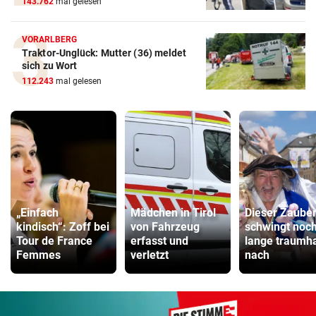
143.762
mal gelesen
VORARLBERG
Traktor-Unglück: Mutter (36) meldet
sich zu Wort
112.243
mal gelesen
„Einfach
Mädchen in Tirol
Dieser Zaube
kindisch“: Zoff bei
von Fahrzeug
schwingt noc
Tour de France
erfasst und
lange traumha
Femmes
verletzt
nach