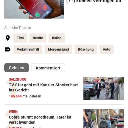
(71) kleines Vermögen ab
Ähnliche Themen
Tirol
Reutte
Italien
Verkehrsunfall
Morgenstund
Böschung
Auto
(ausgewählt)
Gelesen
Kommentiert
SALZBURG
TV-Star geht mit Kanzler Stocker hart
ins Gericht
145.644
mal gelesen
WIEN
Cobra stürmt Dorotheum, Täter ist
verschwunden