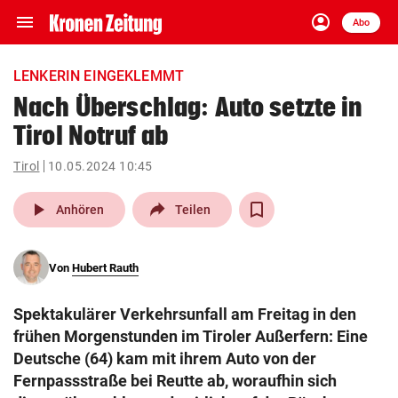
menu
account_circle
Navigation
Anmelden
Abo
close
Schließen
ein-/ausklappen
LENKERIN EINGEKLEMMT
Abonnieren
Nach Überschlag: Auto setzte in
Tirol Notruf ab
account_circle
arrow_right
Anmelden
Tirol
10.05.2024 10:45
pin_drop
arrow_right
Bundesland auswäh
Wien
play_arrow
Anhören
Teilen
bookmark
Merkliste
Von
Hubert Rauth
Suchbegriff
search
Spektakulärer Verkehrsunfall am Freitag in den
eingeben
frühen Morgenstunden im Tiroler Außerfern: Eine
Deutsche (64) kam mit ihrem Auto von der
Fernpassstraße bei Reutte ab, woraufhin sich