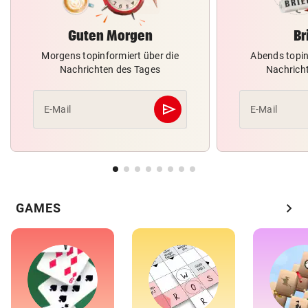
Guten Morgen
Br
Morgens topinformiert über die
Abends topin
Nachrichten des Tages
Nachrich
send
E-Mail
E-Mail
Abschicken
chevron_right
GAMES