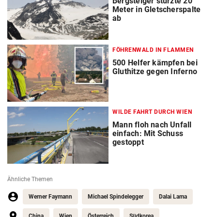
Bergsteiger stürzte 20
Meter in Gletscherspalte
ab
FÖHRENWALD IN FLAMMEN
500 Helfer kämpfen bei
Gluthitze gegen Inferno
WILDE FAHRT DURCH WIEN
Mann floh nach Unfall
einfach: Mit Schuss
gestoppt
Ähnliche Themen
Werner Faymann
Michael Spindelegger
Dalai Lama
China
Wien
Österreich
Südkorea