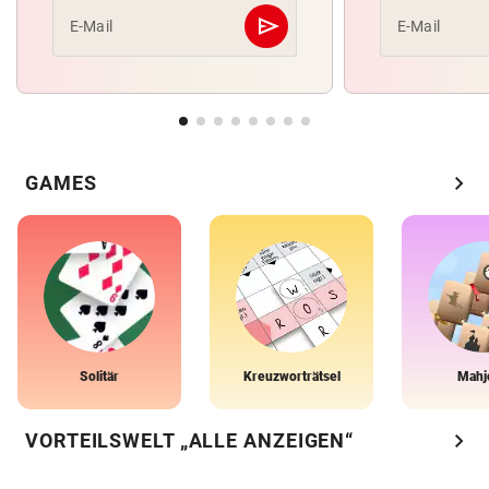
send
E-Mail
E-Mail
Abschicken
chevron_right
GAMES
Solitär
Kreuzworträtsel
Mahj
chevron_right
VORTEILSWELT „ALLE ANZEIGEN“