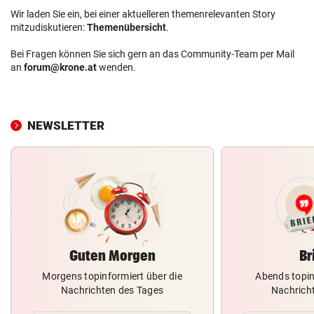
Wir laden Sie ein, bei einer aktuelleren themenrelevanten Story
mitzudiskutieren:
Themenübersicht
.
Bei Fragen können Sie sich gern an das Community-Team per Mail
an
forum@krone.at
wenden.
NEWSLETTER
Guten Morgen
Br
Morgens topinformiert über die
Abends topin
Nachrichten des Tages
Nachrich