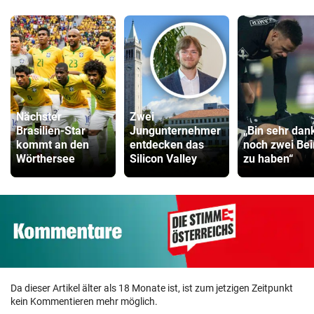
Nächster
Zwei
Brasilien-Star
Jungunternehmer
„Bin sehr dan
kommt an den
entdecken das
noch zwei Be
Wörthersee
Silicon Valley
zu haben“
Da dieser Artikel älter als 18 Monate ist, ist zum jetzigen Zeitpunkt
kein Kommentieren mehr möglich.