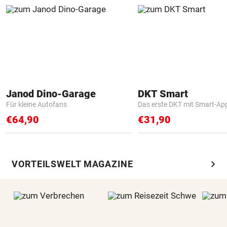
Janod Dino-Garage
DKT Smart
Für kleine Autofans
Das erste DKT mit Smart-Ap
€64,90
€31,90
chevron_right
VORTEILSWELT MAGAZINE