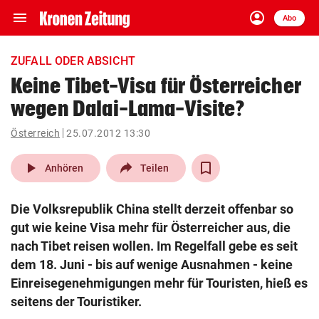
menu
account_circle
Navigation
Anmelden
Abo
close
Schließen
ein-/ausklappen
ZUFALL ODER ABSICHT
Abonnieren
Keine Tibet-Visa für Österreicher
wegen Dalai-Lama-Visite?
account_circle
arrow_right
Anmelden
Österreich
25.07.2012 13:30
pin_drop
arrow_right
Bundesland auswäh
Wien
play_arrow
Anhören
Teilen
bookmark
Merkliste
Die Volksrepublik China stellt derzeit offenbar so
gut wie keine Visa mehr für Österreicher aus, die
Suchbegriff
nach Tibet reisen wollen. Im Regelfall gebe es seit
search
eingeben
dem 18. Juni - bis auf wenige Ausnahmen - keine
Einreisegenehmigungen mehr für Touristen, hieß es
seitens der Touristiker.