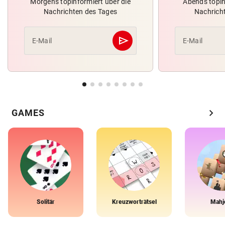
Morgens topinformiert über die
Abends topin
Nachrichten des Tages
Nachrich
send
E-Mail
E-Mail
Abschicken
chevron_right
GAMES
Solitär
Kreuzworträtsel
Mahj