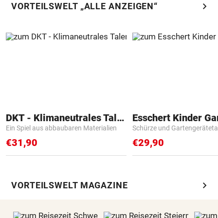
chevron_right
VORTEILSWELT „ALLE ANZEIGEN“
DKT - Klimaneutrales Talent
Ein Spiel aus abbaubaren Materialien
Schürze und Gartengerätet
€31,90
€29,90
chevron_right
VORTEILSWELT MAGAZINE