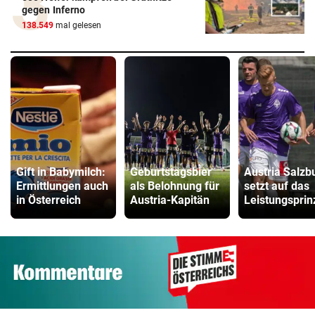
gegen Inferno
138.549
mal gelesen
Gift in Babymilch:
Geburtstagsbier
Austria Salzb
Ermittlungen auch
als Belohnung für
setzt auf das
in Österreich
Austria-Kapitän
Leistungsprin