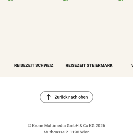
REISEZEIT SCHWEIZ
REISEZEIT STEIERMARK
north
Zurück nach oben
© Krone Multimedia GmbH & Co KG 2026
Muthgasse 2, 1190 Wien