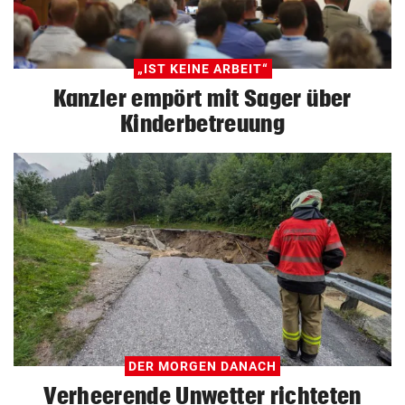
„IST KEINE ARBEIT“
Kanzler empört mit Sager über
Kinderbetreuung
DER MORGEN DANACH
Verheerende Unwetter richteten