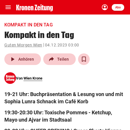
menu
account_circle
Navigation
Anmelden
Abo
close
Schließen
ein-/ausklappen
KOMPAKT IN DEN TAG
Abonnieren
Kompakt in den Tag
account_circle
arrow_right
Guten Morgen Wien
04.12.2023 03:00
Anmelden
play_arrow
Anhören
Teilen
pin_drop
arrow_right
Bundesland auswäh
Wien
bookmark
Von
Wien Krone
Merkliste
19-21 Uhr: Buchpräsentation & Lesung von und mit
Suchbegriff
search
Sophia Lunra Schnack im Café Korb
eingeben
19:30-20:30 Uhr: Toxische Pommes - Ketchup,
Mayo und Ajvar im Stadtsaal