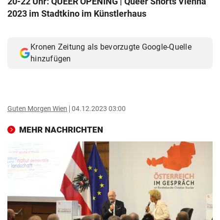
20-22 Uhr: QUEER OPENING | Queer Shorts Vienna
© Krone Multimedia GmbH & Co KG 2026
2023 im Stadtkino im Künstlerhaus
Muthgasse 2, 1190 Wien
Kronen Zeitung als bevorzugte Google-Quelle
hinzufügen
Guten Morgen Wien
04.12.2023 03:00
MEHR NACHRICHTEN