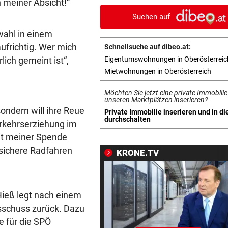
n meiner Absicht!“
sogar noch steigen
Suchen auf
16-JÄHRIGER ATTACKIERT
vor 1
twahl in einem
Mordversuch vor Heim: „Mog
aufrichtig. Wer mich
Schnellsuche auf dibeo.at:
hatte Riesenglück“
lich gemeint ist“,
Eigentumswohnungen in Oberösterreic
in ne
Mietwohnungen in Oberösterreich
WEGEN NIEDRIGWASSER
vor 1
Güterschiffe können nicht vo
Möchten Sie jetzt eine private Immobilie
beladen werden
unseren Marktplätzen inserieren?
sondern will ihre Reue
Private Immobilie inserieren und in di
in neuem Tab öffnen
durchschalten
erkehrserziehung im
WASSERSTAND ZU NIEDRIG
vor 2
Voestalpine hat Güterverkeh
it meiner Spende
Donau eingestellt
 sichere Radfahren
KRONE.TV
OFT WENIGER GESCHÄFT
vor 2
Wirte mit Hitze-Einbußen: „
liegen am See“
ieß legt nach einem
usschuss zurück. Dazu
NEUER TAXIVERMITTLER
vor 2
e für die SPÖ