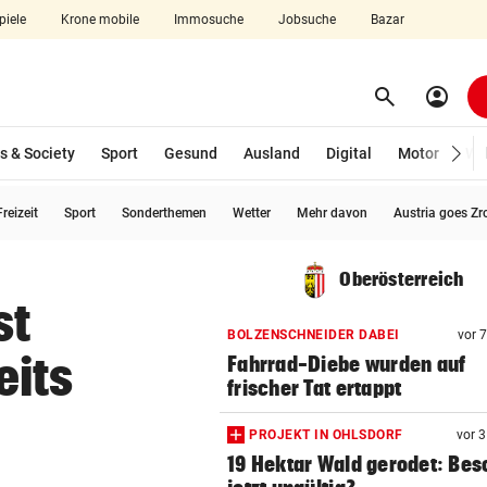
piele
Krone mobile
Immosuche
Jobsuche
Bazar
search
account_circle
Menü aufklappen
Suchen
s & Society
Sport
Gesund
Ausland
Digital
Motor
Wir
reizeit
Sport
Sonderthemen
Wetter
Mehr davon
Austria goes Zr
len
Oberösterreich
st
BOLZENSCHNEIDER DABEI
vor 
eits
Fahrrad-Diebe wurden auf
frischer Tat ertappt
PROJEKT IN OHLSDORF
vor 
19 Hektar Wald gerodet: Bes