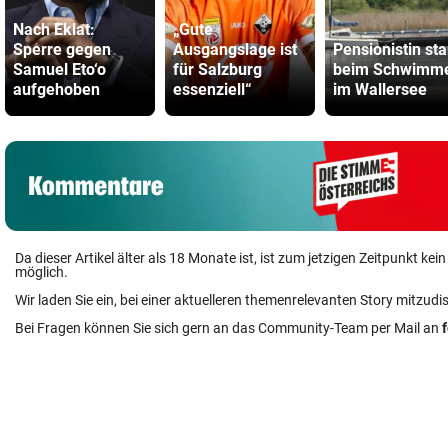
Nach Eklat:
„Gute
Sperre gegen
Ausgangslage ist
Pensionistin sta
Samuel Eto‘o
für Salzburg
beim Schwimm
aufgehoben
essenziell“
im Wallersee
Da dieser Artikel älter als 18 Monate ist, ist zum jetzigen Zeitpunkt k
möglich.
Wir laden Sie ein, bei einer aktuelleren themenrelevanten Story mitzudi
Bei Fragen können Sie sich gern an das Community-Team per Mail an