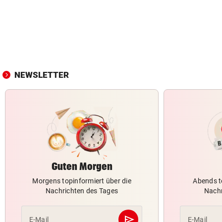
NEWSLETTER
Guten Morgen
Morgens topinformiert über die
Abends t
Nachrichten des Tages
Nachr
send
E-Mail
E-Mail