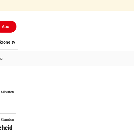
Abo
tschaft
krone.tv
Wissen
Gericht
Kolumnen
Freizeit
Reise
Ti
ce
7 Minuten
3 Stunden
cheid