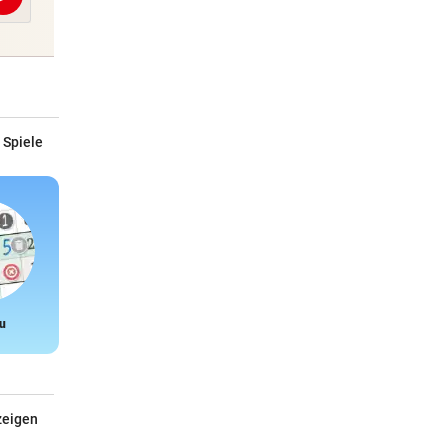
Abschicken
 Spiele
u
Snake
zeigen