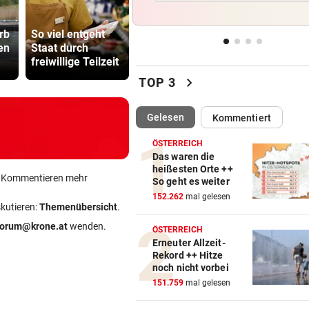
Bürgermeister sucht im
Abhöraffär
Fernsehen Frau fürs Leben
rb
So viel entgeht
So offen sprach
Ermittlung
en
Staat durch
Brasilien-Star vor
gegen ORF
VERBOTE MISSACHTET
vor 
freiwillige Teilzeit
Salzburg-Match
Stiftungsra
Badegäste am Verzweifeln – 
chevron_right
TOP 3
Chefin griff durch
(ausgewählt)
Gelesen
Kommentiert
LEBENSRETTUNG IM BAD
vo
Vierjähriger Bub trieb leblos
ÖSTERREICH
Schwimmbecken
Das waren die
heißesten Orte ++
ein Kommentieren mehr
So geht es weiter
ÜBERNEHMEN ASIATEN?
vo
152.262
mal gelesen
Wie es mit dem Kult-Würste
skutieren:
Themenübersicht
.
jetzt weitergeht
forum@krone.at
wenden.
ÖSTERREICH
Erneuter Allzeit-
Rekord ++ Hitze
noch nicht vorbei
151.759
mal gelesen