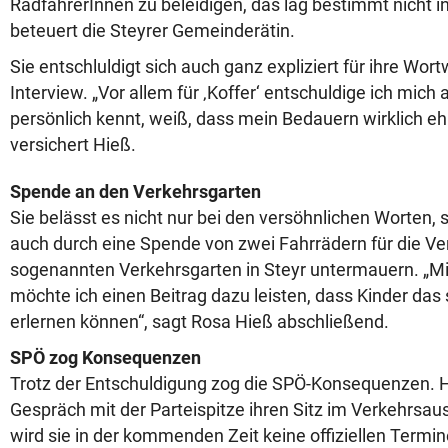
RadfahrerInnen zu beleidigen, das lag bestimmt nicht i
beteuert die Steyrer Gemeinderätin.
Sie entschluldigt sich auch ganz expliziert für ihre Wor
Interview. „Vor allem für ‚Koffer‘ entschuldige ich mich 
persönlich kennt, weiß, dass mein Bedauern wirklich ehr
versichert Hieß.
Spende an den Verkehrsgarten
Sie belässt es nicht nur bei den versöhnlichen Worten, 
auch durch eine Spende von zwei Fahrrädern für die V
sogenannten Verkehrsgarten in Steyr untermauern. „M
möchte ich einen Beitrag dazu leisten, dass Kinder das
erlernen können“, sagt Rosa Hieß abschließend.
SPÖ zog Konsequenzen
Trotz der Entschuldigung zog die SPÖ-Konsequenzen. H
Gespräch mit der Parteispitze ihren Sitz im Verkehrsa
wird sie in der kommenden Zeit keine offiziellen Termin