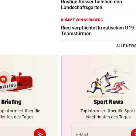
Rostige Rösser beleben den
Landschaftsgarten
KOMMT VON NÜRNBERG
Ried verpflichtet kroatischen U19-
Teamstürmer
ALLE NEWS
Briefing
Sport News
opinformiert über die
Topinformiert über die Sport
ichten des Tages
Nachrichten des Tages
send
s
E-Mail