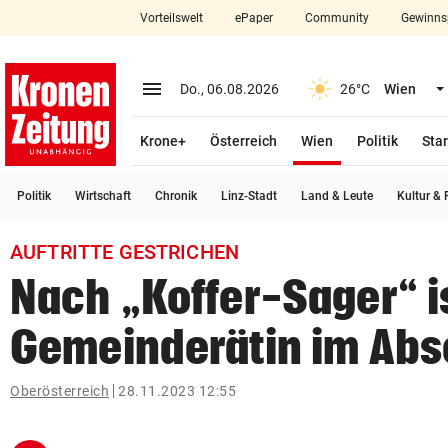
Vorteilswelt
ePaper
Community
Gewinns
close
Schließen
menu
Menü aufklappen
Do., 06.08.2026
26°C
Wien
Abonnieren
(ausgewählt)
Krone+
Österreich
Wien
Politik
Star
account_circle
arrow_right
Anmelden
Politik
Wirtschaft
Chronik
Linz-Stadt
Land & Leute
Kultur & F
pin_drop
arrow_right
Bundesland auswäh
Wien
AUFTRITTE GESTRICHEN
bookmark
Merkliste
Nach „Koffer-Sager“ i
Gemeinderätin im Abs
Suchbegriff
search
eingeben
Oberösterreich
28.11.2023 12:55