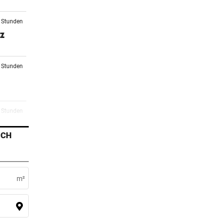
2 Stunden
tz
5 Stunden
5 Stunden
n
ICH
6 Stunden
o
m²
7 Stunden
r