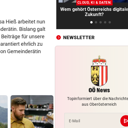
Was den Uber-Rivalen jetzt 
CLOUD, KI & DATEN:
nach Linz bringt
Wem gehört Österreichs digital
Zukunft?
SPRANG DANN IN POOL
vor 
sa Hieß arbeitet nun
Mühlviertler zündete sich im
erätin. Bislang galt
Garten selbst an
e Beiträge für unsere
NEWSLETTER
arantiert ehrlich zu
WENIGER PRODUZIERT
vor 
 von Gemeinderätin
Kriselnde Lenzing: Weniger
Umsatz, mehr Gewinn
DÜRRE-FOLGEN:
vor 
Tierische Opfer auf Höfen u
auch unter Wasser
OÖ News
HEER ENTSCHÄRFTE
vor 
Topinformiert über die Nachricht
aus Oberösterreich
Granaten unter Boden von
Gartenhütte gefunden
se
E-Mail
AMT ABER VERSCHWIEGEN
vor 