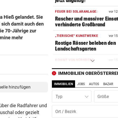
jetzt ungültig?
FEUER BEI SOLARANLAGE:
vor 1
sa Hieß gelandet. Sie
Rascher und massiver Einsa
d sich damit auch den
verhinderte Großbrand
ie 70-Jährige zur
„TIERISCHE“ KUNSTWERKE
vor 1
ermine mehr
Rostige Rösser beleben den
Landschaftsgarten
KOMMT VON NÜRNBERG
vor 1
Ried verpflichtet kroatische
U19-Teamstürmer
IMMOBILIEN OBERÖSTERRE
IMMOBILIEN
JOBS
AUTOS
BAZAR
VIERJÄHRIGEN GERETTET
vor 1
uelle hinzufügen
„Ich bin sehr froh, dass es s
Typ
ausgegangen ist“
 über die Radfahrer und
ARBEITERKAMMER-TEST
vor 1
uschal oder gezielt
Luftkühler ließen Temperatu