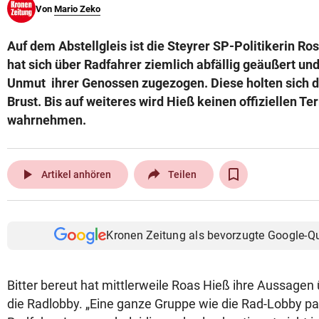
Von
Mario Zeko
© Krone Multimedia GmbH & Co KG 2026
Muthgasse 2, 1190 Wien
Auf dem Abstellgleis ist die Steyrer SP-Politikerin Ro
hat sich über Radfahrer ziemlich abfällig geäußert un
Unmut ihrer Genossen zugezogen. Diese holten sich d
Brust. Bis auf weiteres wird Hieß keinen offiziellen T
wahrnehmen.
play_arrow
Artikel anhören
Teilen
Kronen Zeitung als bevorzugte Google-Q
Bitter bereut hat mittlerweile Roas Hieß ihre Aussagen
die Radlobby. „Eine ganze Gruppe wie die Rad-Lobby pa