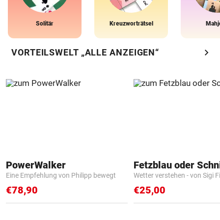
Solitär
Kreuzworträtsel
Mahj
chevron_right
VORTEILSWELT „ALLE ANZEIGEN“
PowerWalker
Fetzblau oder Schn
Eine Empfehlung von Philipp bewegt
Wetter verstehen - von Sigi F
€78,90
€25,00