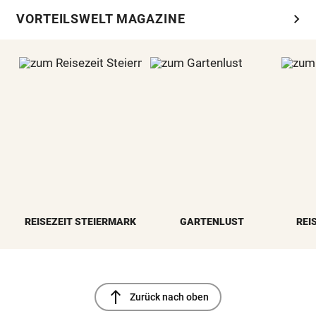
chevron_right
VORTEILSWELT MAGAZINE
REISEZEIT STEIERMARK
GARTENLUST
REI
north
Zurück nach oben