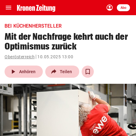
menu
account_circle
Navigation
Anmelden
Abo
close
Schließen
ein-/ausklappen
BEI KÜCHENHERSTELLER
Abonnieren
Mit der Nachfrage kehrt auch der
Optimismus zurück
account_circle
arrow_right
Anmelden
Oberösterreich
10.05.2025 13:00
pin_drop
arrow_right
Bundesland auswäh
Wien
play_arrow
Anhören
Teilen
bookmark
Merkliste
Suchbegriff
search
eingeben