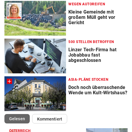
WEGEN AUTOREIFEN
Kleine Gemeinde mit
großem Müll geht vor
Gericht
500 STELLEN BETROFFEN
Linzer Tech-Firma hat
Jobabbau fast
abgeschlossen
ASIA-PLÄNE STOCKEN
Doch noch überraschende
Wende um Kult-Wirtshaus?
(ausgewählt)
Gelesen
Kommentiert
ÖSTERREICH