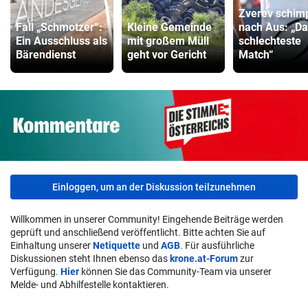
Zverev schim
Fall „Schmotzer“:
Kleine Gemeinde
nach Aus: „D
Ein Ausschluss als
mit großem Müll
schlechteste
Bärendienst
geht vor Gericht
Match“
Einloggen, um an der Diskussion teilzunehmen
Willkommen in unserer Community! Eingehende Beiträge werden
geprüft und anschließend veröffentlicht. Bitte achten Sie auf
Einhaltung unserer
Netiquette
und
AGB
. Für ausführliche
Diskussionen steht Ihnen ebenso das
krone.at-Forum
zur
Verfügung.
Hier
können Sie das Community-Team via unserer
Melde- und Abhilfestelle kontaktieren.