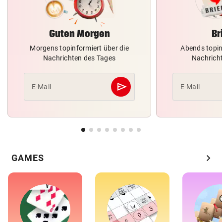
Guten Morgen
Br
Morgens topinformiert über die
Abends topin
Nachrichten des Tages
Nachrich
send
E-Mail
E-Mail
Abschicken
chevron_right
GAMES