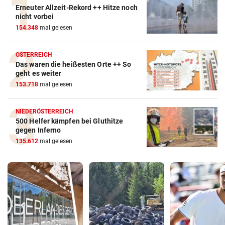
Erneuter Allzeit-Rekord ++ Hitze noch
nicht vorbei
154.348
mal gelesen
ÖSTERREICH
Das waren die heißesten Orte ++ So
geht es weiter
153.718
mal gelesen
NIEDERÖSTERREICH
500 Helfer kämpfen bei Gluthitze
gegen Inferno
135.612
mal gelesen