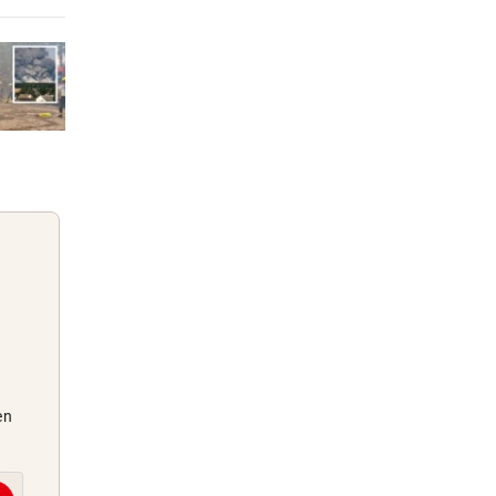
 Arena
7 Stunden
9 Stunden
ocker
9 Stunden
 zu
Guten Morgen
en
Morgens topinformiert über die
Nachrichten des Tages