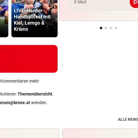
se
E-Mail
LIVE: Harder
Kurios! WM-
Kanzler
Handballfest mit
Starterin lernte
entschuldig
Kiel, Lemgo &
auf Youtube das
„Der Satz is
Kriens
Gehen
falsch“
ein Kommentieren mehr
skutieren:
Themenübersicht
.
forum@krone.at
wenden.
ALLE NEWS