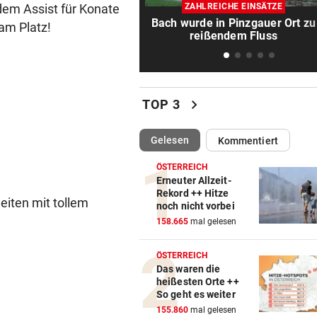
Austria Salzburg setzt auf da
 dem Assist für Konate
ZAHLREICHE EINSÄTZE
Leistungsprinzip
Bach wurde in Pinzgauer Ort zu
 am Platz!
reißendem Fluss
TROTZ KRANKHEIT
vor 
Starkoch Lafer kann’s nicht
lassen
chevron_right
TOP 3
WOHL SCHWER VERLETZT
vor 1
„Sah sehr schlimm aus“ – S
(ausgewählt)
Gelesen
Kommentiert
um Salzburg-Kicker
ÖSTERREICH
BULLEN-NOTEN IM DETAIL
vor 1
Erneuter Allzeit-
Rekord ++ Hitze
Kapitän und „Zauber-Zawie“
eiten mit tollem
noch nicht vorbei
glänzten bei Salzburg
158.665
mal gelesen
EUROPA-LEAGUE-QUALI
vor 1
ÖSTERREICH
Joker Tabakovic führt Salzbu
Das waren die
Last-Minute-Sieg
heißesten Orte ++
So geht es weiter
ORKAN, KEIN STROM & CO
vor 1
155.860
mal gelesen