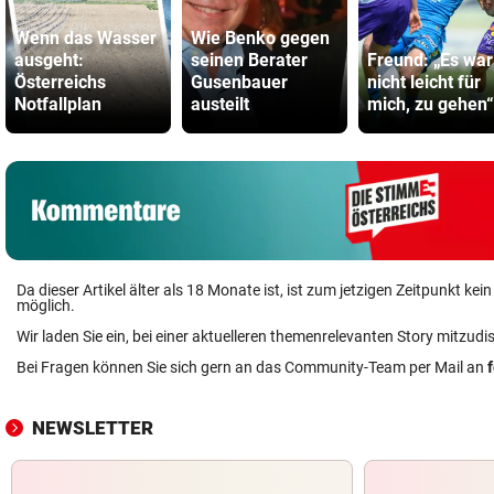
Wenn das Wasser
Wie Benko gegen
ausgeht:
seinen Berater
Freund: „Es war
Österreichs
Gusenbauer
nicht leicht für
Notfallplan
austeilt
mich, zu gehen“
Da dieser Artikel älter als 18 Monate ist, ist zum jetzigen Zeitpunkt k
möglich.
Wir laden Sie ein, bei einer aktuelleren themenrelevanten Story mitzudi
Bei Fragen können Sie sich gern an das Community-Team per Mail an
NEWSLETTER