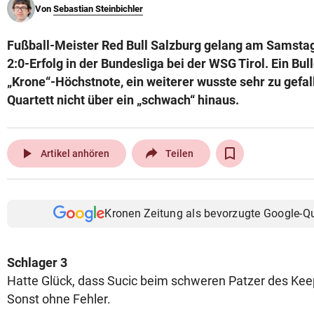
Von
Sebastian Steinbichler
© Krone Multimedia GmbH & Co KG 2026
Muthgasse 2, 1190 Wien
Fußball-Meister Red Bull Salzburg gelang am Samsta
2:0-Erfolg in der Bundesliga bei der WSG Tirol. Ein Bu
„Krone“-Höchstnote, ein weiterer wusste sehr zu gefal
Quartett nicht über ein „schwach“ hinaus.
play_arrow
Artikel anhören
Teilen
Kronen Zeitung als bevorzugte Google-Q
Schlager 3
Hatte Glück, dass Sucic beim schweren Patzer des Keep
Sonst ohne Fehler.