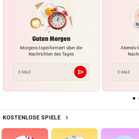
Guten Morgen
Morgens topinformiert über die
Abends t
Nachrichten des Tages
Nachr
send
E-Mail
E-Mail
Abschicken
chevron_right
KOSTENLOSE SPIELE