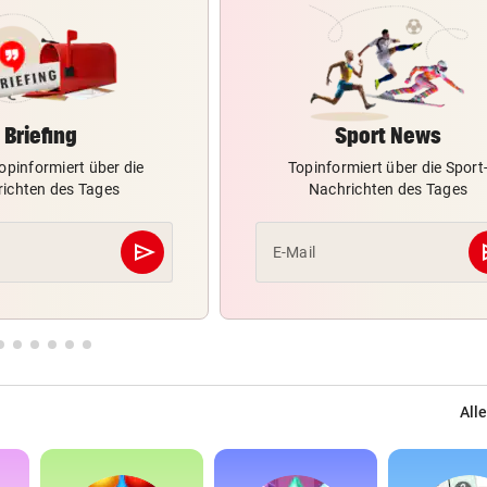
Briefing
Sport News
opinformiert über die
Topinformiert über die Sport
ichten des Tages
Nachrichten des Tages
send
s
E-Mail
Abschicken
Alle