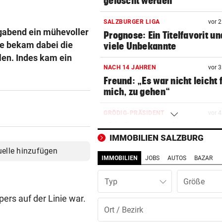
gelöscht werden
SALZBURGER LIGA
vor 
gabend ein mühevoller
Prognose: Ein Titelfavorit un
lle bekam dabei die
viele Unbekannte
len. Indes kam ein
NACH 14 JAHREN
vor 
Freund: „Es war nicht leicht 
mich, zu gehen“
GRÖDIG-PRÄSIDENT
vor 
„Die Favoritenrolle nehmen 
nicht an!“
IMMOBILIEN SALZBURG
uelle hinzufügen
IMMOBILIEN
JOBS
AUTOS
BAZAR
NACH REGENPAUSE
vor 
Wer auf die Fortsetzung der
Typ
Salzburg-Partie pochte
ers auf der Linie war.
GROSSEINSATZ NACH FUND
vor 
Salzburg: Granate sorgte für