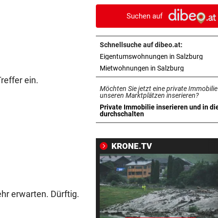
nächtliche Sperre
Suchen auf
„IST KEINE ARBEIT“
vor 
Kanzler empört mit Sager üb
Schnellsuche auf dibeo.at:
Kinderbetreuung
in n
Eigentumswohnungen in Salzburg
in neuem T
Mietwohnungen in Salzburg
EIN VERLETZTER
vor 
reffer ein.
Auto überschlug sich bei Unf
Möchten Sie jetzt eine private Immobilie
auf Landesstraße
unseren Marktplätzen inserieren?
Private Immobilie inserieren und in di
in neuem Tab öffnen
durchschalten
DER MORGEN DANACH
vor 
Verheerende Unwetter richt
massive Schäden an
KRONE.TV
LANGER EUROPACUPABEND
vor 
Salzburg: Lob von Brasilien-
und große Sorgen
hr erwarten. Dürftig.
„KRONE“-KOLUMNE
vor 