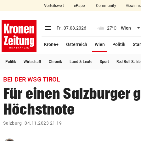
Vorteilswelt
ePaper
Community
Gewinns
close
Schließen
menu
Menü aufklappen
Fr., 07.08.2026
27°C
Wien
Abonnieren
(ausgewählt)
Krone+
Österreich
Wien
Politik
Star
account_circle
arrow_right
Anmelden
Politik
Wirtschaft
Chronik
Land & Leute
Sport
Red Bull Salz
pin_drop
arrow_right
Bundesland auswäh
Wien
BEI DER WSG TIROL
bookmark
Merkliste
Für einen Salzburger g
Höchstnote
Suchbegriff
search
eingeben
Salzburg
04.11.2023 21:19