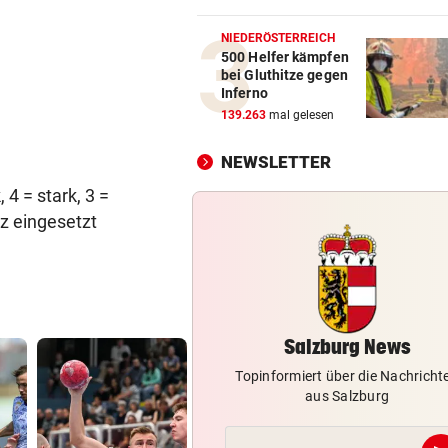
Skurrilitäten in der Red Bull
häufen sich
NIEDERÖSTERREICH
500 Helfer kämpfen
bei Gluthitze gegen
MITTEN IN HITZEWELLE
vor 1
Inferno
Irre! Salzburg – Pafos wegen
139.263
mal gelesen
Sintflut unterbrochen
NEWSLETTER
WAS FÜR EINE KLATSCHE!
vor 1
4 = stark, 3 =
TV-Star geht mit Kanzler St
hart ins Gericht
rz eingesetzt
ZAHLREICHE EINSÄTZE
vor 1
Bach wurde in Pinzgauer Ort
reißendem Fluss
Salzburg News
Topinformiert über die Nachricht
aus Salzburg