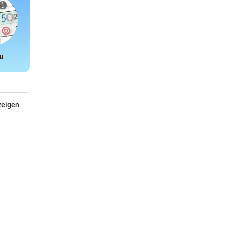
u
Snake
zeigen