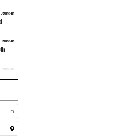
2 Stunden
d
3 Stunden
für
4 Stunden
wir
5 Stunden
m²
5 Stunden