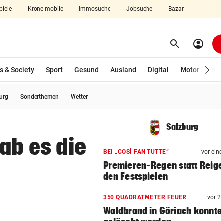
piele
Krone mobile
Immosuche
Jobsuche
Bazar
search
account_circle
Menü aufklappen
Suchen
s & Society
Sport
Gesund
Ausland
Digital
Motor
Wir
burg
Sonderthemen
Wetter
len
Salzburg
ab es die
BEI „COSÌ FAN TUTTE“
vor ein
Premieren-Regen statt Reig
den Festspielen
350 QUADRATMETER FEUER
vor 
Waldbrand in Göriach konnt