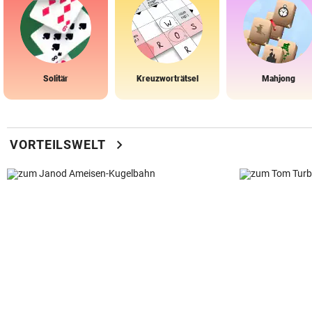
Solitär
Kreuzworträtsel
Mahjong
chevron_right
VORTEILSWELT