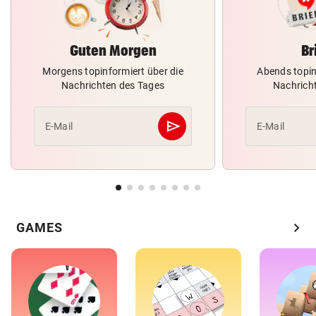
Guten Morgen
Br
Morgens topinformiert über die
Abends topin
Nachrichten des Tages
Nachrich
send
E-Mail
E-Mail
Abschicken
chevron_right
GAMES