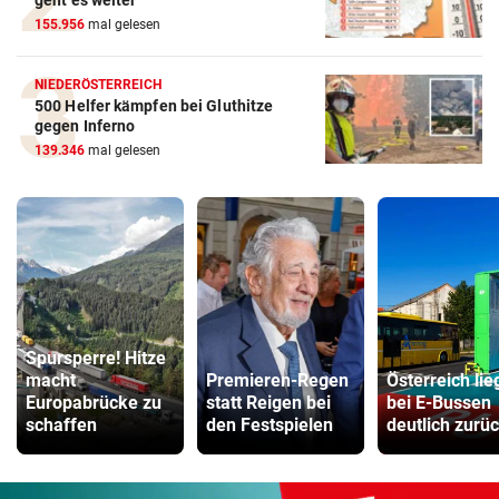
geht es weiter
155.956
mal gelesen
NIEDERÖSTERREICH
500 Helfer kämpfen bei Gluthitze
gegen Inferno
139.346
mal gelesen
Spursperre! Hitze
macht
Premieren-Regen
Österreich lie
Europabrücke zu
statt Reigen bei
bei E-Bussen
schaffen
den Festspielen
deutlich zurü