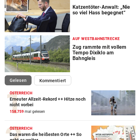
Katzentöter-Anwalt: „Nie
so viel Hass begegnet“
AUF WESTBAHNSTRECKE
Zug rammte mit vollem
Tempo Dixiklo am
Bahngleis
(ausgewählt)
Gelesen
Kommentiert
ÖSTERREICH
Erneuter Allzeit-Rekord ++ Hitze noch
nicht vorbei
158.759
mal gelesen
ÖSTERREICH
Das waren die heißesten Orte ++ So