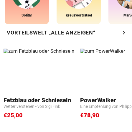
Solitär
Kreuzworträtsel
Mahj
chevron_right
VORTEILSWELT „ALLE ANZEIGEN“
Fetzblau oder Schnieseln
PowerWalker
Wetter verstehen - von Sigi Fink
Eine Empfehlung von Philip
€25,00
€78,90