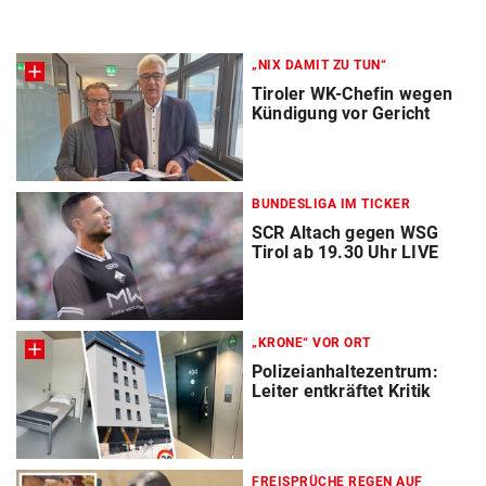
„NIX DAMIT ZU TUN“
Tiroler WK-Chefin wegen
Kündigung vor Gericht
BUNDESLIGA IM TICKER
SCR Altach gegen WSG
Tirol ab 19.30 Uhr LIVE
„KRONE“ VOR ORT
Polizeianhaltezentrum:
Leiter entkräftet Kritik
FREISPRÜCHE REGEN AUF