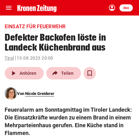
menu
account_circle
Navigation
Anmelden
Abo
close
Schließen
ein-/ausklappen
EINSATZ FÜR FEUERWEHR
Abonnieren
Defekter Backofen löste in
Landeck Küchenbrand aus
account_circle
arrow_right
Anmelden
Tirol
13.08.2023 20:00
pin_drop
arrow_right
Bundesland auswäh
Wien
play_arrow
Anhören
Teilen
bookmark
Merkliste
Von
Nicole Greiderer
Suchbegriff
search
Feueralarm am Sonntagmittag im Tiroler Landeck:
eingeben
Die Einsatzkräfte wurden zu einem Brand in einem
Mehrparteienhaus gerufen. Eine Küche stand in
Flammen.