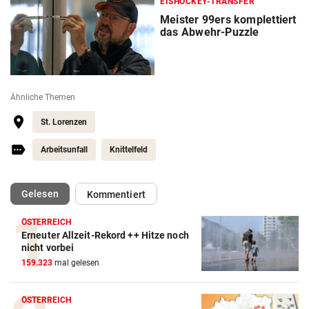
EISHOCKEY-TRANSFER
Meister 99ers komplettiert
das Abwehr-Puzzle
Ähnliche Themen
St. Lorenzen
Arbeitsunfall
Knittelfeld
(ausgewählt)
Gelesen
Kommentiert
ÖSTERREICH
Erneuter Allzeit-Rekord ++ Hitze noch
nicht vorbei
159.323
mal gelesen
ÖSTERREICH