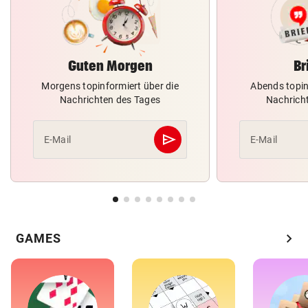
Guten Morgen
Br
Morgens topinformiert über die
Abends topin
Nachrichten des Tages
Nachrich
send
E-Mail
E-Mail
Abschicken
chevron_right
GAMES