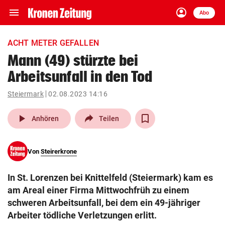
menu
account_circle
Navigation
Anmelden
Abo
close
Schließen
ein-/ausklappen
ACHT METER GEFALLEN
Abonnieren
Mann (49) stürzte bei
Arbeitsunfall in den Tod
account_circle
arrow_right
Anmelden
Steiermark
02.08.2023 14:16
pin_drop
arrow_right
Bundesland auswäh
Wien
play_arrow
Anhören
Teilen
bookmark
Merkliste
Von
Steirerkrone
Suchbegriff
search
In St. Lorenzen bei Knittelfeld (Steiermark) kam es
eingeben
am Areal einer Firma Mittwochfrüh zu einem
schweren Arbeitsunfall, bei dem ein 49-jähriger
Arbeiter tödliche Verletzungen erlitt.