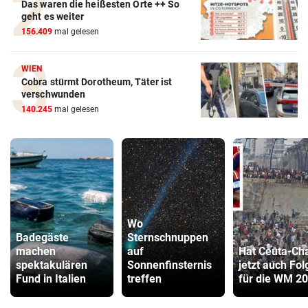
Das waren die heißesten Orte ++ So
geht es weiter
156.409
mal gelesen
WIEN
Cobra stürmt Dorotheum, Täter ist
verschwunden
140.245
mal gelesen
Wo
Badegäste
Sternschnuppen
machen
auf
Hat Ceuta-Ch
spektakulären
Sonnenfinsternis
jetzt auch Fo
Fund in Italien
treffen
für die WM 2