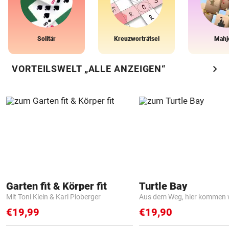
Solitär
Kreuzworträtsel
Mahj
chevron_right
VORTEILSWELT „ALLE ANZEIGEN“
Garten fit & Körper fit
Turtle Bay
Mit Toni Klein & Karl Ploberger
Aus dem Weg, hier kommen w
€19,99
€19,90