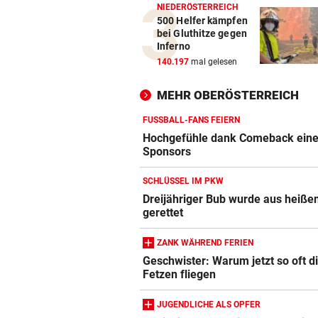
NIEDERÖSTERREICH
500 Helfer kämpfen
bei Gluthitze gegen
Inferno
140.197
mal gelesen
MEHR OBERÖSTERREICH
FUSSBALL-FANS FEIERN
Hochgefühle dank Comeback eines
Sponsors
SCHLÜSSEL IM PKW
Dreijähriger Bub wurde aus heiße
gerettet
ZANK WÄHREND FERIEN
Geschwister: Warum jetzt so oft d
Fetzen fliegen
JUGENDLICHE ALS OPFER