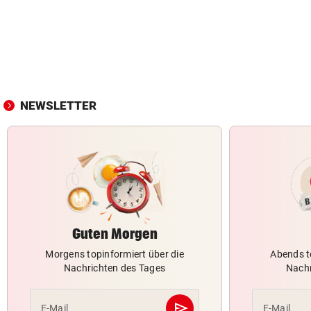
NEWSLETTER
Guten Morgen
Morgens topinformiert über die
Abends t
Nachrichten des Tages
Nachr
send
E-Mail
E-Mail