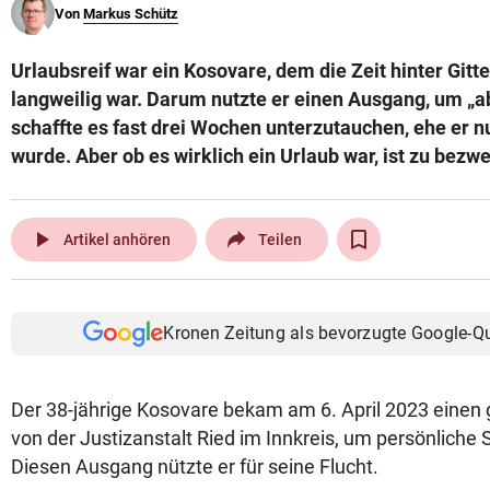
Von
Markus Schütz
© Krone Multimedia GmbH & Co KG 2026
Muthgasse 2, 1190 Wien
Urlaubsreif war ein Kosovare, dem die Zeit hinter Gitt
langweilig war. Darum nutzte er einen Ausgang, um „a
schaffte es fast drei Wochen unterzutauchen, ehe er nu
wurde. Aber ob es wirklich ein Urlaub war, ist zu bezwe
play_arrow
Artikel anhören
Teilen
Kronen Zeitung als bevorzugte Google-Q
Der 38-jährige Kosovare bekam am 6. April 2023 eine
von der Justizanstalt Ried im Innkreis, um persönliche 
Diesen Ausgang nützte er für seine Flucht.