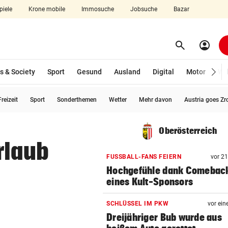
piele
Krone mobile
Immosuche
Jobsuche
Bazar
search
account_circle
Menü aufklappen
Suchen
s & Society
Sport
Gesund
Ausland
Digital
Motor
Wir
reizeit
Sport
Sonderthemen
Wetter
Mehr davon
Austria goes Zr
len
Oberösterreich
rlaub
FUSSBALL-FANS FEIERN
vor 2
Hochgefühle dank Comebac
eines Kult-Sponsors
SCHLÜSSEL IM PKW
vor ein
Dreijähriger Bub wurde aus