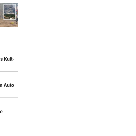
 Kult-
m Auto
ie