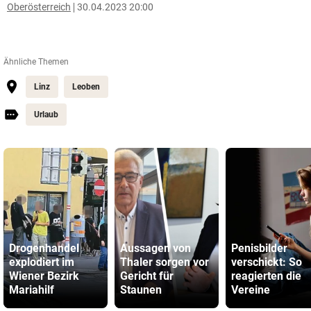
Oberösterreich
30.04.2023 20:00
Ähnliche Themen
Linz
Leoben
Urlaub
Drogenhandel
Aussagen von
Penisbilder
explodiert im
Thaler sorgen vor
verschickt: So
Wiener Bezirk
Gericht für
reagierten die
Mariahilf
Staunen
Vereine