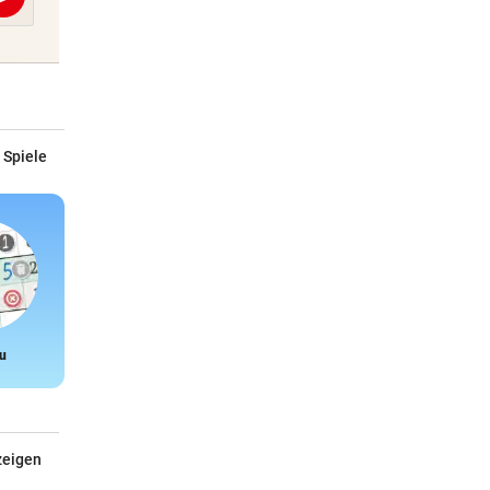
Abschicken
 Spiele
u
Snake
zeigen