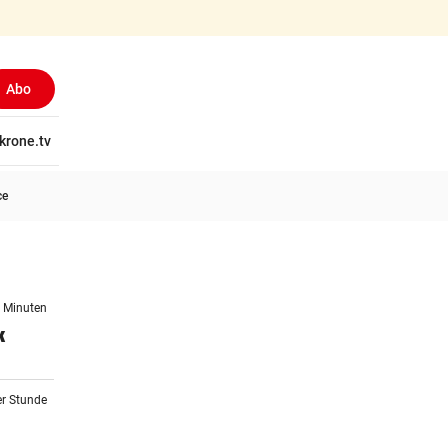
Abo
tschaft
krone.tv
Wissen
Gericht
Kolumnen
Freizeit
Reise
Ti
ce
1 Minuten
k
er Stunde