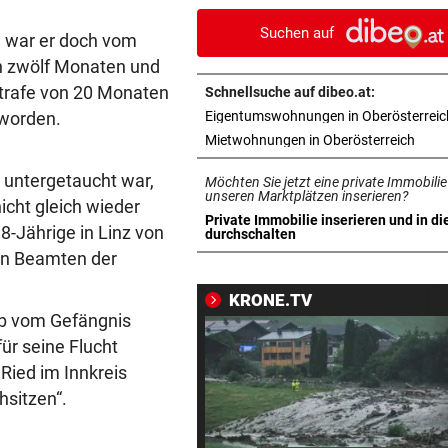
geschlossen werden
Suchen auf
h, war er doch vom
OBERÖSTERREICH
vor 
on zwölf Monaten und
„Wer will mich?“: Diese Tier
trafe von 20 Monaten
Schnellsuche auf dibeo.at:
haben kein Zuhause
 worden.
Eigentumswohnungen in Oberösterreic
in ne
Mietwohnungen in Oberösterreich
FEUERWEHR-AUSSTATTER
vor 
Waldbrände „befeuern“ das
 untergetaucht war,
Möchten Sie jetzt eine private Immobilie
Geschäft von Rosenbauer
unseren Marktplätzen inserieren?
icht gleich wieder
Private Immobilie inserieren und in di
8-Jährige in Linz von
in neuem Tab öffnen
durchschalten
NEUES MODELL
vor 
von Beamten der
Regeln bei Deutschkursen w
jetzt verschärft
KRONE.TV
ub vom Gefängnis
CHEF VON VERSICHERUNG:
vor 1
ür seine Flucht
„Ein kalkulierbares Wetter gi
Ried im Innkreis
nicht mehr“
hsitzen“.
IM STRÖMENDEN REGEN
vor 1