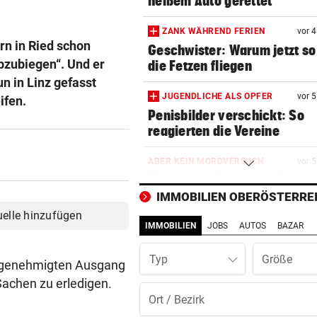
heißem Auto gerettet
ZANK WÄHREND FERIEN
vor 
ern in Ried schon
Geschwister: Warum jetzt so 
bzubiegen“. Und er
die Fetzen fliegen
n in Linz gefasst
JUGENDLICHE ALS OPFER
vor 
ifen.
Penisbilder verschickt: So
reagierten die Vereine
ABER KEIN MORDVERSUCH
vor 
Messerstecher muss für zwe
Jahre ins Gefängnis
IMMOBILIEN OBERÖSTERRE
uelle hinzufügen
IMMOBILIEN
JOBS
AUTOS
BAZAR
REKORDMONAT FÜR RETTER
vor 
Seit Wochen kein einziger T
Typ
ohne Bergeinsatz
n genehmigten Ausgang
Sachen zu erledigen.
ERHÖHTE WERTE:
vor 
Der nächste Badesee muss j