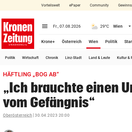
Vorteilswelt
ePaper
Community
Gewinns
close
Schließen
menu
Menü aufklappen
Fr., 07.08.2026
29°C
Wien
Abonnieren
(ausgewählt)
Krone+
Österreich
Wien
Politik
Star
account_circle
arrow_right
Anmelden
Politik
Wirtschaft
Chronik
Linz-Stadt
Land & Leute
Kultur & F
pin_drop
arrow_right
Bundesland auswäh
Wien
HÄFTLING „BOG AB“
bookmark
Merkliste
„Ich brauchte einen U
vom Gefängnis“
Suchbegriff
search
eingeben
Oberösterreich
30.04.2023 20:00