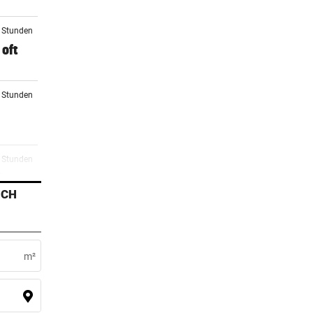
4 Stunden
oft
5 Stunden
5 Stunden
i
ICH
6 Stunden
ag
m²
7 Stunden
etzt