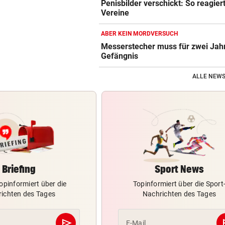
Penisbilder verschickt: So reagier
Vereine
ABER KEIN MORDVERSUCH
Messerstecher muss für zwei Jahr
Gefängnis
ALLE NEWS
Briefing
Sport News
opinformiert über die
Topinformiert über die Sport
ichten des Tages
Nachrichten des Tages
send
s
E-Mail