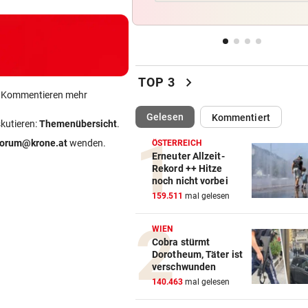
Brandgefahr? Hitze löst vor 
Störfeuer aus
DREI WEHREN IM EINSATZ
vor 1
Wegen Feuer in Sauna beina
chevron_right
TOP 3
Haus eingeäschert
ein Kommentieren mehr
(ausgewählt)
Gelesen
Kommentiert
ELTERN SCHLUGEN ALARM
vor 1
skutieren:
Themenübersicht
.
Lottogewinner schickte obs
forum@krone.at
wenden.
ÖSTERREICH
Bilder an Teenager
Erneuter Allzeit-
Rekord ++ Hitze
noch nicht vorbei
DRAMATISCHE RETTUNG
vor 
159.511
mal gelesen
„In der Wohnung war es ver
und stockfinster“
WIEN
Cobra stürmt
Dorotheum, Täter ist
verschwunden
140.463
mal gelesen