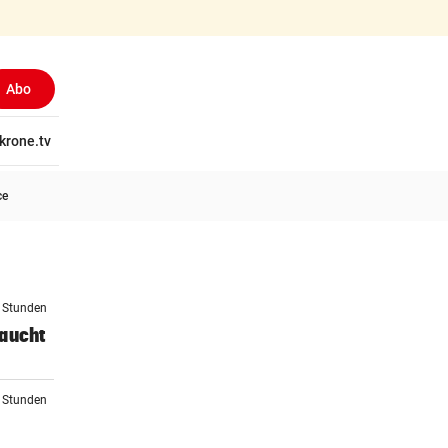
Abo
tschaft
krone.tv
Wissen
Gericht
Kolumnen
Freizeit
Reise
Ti
ce
4 Stunden
raucht
6 Stunden