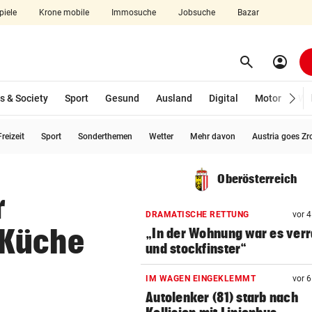
piele
Krone mobile
Immosuche
Jobsuche
Bazar
search
account_circle
Menü aufklappen
Suchen
s & Society
Sport
Gesund
Ausland
Digital
Motor
Wir
reizeit
Sport
Sonderthemen
Wetter
Mehr davon
Austria goes Zr
len
Oberösterreich
r
DRAMATISCHE RETTUNG
vor 
 Küche
„In der Wohnung war es ver
und stockfinster“
IM WAGEN EINGEKLEMMT
vor 
Autolenker (81) starb nach