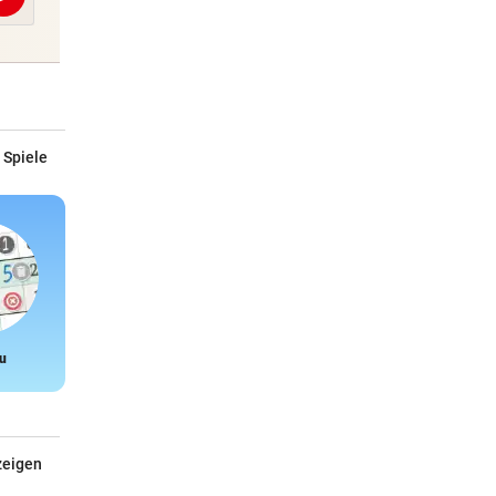
Abschicken
 Spiele
u
Snake
zeigen