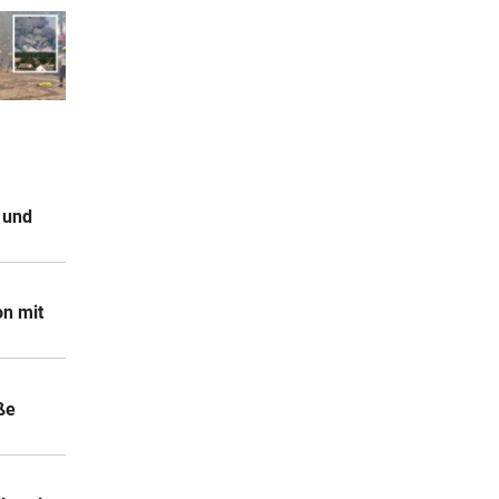
 und
on mit
ße