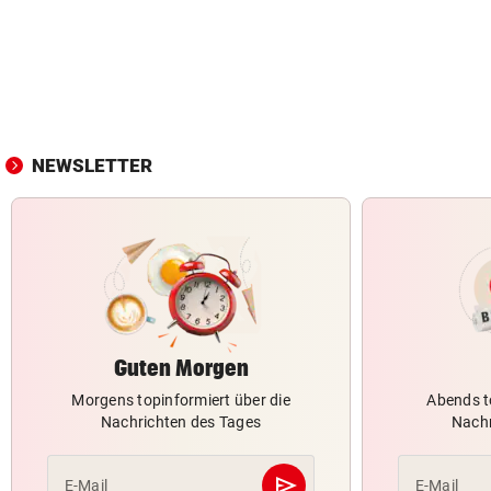
NEWSLETTER
Guten Morgen
Morgens topinformiert über die
Abends t
Nachrichten des Tages
Nachr
send
E-Mail
E-Mail