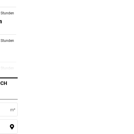
6 Stunden
n
8 Stunden
9 Stunden
ICH
0 Stunden
r
m²
1 Stunden