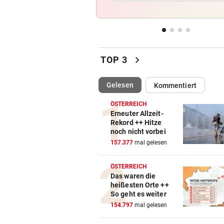
Rehe verendeten bei Versuc
Kanal zu trinken
BOLZENSCHNEIDER DABEI
vor 1
Fahrrad-Diebe wurden auf
chevron_right
TOP 3
frischer Tat ertappt
(ausgewählt)
Gelesen
Kommentiert
PROJEKT IN OHLSDORF
vor 1
19 Hektar Wald gerodet: Bes
ÖSTERREICH
jetzt ungültig?
Erneuter Allzeit-
Rekord ++ Hitze
noch nicht vorbei
FEUER BEI SOLARANLAGE:
vor 
157.377
mal gelesen
Rascher und massiver Einsa
verhinderte Großbrand
ÖSTERREICH
Das waren die
heißesten Orte ++
So geht es weiter
154.797
mal gelesen