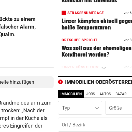
Kollision mit Linienbus
STRASSENUMFRAGE
vor 
rückte zu einem
Linzer kämpfen aktuell gege
falscher Alarm,
heiße Temperaturen
 Qualm.
ORTSCHEF SPRICHT
vor 
Was soll aus der ehemaligen
Konditorei werden?
LINZER KÜNSTLERIN:
vor 
Dem Plastikmüll werden
klingende Beats entlockt
IMMOBILIEN OBERÖSTERRE
uelle hinzufügen
IMMOBILIEN
JOBS
AUTOS
BAZAR
MOTTO FÜRS WOCHENENDE
vor 1
Den Freiluftsommer in seine
 Brandmeldealarm zum
Typ
Reinkultur erleben
n trocken: „Nach der
pf in der Küche als
WOLLTE AUSWEICHEN
vor 1
res Eingreifen der
Alkolenker überschlug sich