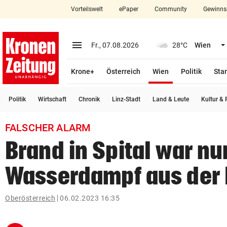
Vorteilswelt
ePaper
Community
Gewinns
close
Schließen
menu
Menü aufklappen
Fr., 07.08.2026
28°C
Wien
Abonnieren
(ausgewählt)
Krone+
Österreich
Wien
Politik
Star
account_circle
arrow_right
Anmelden
Politik
Wirtschaft
Chronik
Linz-Stadt
Land & Leute
Kultur & F
pin_drop
arrow_right
Bundesland auswäh
Wien
FALSCHER ALARM
bookmark
Merkliste
Brand in Spital war nu
Wasserdampf aus der
Suchbegriff
search
eingeben
Oberösterreich
06.02.2023 16:35