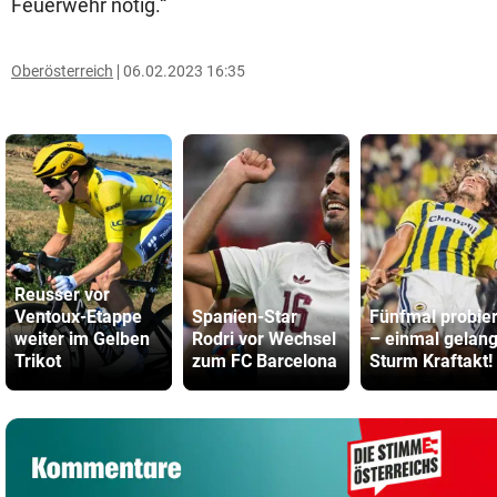
Feuerwehr nötig.“
Oberösterreich
06.02.2023 16:35
Reusser vor
Ventoux-Etappe
Spanien-Star
Fünfmal probier
weiter im Gelben
Rodri vor Wechsel
– einmal gelan
Trikot
zum FC Barcelona
Sturm Kraftakt!