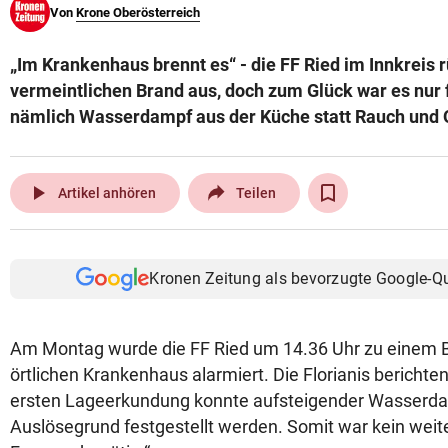
Von
Krone Oberösterreich
© Krone Multimedia GmbH & Co KG 2026
Muthgasse 2, 1190 Wien
„Im Krankenhaus brennt es“ - die FF Ried im Innkreis 
vermeintlichen Brand aus, doch zum Glück war es nur 
nämlich Wasserdampf aus der Küche statt Rauch und
play_arrow
Artikel anhören
Teilen
Kronen Zeitung als bevorzugte Google-Q
Am Montag wurde die FF Ried um 14.36 Uhr zu einem
örtlichen Krankenhaus alarmiert. Die Florianis berichte
ersten Lageerkundung konnte aufsteigender Wasserdam
Auslösegrund festgestellt werden. Somit war kein weite