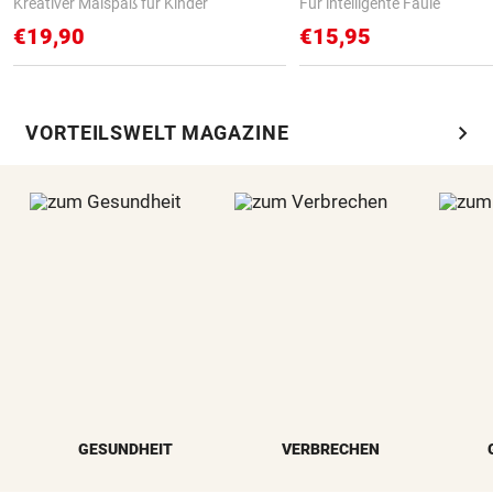
Kreativer Malspaß für Kinder
Für intelligente Faule
€19,90
€15,95
chevron_right
VORTEILSWELT MAGAZINE
GESUNDHEIT
VERBRECHEN