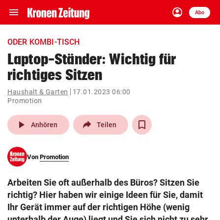
menu
account_circle
Navigation
Anmelden
Abo
close
Schließen
ein-/ausklappen
ODER KOMBI-TISCH
Abonnieren
Laptop-Ständer: Wichtig für
richtiges Sitzen
account_circle
arrow_right
Anmelden
Haushalt & Garten
17.01.2023 06:00
Promotion
pin_drop
arrow_right
Bundesland auswäh
Wien
play_arrow
Anhören
Teilen
bookmark
Merkliste
Von
Promotion
Suchbegriff
search
eingeben
Arbeiten Sie oft außerhalb des Büros? Sitzen Sie
richtig? Hier haben wir einige Ideen für Sie, damit
Ihr Gerät immer auf der richtigen Höhe (wenig
unterhalb der Auge) liegt und Sie sich nicht zu sehr