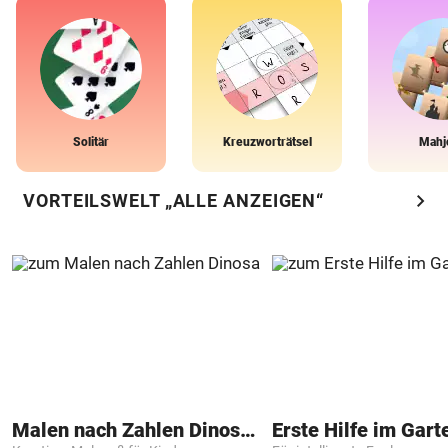
Solitär
Kreuzworträtsel
Mahj
chevron_right
VORTEILSWELT „ALLE ANZEIGEN“
Malen nach Zahlen Dinosaurier
Erste Hilfe im Gart