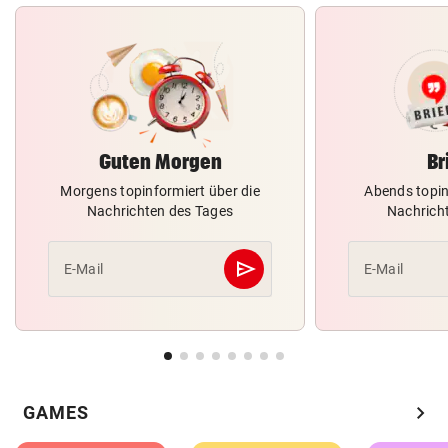
Guten Morgen
Br
Morgens topinformiert über die
Abends topin
Nachrichten des Tages
Nachrich
send
E-Mail
E-Mail
Abschicken
chevron_right
GAMES