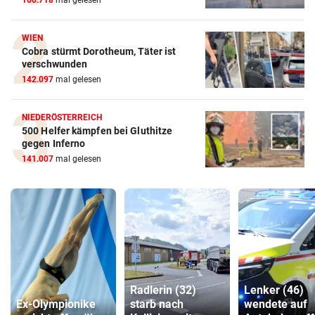
WIEN
Cobra stürmt Dorotheum, Täter ist
verschwunden
142.097
mal gelesen
NIEDERÖSTERREICH
500 Helfer kämpfen bei Gluthitze
gegen Inferno
141.007
mal gelesen
Radlerin (32)
Lenker (46)
Ex-Olympionike
starb nach
wendete auf