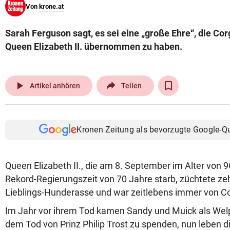
Von
krone.at
© Krone Multimedia GmbH & Co KG 2026
Muthgasse 2, 1190 Wien
Sarah Ferguson sagt, es sei eine „große Ehre“, die Co
Queen Elizabeth II. übernommen zu haben.
play_arrow
Artikel anhören
Teilen
Kronen Zeitung als bevorzugte Google-Q
Queen Elizabeth II., die am 8. September im Alter von 
Rekord-Regierungszeit von 70 Jahre starb, züchtete ze
Lieblings-Hunderasse und war zeitlebens immer von C
Im Jahr vor ihrem Tod kamen Sandy und Muick als Welpe
dem Tod von Prinz Philip Trost zu spenden, nun leben di