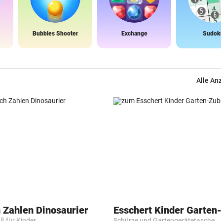
Bubbles Shooter
Exchange
Sudok
Alle An
 Zahlen Dinosaurier
Esschert Kinder Garten
ß für Kinder
Schürze und Gartengerätetasche