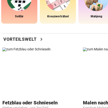
Solitär
Kreuzworträtsel
Mahjong
chevron_right
VORTEILSWELT
Fetzblau oder Schnieseln
Malen nach
Wetter verstehen - von Sigi Fink
Kreativer Malspa