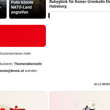
Babyglück für Kaiser-Urenkelin E
Putin könnte
eskalieren!
noch stren
Habsburg
e
NATO-Land
Autobahn A4 teils
Regeln für 
angreifen
gesperrt
Scooter
ein Kommentieren mehr
skutieren:
Themenübersicht
.
forum@krone.at
wenden.
ALLE NEWS