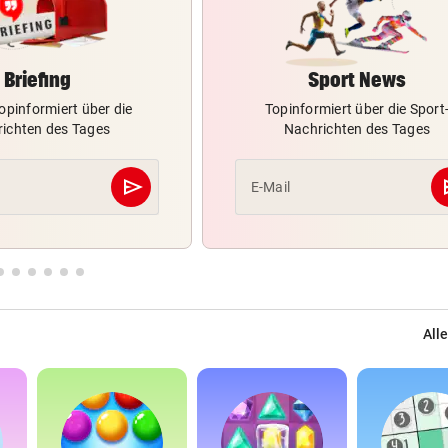
Briefing
Sport News
opinformiert über die
Topinformiert über die Sport
ichten des Tages
Nachrichten des Tages
send
s
E-Mail
Abschicken
Alle