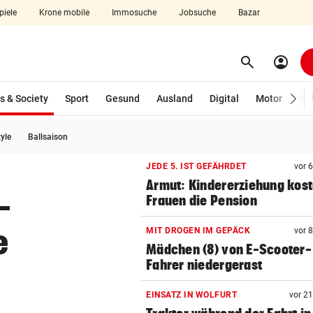
piele
Krone mobile
Immosuche
Jobsuche
Bazar
search
account_circle
Menü aufklappen
Suchen
(ausgewählt)
s & Society
Sport
Gesund
Ausland
Digital
Motor
Wir
tyle
Ballsaison
len
JEDE 5. IST GEFÄHRDET
vor 
Armut: Kindererziehung kost
-
Frauen die Pension
e
MIT DROGEN IM GEPÄCK
vor 
Mädchen (8) von E-Scooter-
Fahrer niedergerast
EINSATZ IN WOLFURT
vor 2