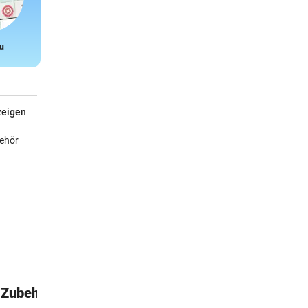
u
Snake
zeigen
-Zubehör
Erste Hilfe im Garten
Für intelligente Faule