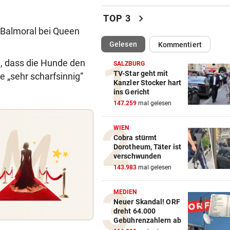
OeSV-Duos bei Olympia-Test
chevron_right
TOP 3
LA auf Endrang acht
 Balmoral bei Queen
(ausgewählt)
Gelesen
Kommentiert
„NOCH LAUTER, GRÖSSER“
vor ein
Klum wechselt mit „HeidiFes
e, dass die Hunde den
SALZBURG
von ProSieben zu RTL
TV-Star geht mit
e „sehr scharfsinnig“
Kanzler Stocker hart
ins Gericht
FOLGE VON SONNTAG
vor ein
147.259
mal gelesen
Unsere neue Lieblingsroutin
Philipp bewegen!
WIEN
Cobra stürmt
ANZEICHEN ERNST NEHMEN
vor ein
Dorotheum, Täter ist
Multiple Sklerose bei Kinder
verschwunden
Jugendlichen
143.983
mal gelesen
SEINE ARME SIND IHRE
vor ein
MEDIEN
Das ist Matt Damons Stunt-
Neuer Skandal! ORF
dreht 64.000
Double in „Die Odyssee“
Gebührenzahlern ab