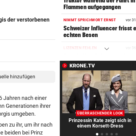
Traktor während der Fahrt in
Flammen aufgegangen
rgis der verstorbenen
NIMMT SPRICHWORT ERNST
vor 3
Schweizer Influencer frisst 
echten Besen
LIZENZEN FEHLEN
vor 3
Zwei Bullen-Talente sind noc
der Warteschleife
KRONE.TV
uelle hinzufügen
VERANSTALTER GESCHOCKT
vor 3
Festival wurde nach
Bombendrohung geräumt
96 Jahren nach einer
WUSSTEN SIE DAS?
vor 3
hn Generationen ihrer
Schräge Mitführpflicht auch 
orgis umgeben.
ÜBERRASCHENDER LOOK
einem Nachbarland!
Prinzessin Kate zeigt sich in
n zu ihr, um ihr nach
einem Korsett-Dress
e beiden bei Prinz
FATALE GLUTHITZE
vor 4