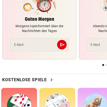
Guten Morgen
Morgens topinformiert über die
Abends t
Nachrichten des Tages
Nachr
send
E-Mail
E-Mail
Abschicken
chevron_right
KOSTENLOSE SPIELE