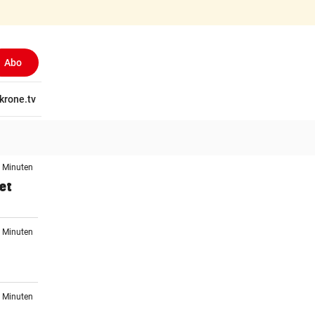
Abo
tschaft
krone.tv
Wissen
Gericht
Kolumnen
Freizeit
Reise
Ti
6 Minuten
et
8 Minuten
1 Minuten