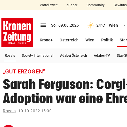
Vorteilswelt
ePaper
Community
Gewinns
close
Schließen
menu
Menü aufklappen
So., 09.08.2026
24°C
Wien
Abonnieren
Krone+
Österreich
Wien
Politik
Star
account_circle
arrow_right
Anmelden
(ausgewählt)
Royals
Society International
Adabei Österreich
Adabei-TV
Star-S
pin_drop
arrow_right
Bundesland auswäh
Wien
„GUT ERZOGEN“
bookmark
Merkliste
Sarah Ferguson: Corgi
Adoption war eine Ehr
Suchbegriff
search
eingeben
Royals
10.10.2022 15:00