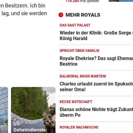
116.280
mal gelesen
WIE EINST DER VATER
vor ein
n Besitzern. Ich bin
Top-Talent klopft in deutsch
 lag, und sie werden
MEHR ROYALS
Bundesliga an
DAS SAGT PALAST
CRASH AUF B70
vor ein
Wieder in der Klinik: Große Sorge
Zwei Verletzte nach Biker-Un
König Harald
bei Edelschrott
SPRICHT ÜBER FAMILIE
SCHLUSSTAG WARTET
vor ein
Royale Ehekrise? Das sagt Ehema
Beatrice
Röber am Podest, „Captain C
stark verbessert
BALMORAL MUSS WARTEN!
Charles urlaubt zuerst im Spuksch
seiner Oma!
KECKE BOTSCHAFT
Dianas schöne Nichte trägt Zukun
überm Po
US-
ROYALER NACHWUCHS
Geheimdienste:
Waldbrände
Minister pl