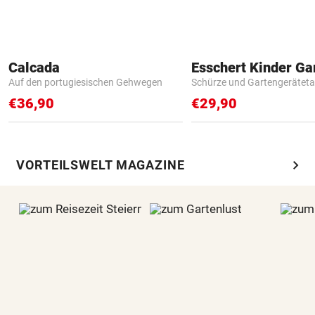
Calcada
Auf den portugiesischen Gehwegen
Schürze und Gartengerätet
€36,90
€29,90
chevron_right
VORTEILSWELT MAGAZINE