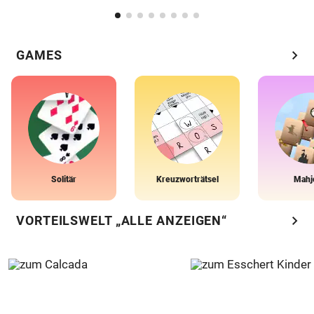
chevron_right
GAMES
Solitär
Kreuzworträtsel
Mahj
chevron_right
VORTEILSWELT „ALLE ANZEIGEN“