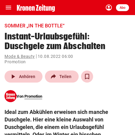
menu
account_circle
Navigation
Anmelden
Abo
close
Schließen
ein-/ausklappen
SOMMER „IN THE BOTTLE“
Abonnieren
Instant-Urlaubsgefühl:
Duschgele zum Abschalten
account_circle
arrow_right
Anmelden
Mode & Beauty
10.08.2022 06:00
Promotion
pin_drop
arrow_right
Bundesland auswäh
Wien
play_arrow
Anhören
Teilen
bookmark
Merkliste
Von
Promotion
Suchbegriff
search
eingeben
Ideal zum Abkühlen erweisen sich manche
Duschgele. Hier eine kleine Auswahl von
Duschgelen, die einem ein Urlaubsgefühl
vermitteln. Oder im Winter ein bisschen