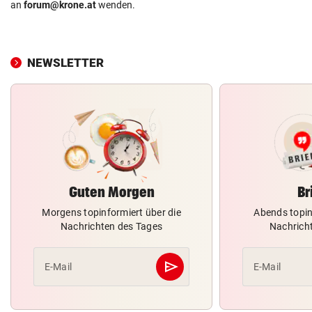
an
forum@krone.at
wenden.
NEWSLETTER
Guten Morgen
Br
Morgens topinformiert über die
Abends topin
Nachrichten des Tages
Nachrich
send
E-Mail
E-Mail
Abschicken