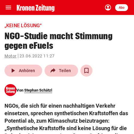
menu
account_circle
Navigation
Anmelden
Abo
close
Schließen
ein-/ausklappen
„KEINE LÖSUNG“
Abonnieren
NGO-Studie macht Stimmung
gegen eFuels
account_circle
arrow_right
Anmelden
Motor
23.06.2022 11:27
pin_drop
arrow_right
Bundesland auswäh
Wien
play_arrow
Anhören
Teilen
bookmark
Merkliste
Von
Stephan Schätzl
Suchbegriff
search
NGOs, die sich für einen nachhaltigen Verkehr
eingeben
einsetzen, sprechen synthetischen Kraftstoffen das
Potential ab, zum Klimaschutz beizutragen:
„Synthetische Kraftstoffe sind keine Lösung für die