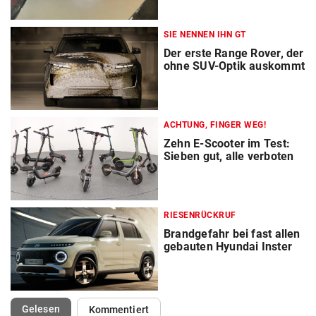
SIE NENNEN IHN GT
Der erste Range Rover, der
ohne SUV-Optik auskommt
ACHTUNG, FINGER WEG!
Zehn E-Scooter im Test:
Sieben gut, alle verboten
RIESENRÜCKRUF
Brandgefahr bei fast allen
gebauten Hyundai Inster
(ausgewählt)
Gelesen
Kommentiert