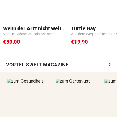
Wenn der Arzt nicht weiter weiß
Turtle Bay
Von Dr. Sabine Viktoria Schneider
Aus dem Weg, hier kommen w
€30,00
€19,90
chevron_right
VORTEILSWELT MAGAZINE