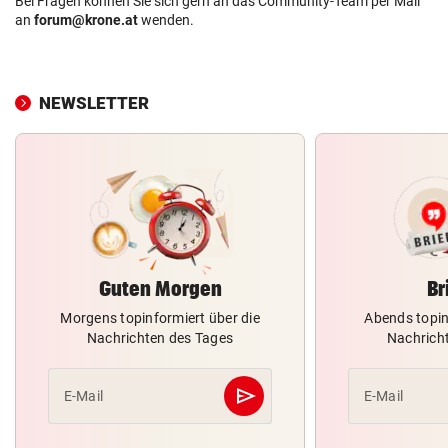
Bei Fragen können Sie sich gern an das Community-Team per Mail
an
forum@krone.at
wenden.
NEWSLETTER
Guten Morgen
Br
Morgens topinformiert über die
Abends topin
Nachrichten des Tages
Nachrich
send
E-Mail
E-Mail
Abschicken