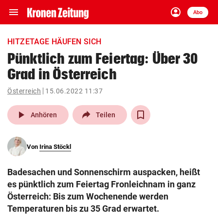
menu
account_circle
Navigation
Anmelden
Abo
close
Schließen
ein-/ausklappen
HITZETAGE HÄUFEN SICH
Abonnieren
Pünktlich zum Feiertag: Über 30
Grad in Österreich
account_circle
arrow_right
Anmelden
Österreich
15.06.2022 11:37
pin_drop
arrow_right
Bundesland auswäh
Wien
play_arrow
Anhören
Teilen
bookmark
Merkliste
Von
Irina Stöckl
Suchbegriff
search
Badesachen und Sonnenschirm auspacken, heißt
eingeben
es pünktlich zum Feiertag Fronleichnam in ganz
Österreich: Bis zum Wochenende werden
Temperaturen bis zu 35 Grad erwartet.