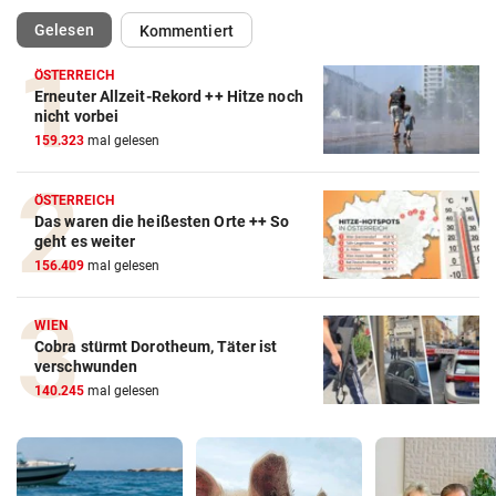
(ausgewählt)
Gelesen
Kommentiert
ÖSTERREICH
Erneuter Allzeit-Rekord ++ Hitze noch
nicht vorbei
159.323
mal gelesen
ÖSTERREICH
Das waren die heißesten Orte ++ So
geht es weiter
156.409
mal gelesen
WIEN
Cobra stürmt Dorotheum, Täter ist
verschwunden
140.245
mal gelesen