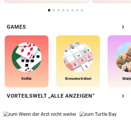
chevron_right
GAMES
Solitär
Kreuzworträtsel
Mahj
chevron_right
VORTEILSWELT „ALLE ANZEIGEN“