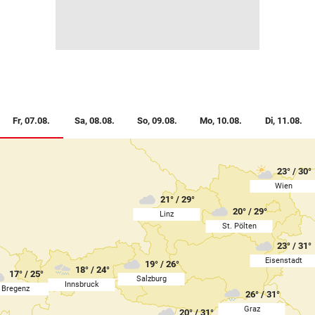
(ausgewählt)
(ausgewählt)
Fr, 07.08.
Sa, 08.08.
So, 09.08.
Mo, 10.08.
Di, 11.08.
23° / 30°
Wien
21° / 29°
20° / 29°
Linz
St. Pölten
23° / 31°
Eisenstadt
19° / 26°
18° / 24°
17° / 25°
Salzburg
Innsbruck
Bregenz
26° / 31°
Graz
20° / 31°