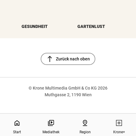
GESUNDHEIT
GARTENLUST
north
Zurück nach oben
© Krone Multimedia GmbH & Co KG 2026
Muthgasse 2, 1190 Wien
NaN%
home
pin_drop
Start
Mediathek
Region
Krone+