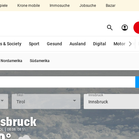
piele
Krone mobile
Immosuche
Jobsuche
Bazar
search
account_circle
Menü aufklappen
Suchen
s & Society
Sport
Gesund
Ausland
Digital
Motor
Wir
Nordamerika
Südamerika
len
Tirol
Innsbruck
nsbruck
OL
08.08. 08:51