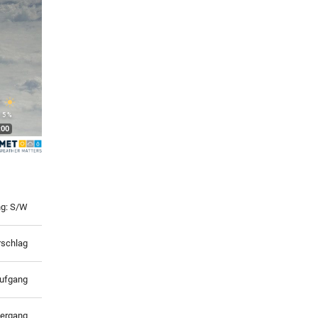
°
 5 %
:00
ng: S/W
rschlag
ufgang
ergang