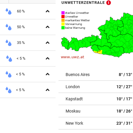
UNWETTERZENTRALE
Aufklappen
60 %
Aufklappen
50 %
Aufklappen
35 %
Aufklappen
< 5 %
Aufklappen
< 5 %
Buenos Aires
8° / 13°
London
12° / 27°
Aufklappen
< 5 %
Kapstadt
10° / 17°
Moskau
18° / 26°
New York
23° / 31°