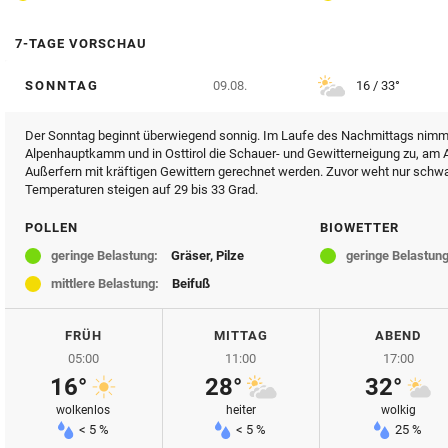
7-TAGE VORSCHAU
SONNTAG
09.08.
16 / 33°
Der Sonntag beginnt überwiegend sonnig. Im Laufe des Nachmittags nimm
Alpenhauptkamm und in Osttirol die Schauer- und Gewitterneigung zu, am
Außerfern mit kräftigen Gewittern gerechnet werden. Zuvor weht nur schw
Temperaturen steigen auf 29 bis 33 Grad.
POLLEN
BIOWETTER
geringe Belastung:
Gräser, Pilze
geringe Belastung
mittlere Belastung:
Beifuß
FRÜH
MITTAG
ABEND
05:00
11:00
17:00
16°
28°
32°
wolkenlos
heiter
wolkig
< 5 %
< 5 %
25 %