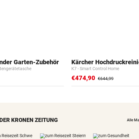
etwas kommt nie vor“
FLUCH DER KARIBIK
Rückschlag kam für „Captai
Colin“ im Zeitfahren
UEFA BESTÄTIGT:
Verdächtige Zahlungen an
inder Garten-Zubehör
Kärcher Hochdruckreini
Infantino-Mitarbeiterin
tengerätetasche
K7 - Smart Control Home
€474,90
HANDSCHRIFT VON PIG
€644,99
Tirolerinnen für diverse Top
im ORF bestellt
GUTSCHEINE ZU GEWINNEN
Schicken Sie uns Ihr schöns
DER KRONEN ZEITUNG
Katzenfoto!
Alle M
NOCH IMMER OHNE PASS