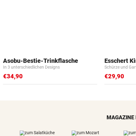
Asobu-Bestie-Trinkflasche
Esschert K
In 3 unterschiedlichen Designs
Schürze und Gar
€34,90
€29,90
MAGAZINE 