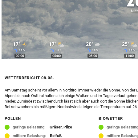
2
© Krone Multimedia GmbH & Co KG 2026
Nied
Muthgasse 2, 1190 Wien
17°
17°
20°
25°
< 5 %
< 5 %
< 5 %
< 5 %
02:00
05:00
08:00
11:00
WETTERBERICHT 08.08.
Am Samstag scheint vor allem in Nordtirol immer wieder die Sonne. Von der Br
Alpen bis nach Osttirol halten sich einige Wolken und im Tagesverlauf gehen
nieder. Zumindest zwischendurch lässt sich aber auch dort die Sonne blicke
Bei schwachem bis mäßigem Nordostwind steigen die Temperaturen auf 26 b
POLLEN
BIOWETTER
geringe Belastung:
Gräser, Pilze
geringe Belastung
mittlere Belastung:
Beifuß
mittlere Belastun