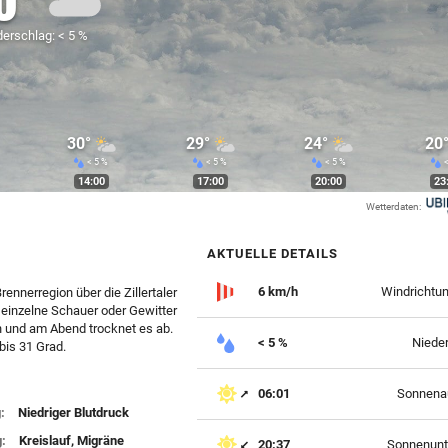
0°
erschlag: < 5 %
30°
29°
24°
20
< 5 %
< 5 %
< 5 %
<
14:00
17:00
20:00
23
Wetterdaten:
AKTUELLE DETAILS
6 km/h
Windrichtu
ennerregion über die Zillertaler
 einzelne Schauer oder Gewitter
n und am Abend trocknet es ab.
< 5 %
Niede
is 31 Grad.
06:01
Sonnena
:
Niedriger Blutdruck
g:
Kreislauf, Migräne
20:37
Sonnenunt