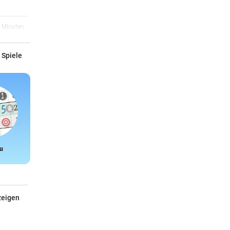
0 Minuten
am
 Spiele
0 Minuten
1 Minuten
g ins
u
Snake
2 Minuten
ell,
zeigen
05:40