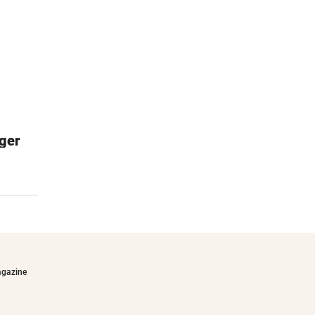
05:33
n
05:19
ger
Esschert Design Futterhaus
Einfache & schnelle Montage
€27,90
05:00
-Jobs
05:00
tes
agazine
05:00