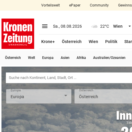
Vorteilswelt
ePaper
Community
Gewinns
close
Schließen
menu
Menü aufklappen
Sa., 08.08.2026
22°C
Wien
Abonnieren
Krone+
Österreich
Wien
Politik
Star
account_circle
arrow_right
Anmelden
Österreich
Welt
Europa
Asien
Afrika
Australien/Ozeanien
pin_drop
arrow_right
Bundesland auswäh
Wien
bookmark
Merkliste
Europa
Österreich
Suchbegriff
search
eingeben
In
TIR