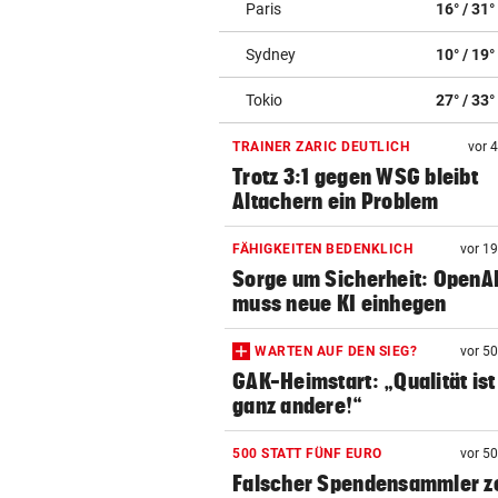
Paris
16° / 31°
Sydney
10° / 19°
Tokio
27° / 33°
TRAINER ZARIC DEUTLICH
vor 
Trotz 3:1 gegen WSG bleibt
Altachern ein Problem
FÄHIGKEITEN BEDENKLICH
vor 1
Sorge um Sicherheit: OpenA
muss neue KI einhegen
WARTEN AUF DEN SIEG?
vor 5
GAK-Heimstart: „Qualität ist
ganz andere!“
500 STATT FÜNF EURO
vor 5
Falscher Spendensammler z