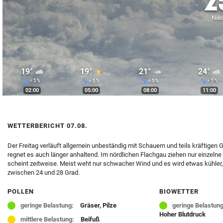
2
© Krone Multimedia GmbH & Co KG 2026
Nied
Muthgasse 2, 1190 Wien
19°
19°
21°
24°
< 5 %
< 5 %
< 5 %
< 5 %
02:00
05:00
08:00
11:00
WETTERBERICHT 07.08.
Der Freitag verläuft allgemein unbeständig mit Schauern und teils kräftigen 
regnet es auch länger anhaltend. Im nördlichen Flachgau ziehen nur einzeln
scheint zeitweise. Meist weht nur schwacher Wind und es wird etwas kühler,
zwischen 24 und 28 Grad.
POLLEN
BIOWETTER
geringe Belastung:
Gräser, Pilze
geringe Belastung
Hoher Blutdruck
mittlere Belastung:
Beifuß