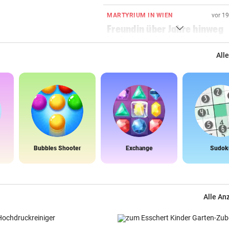
MARTYRIUM IN WIEN
vor 1
Freundin über Jahre hinweg
bedroht und missbraucht
Alle
DONNERSTAGS-SPECIAL
vor 2
Erleben Sie den Auftakt der 
Champions Tour!
HIT IN SALZBURG SCHULD
vor 2
Ungewöhnlich! Warum Rapid
schon um 18 Uhr spielt
Bubbles Shooter
Exchange
Sudok
DARUNTER RAUCH, OBONYA
vor 2
Wien: Männer protestierten
Gewalt an Frauen
Alle An
OBERÖSTERREICH
vor 3
„Wer will mich?“: Diese Tier
haben kein Zuhause