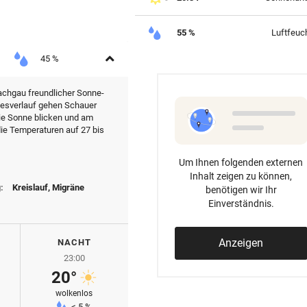
55 %
Luftfeuch
Aufklappen
45 %
achgau freundlicher Sonne-
gesverlauf gehen Schauer
die Sonne blicken und am
ie Temperaturen auf 27 bis
Um Ihnen folgenden externen
Inhalt zeigen zu können,
:
Kreislauf, Migräne
benötigen wir Ihr
Einverständnis.
Anzeigen
NACHT
23:00
20°
wolkenlos
< 5 %