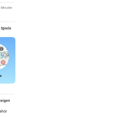
9 Minuten
 Spiele
1 Minuten
Global
9 Minuten
u
Snake
9 Minuten
 gegen
zeigen
1 Minuten
e