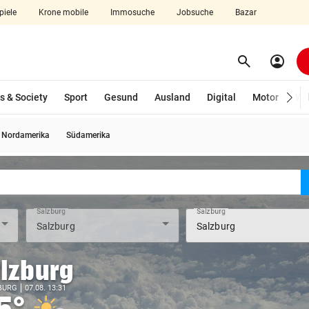
piele
Krone mobile
Immosuche
Jobsuche
Bazar
search
account_circle
Menü aufklappen
Suchen
s & Society
Sport
Gesund
Ausland
Digital
Motor
Wir
Nordamerika
Südamerika
len
Salzburg
Salzburg
lzburg
BURG
07.08. 13:31