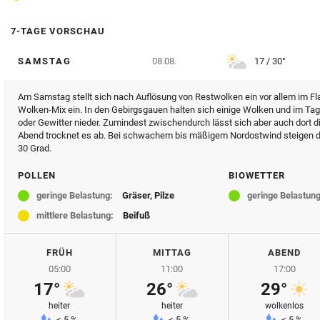
7-TAGE VORSCHAU
SAMSTAG
08.08.
17 / 30°
Am Samstag stellt sich nach Auflösung von Restwolken ein vor allem im Fl
Wolken-Mix ein. In den Gebirgsgauen halten sich einige Wolken und im Ta
oder Gewitter nieder. Zumindest zwischendurch lässt sich aber auch dort 
Abend trocknet es ab. Bei schwachem bis mäßigem Nordostwind steigen d
30 Grad.
POLLEN
BIOWETTER
geringe Belastung:
Gräser, Pilze
geringe Belastung
mittlere Belastung:
Beifuß
FRÜH
MITTAG
ABEND
05:00
11:00
17:00
17°
26°
29°
heiter
heiter
wolkenlos
< 5 %
< 5 %
< 5 %