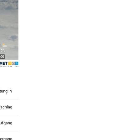
°
 5 %
:00
tung: N
rschlag
ufgang
ergang