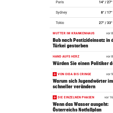
Paris
14° / 27°
Sydney
8° / 17°
Tokio
27° / 33°
MUTTER IM KRANKENHAUS
vor 
Bub nach Pestizideinsatz in 
Türkei gestorben
HAND AUFS HERZ
vor 
Würden Sie einen Politiker 
VON OIDA BIS CRINGE
vor 
Warum sich Jugendwörter i
schneller verändern
DIE EINZELNEN PHASEN
vor 1
Wenn das Wasser ausgeht:
Österreichs Notfallplan