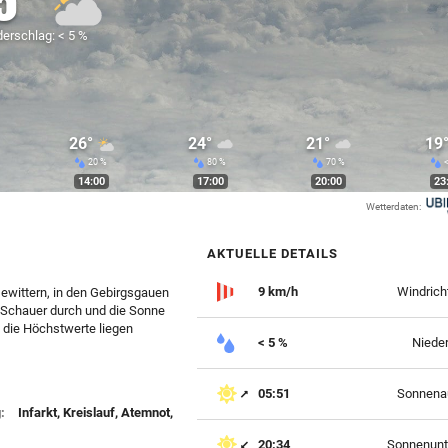
5°
erschlag: < 5 %
26°
24°
21°
19
20 %
80 %
70 %
<
14:00
17:00
20:00
23
Wetterdaten:
AKTUELLE DETAILS
9 km/h
Windrich
Gewittern, in den Gebirgsgauen
e Schauer durch und die Sonne
 die Höchstwerte liegen
< 5 %
Niede
05:51
Sonnena
:
Infarkt, Kreislauf, Atemnot,
20:34
Sonnenunt