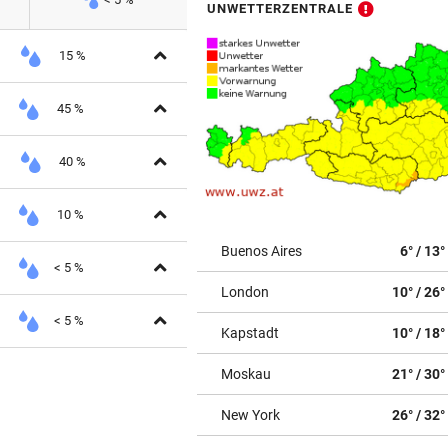
UNWETTERZENTRALE
Aufklappen
15 %
Aufklappen
45 %
Aufklappen
40 %
Aufklappen
10 %
Buenos Aires
6° / 13°
Aufklappen
< 5 %
London
10° / 26°
Aufklappen
< 5 %
Kapstadt
10° / 18°
Moskau
21° / 30°
New York
26° / 32°