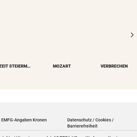
Vierbeiner
NACH OPERATION
vor 5
Youngster Maxi Taucher be
Nummer 1 erneut
SCHÄDEN AUF FAHRBAHN
vor 5
Spursperre! Hitze macht
Europabrücke zu schaffen
REISEZEIT STEIERMARK
MOZART
VERBRECHEN
„NEUES KAPITEL“
Jolie-Bruder James Haven ou
sich als schwul
MINUS VON DREI PROZENT
Weniger Firmenpleiten im zw
Quartal 2026
& EMFG-Angaben Kronen
Datenschutz / Cookies /
Barrierefreiheit
„STIMMT ABER NICHT“