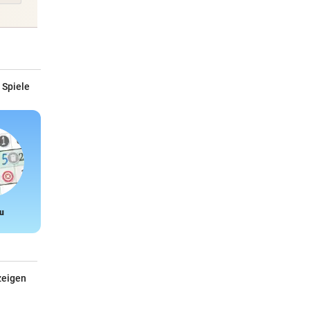
 Spiele
u
Snake
zeigen