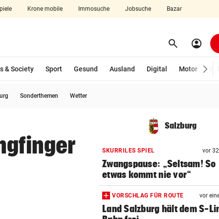
piele
Krone mobile
Immosuche
Jobsuche
Bazar
search
account_circle
Menü aufklappen
Suchen
s & Society
Sport
Gesund
Ausland
Digital
Motor
Wir
burg
Sonderthemen
Wetter
len
Salzburg
ngfinger
SKURRILES SPIEL
vor 3
Zwangspause: „Seltsam! So
etwas kommt nie vor“
VORSCHLAG FÜR ROUTE
vor ein
Land Salzburg hält dem S-Li