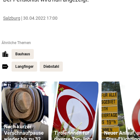
Salzburg
30.04.2022 17:00
Ähnliche Themen
Bauhaus
Langfinger
Diebstahl
Nach kurzer
Verschnaufpause
Tirolerinnen für
Neuer Anlauf, 
wieder bis zu 32
diverse Top-Jobs
„Stau-Flüchtlin