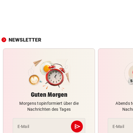
NEWSLETTER
Guten Morgen
Morgens topinformiert über die
Abends t
Nachrichten des Tages
Nachr
send
E-Mail
E-Mail
Abschicken