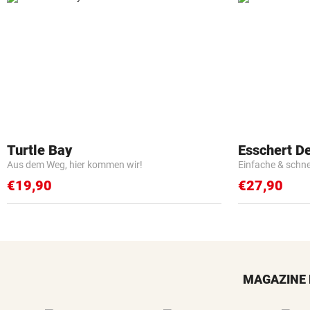
Turtle Bay
Esschert D
Aus dem Weg, hier kommen wir!
Einfache & schn
€19,90
€27,90
MAGAZINE 