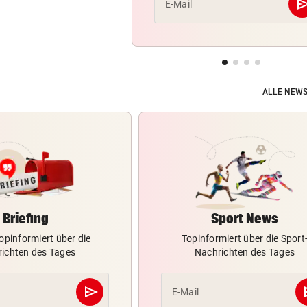
se
E-Mail
ALLE NEWS
Briefing
Sport News
opinformiert über die
Topinformiert über die Sport
ichten des Tages
Nachrichten des Tages
send
s
E-Mail
Abschicken