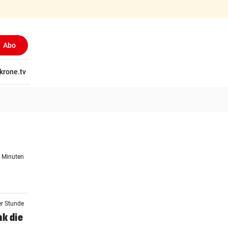
Abo
tschaft
krone.tv
Wissen
Gericht
Kolumnen
Freizeit
Reise
Ti
2 Minuten
er Stunde
nk die