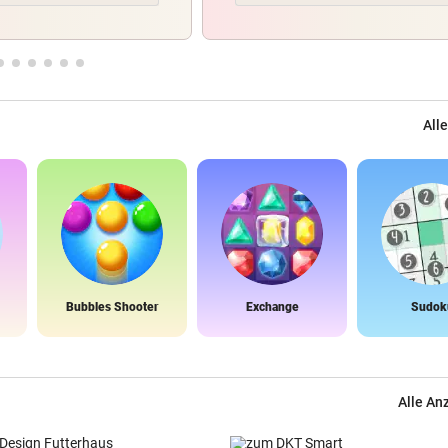
Alle
Bubbles Shooter
Exchange
Sudok
Alle An