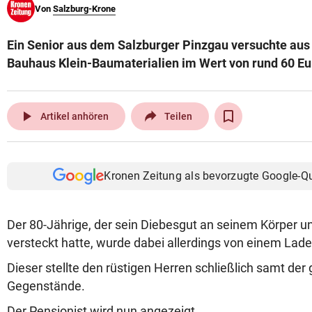
Von
Salzburg-Krone
© Krone Multimedia GmbH & Co KG 2026
Muthgasse 2, 1190 Wien
Ein Senior aus dem Salzburger Pinzgau versuchte au
Bauhaus Klein-Baumaterialien im Wert von rund 60 Eur
play_arrow
Artikel anhören
Teilen
Kronen Zeitung als bevorzugte Google-Q
Der 80-Jährige, der sein Diebesgut an seinem Körper 
versteckt hatte, wurde dabei allerdings von einem Lad
Dieser stellte den rüstigen Herren schließlich samt der
Gegenstände.
Der Pensionist wird nun angezeigt.