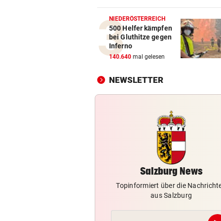
Premieren-Regen statt Reig
den Festspielen
NIEDERÖSTERREICH
500 Helfer kämpfen
bei Gluthitze gegen
350 QUADRATMETER FEUER
vor 2
Inferno
Waldbrand in Göriach konnt
140.640
mal gelesen
gelöscht werden
NEWSLETTER
WIRBEL UM ARBEIT-SAGER
vor 2
Kanzler entschuldigt sich: „
Satz ist falsch“
SALZBURGER LIGA
vor 2
Prognose: Ein Titelfavorit un
viele Unbekannte
Salzburg News
Topinformiert über die Nachricht
aus Salzburg