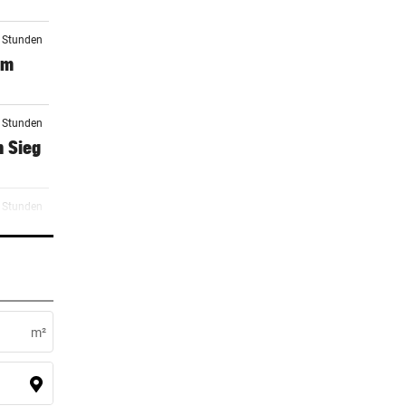
2 Stunden
em
0 Stunden
n Sieg
0 Stunden
ent
2 Stunden
m²
2 Stunden