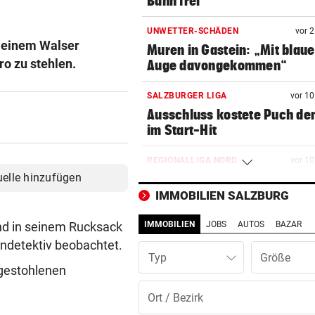
Bahn frei
UNWETTER-SCHÄDEN
vor 
s einem Walser
Muren in Gastein: „Mit blau
o zu stehlen.
Auge davongekommen“
SALZBURGER LIGA
vor 1
Ausschluss kostete Puch de
im Start-Hit
REGIONALLIGA NORD
vor 1
uelle hinzufügen
„Das war ein echtes Statem
von uns“
IMMOBILIEN SALZBURG
und in seinem Rucksack
IMMOBILIEN
JOBS
AUTOS
BAZAR
LIEFERING VERLIERT
vor 1
Enttäuschende Zweitliga-
endetektiv beobachtet.
Typ
Rückkehr nach Grödig
 gestohlenen
SCHWER VERLETZT
vor 1
Motorradfahrer stößt auf