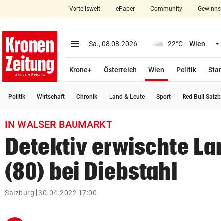
Vorteilswelt
ePaper
Community
Gewinns
close
Schließen
menu
Menü aufklappen
Sa., 08.08.2026
22°C
Wien
Abonnieren
(ausgewählt)
Krone+
Österreich
Wien
Politik
Star
account_circle
arrow_right
Anmelden
Politik
Wirtschaft
Chronik
Land & Leute
Sport
Red Bull Salz
pin_drop
arrow_right
Bundesland auswäh
Wien
IN WALSER BAUMARKT
bookmark
Merkliste
Detektiv erwischte La
(80) bei Diebstahl
Suchbegriff
search
eingeben
Salzburg
30.04.2022 17:00