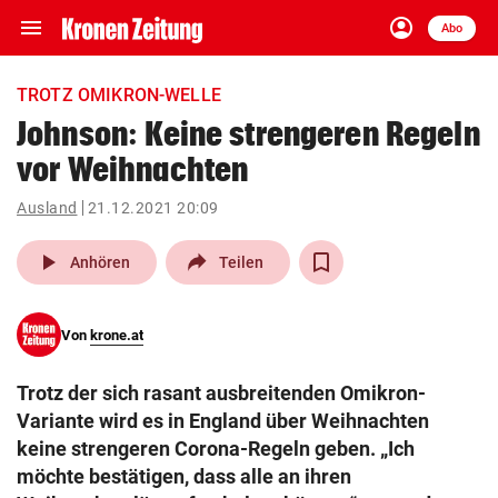
menu
account_circle
Navigation
Anmelden
Abo
close
Schließen
ein-/ausklappen
TROTZ OMIKRON-WELLE
Abonnieren
Johnson: Keine strengeren Regeln
vor Weihnachten
account_circle
arrow_right
Anmelden
Ausland
21.12.2021 20:09
pin_drop
arrow_right
Bundesland auswäh
Wien
play_arrow
Anhören
Teilen
bookmark
Merkliste
Von
krone.at
Suchbegriff
search
Trotz der sich rasant ausbreitenden Omikron-
eingeben
Variante wird es in England über Weihnachten
keine strengeren Corona-Regeln geben. „Ich
möchte bestätigen, dass alle an ihren