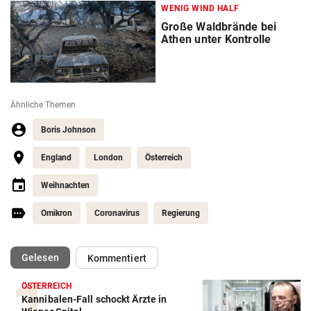
WENIG WIND HALF
Große Waldbrände bei
Athen unter Kontrolle
Ähnliche Themen
Boris Johnson
England
London
Österreich
Weihnachten
Omikron
Coronavirus
Regierung
(ausgewählt)
Gelesen
Kommentiert
ÖSTERREICH
Kannibalen-Fall schockt Ärzte in