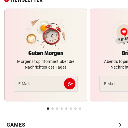
Guten Morgen
Br
Morgens topinformiert über die
Abends topin
Nachrichten des Tages
Nachrich
send
E-Mail
E-Mail
Abschicken
chevron_right
GAMES