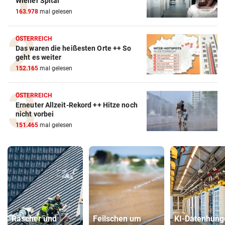
Wiener Spital
163.978
mal gelesen
ÖSTERREICH
Das waren die heißesten Orte ++ So
geht es weiter
152.165
mal gelesen
ÖSTERREICH
Erneuter Allzeit-Rekord ++ Hitze noch
nicht vorbei
151.465
mal gelesen
Rascher und
Feilschen um
KI-Datenhung