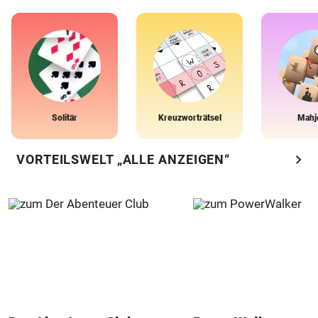
Solitär
Kreuzworträtsel
Mahj
chevron_right
VORTEILSWELT „ALLE ANZEIGEN“