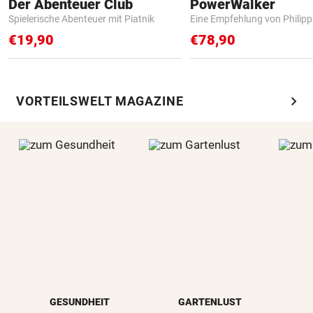
Der Abenteuer Club
PowerWalker
Spielerische Abenteuer mit Piatnik
Eine Empfehlung von Philip
€19,90
€78,90
chevron_right
VORTEILSWELT MAGAZINE
GESUNDHEIT
GARTENLUST