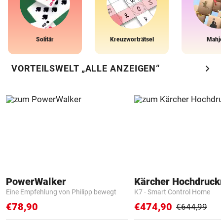
Solitär
Kreuzworträtsel
Mahj
chevron_right
VORTEILSWELT „ALLE ANZEIGEN“
PowerWalker
Kärcher Hochdruck
Eine Empfehlung von Philipp bewegt
K7 - Smart Control Home
€78,90
€474,90
€644,99