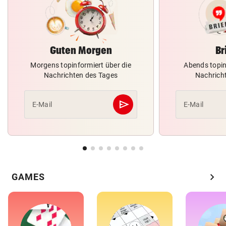
Guten Morgen
Br
Morgens topinformiert über die
Abends topin
Nachrichten des Tages
Nachrich
send
E-Mail
E-Mail
Abschicken
chevron_right
GAMES