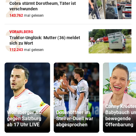
Cobra stürmt Dorotheum, Täter ist
verschwunden
143.762
mal gelesen
VORARLBERG
Traktor-Unglück: Mutter (36) meldet
sich zu Wort
112.243
mal gelesen
Conny Kreuter
Wolfsberger AC
Dosenöffner im
Babybauch u
gegen Salzburg
Steirer-Duell war
bewegende
ab 17 Uhr LIVE
abgesprochen
Offenbarung