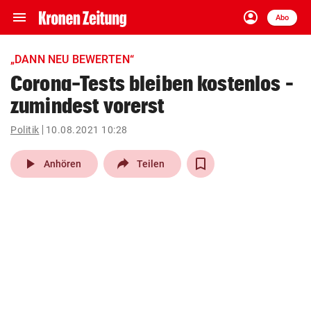
menu
account_circle
Navigation
Anmelden
Abo
close
Schließen
ein-/ausklappen
„DANN NEU BEWERTEN“
Abonnieren
Corona-Tests bleiben kostenlos –
zumindest vorerst
account_circle
arrow_right
Anmelden
Politik
10.08.2021 10:28
pin_drop
arrow_right
Bundesland auswäh
Wien
play_arrow
Anhören
Teilen
bookmark
Merkliste
Suchbegriff
search
eingeben