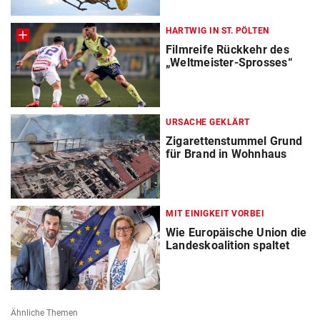
HARTWIG IN ST. PÖLTEN
Filmreife Rückkehr des
„Weltmeister-Sprosses“
URSACHE GEKLÄRT
Zigarettenstummel Grund
für Brand in Wohnhaus
MIT EINIGKEIT VORBEI
Wie Europäische Union die
Landeskoalition spaltet
Ähnliche Themen