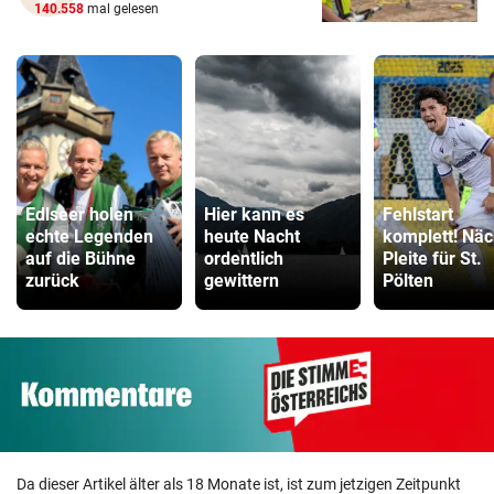
140.558
mal gelesen
Edlseer holen
Hier kann es
Fehlstart
echte Legenden
heute Nacht
komplett! Näc
auf die Bühne
ordentlich
Pleite für St.
zurück
gewittern
Pölten
Da dieser Artikel älter als 18 Monate ist, ist zum jetzigen Zeitpunkt