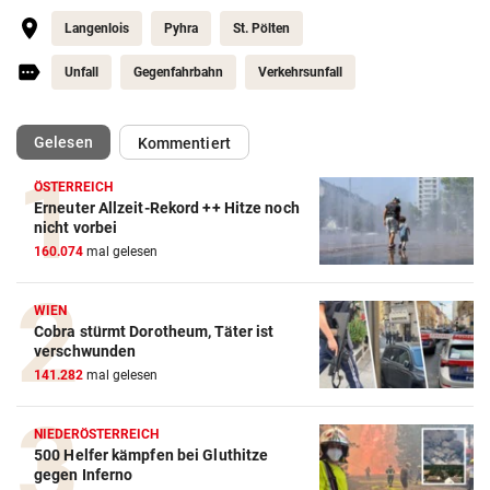
Langenlois
Pyhra
St. Pölten
Unfall
Gegenfahrbahn
Verkehrsunfall
(ausgewählt)
Gelesen
Kommentiert
ÖSTERREICH
Erneuter Allzeit-Rekord ++ Hitze noch
nicht vorbei
160.074
mal gelesen
WIEN
Cobra stürmt Dorotheum, Täter ist
verschwunden
141.282
mal gelesen
NIEDERÖSTERREICH
500 Helfer kämpfen bei Gluthitze
gegen Inferno