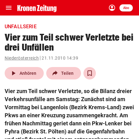
menu
account_circle
Navigation
Anmelden
Abo
close
Schließen
ein-/ausklappen
UNFALLSERIE
Abonnieren
Vier zum Teil schwer Verletzte bei
drei Unfällen
account_circle
arrow_right
Anmelden
Niederösterreich
21.11.2010 14:39
pin_drop
arrow_right
Bundesland auswäh
Wien
play_arrow
Anhören
Teilen
bookmark
Merkliste
Vier zum Teil schwer Verletzte, so die Bilanz dreier
Verkehrsunfälle am Samstag: Zunächst sind am
Suchbegriff
Vormittag bei Langenlois (Bezirk Krems-Land) zwei
search
eingeben
Pkws an einer Kreuzung zusammengekracht. Am
frühen Nachmittag geriet dann ein Pkw-Lenker bei
Pyhra (Bezirk St. Pölten) auf die Gegenfahrbahn