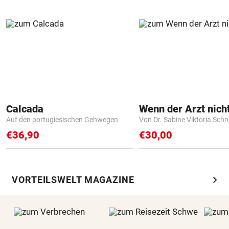
Calcada
Auf den portugiesischen Gehwegen
Von Dr. Sabine Viktoria Schn
€36,90
€30,00
chevron_right
VORTEILSWELT MAGAZINE