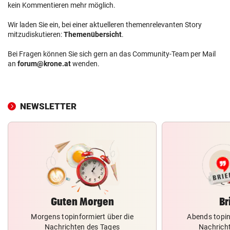
kein Kommentieren mehr möglich.
Wir laden Sie ein, bei einer aktuelleren themenrelevanten Story
mitzudiskutieren:
Themenübersicht
.
Bei Fragen können Sie sich gern an das Community-Team per Mail
an
forum@krone.at
wenden.
NEWSLETTER
Guten Morgen
Br
Morgens topinformiert über die
Abends topin
Nachrichten des Tages
Nachrich