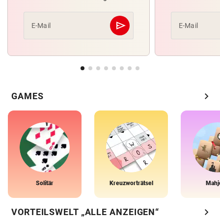
send
E-Mail
E-Mail
Abschicken
chevron_right
GAMES
Solitär
Kreuzworträtsel
Mahj
chevron_right
VORTEILSWELT „ALLE ANZEIGEN“