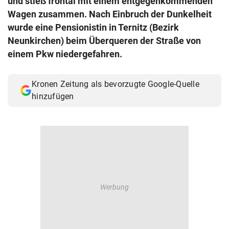
und stieß frontal mit einem entgegenkommenden
© Krone Multimedia GmbH & Co KG 2026
Wagen zusammen. Nach Einbruch der Dunkelheit
Muthgasse 2, 1190 Wien
wurde eine Pensionistin in Ternitz (Bezirk
Neunkirchen) beim Überqueren der Straße von
einem Pkw niedergefahren.
Kronen Zeitung als bevorzugte Google-Quelle
hinzufügen