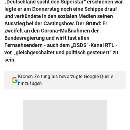
„Deutschland sucht den Superstar“ erschienen war,
© Krone Multimedia GmbH & Co KG 2026
legte er am Donnerstag noch eine Schippe drauf
Muthgasse 2, 1190 Wien
und verkündete in den sozialen Medien seinen
Ausstieg bei der Castingshow. Der Grund: Er
zweifelt an den Corona-Maßnahmen der
Bundesregierung und wirft fast allen
Fernsehsendern - auch dem „DSDS“-Kanal RTL -
vor, „gleichgeschaltet und politisch gesteuert“ zu
sein.
Kronen Zeitung als bevorzugte Google-Quelle
hinzufügen