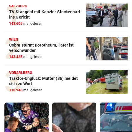
SALZBURG
TV-Star geht mit Kanzler Stocker hart
ins Gericht
143.605
mal gelesen
WIEN
Cobra stürmt Dorotheum, Täter ist
verschwunden
143.425
mal gelesen
VORARLBERG
Traktor-Unglück: Mutter (36) meldet
sich zu Wort
110.946
mal gelesen