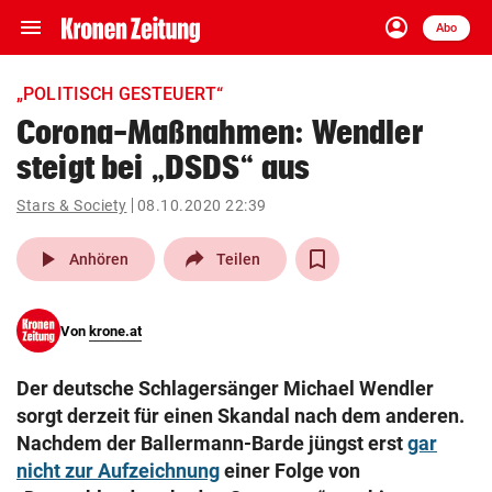
menu
account_circle
Navigation
Anmelden
Abo
close
Schließen
ein-/ausklappen
„POLITISCH GESTEUERT“
Abonnieren
Corona-Maßnahmen: Wendler
steigt bei „DSDS“ aus
account_circle
arrow_right
Anmelden
Stars & Society
08.10.2020 22:39
pin_drop
arrow_right
Bundesland auswäh
Wien
play_arrow
Anhören
Teilen
bookmark
Merkliste
Von
krone.at
Suchbegriff
search
Der deutsche Schlagersänger Michael Wendler
eingeben
sorgt derzeit für einen Skandal nach dem anderen.
Nachdem der Ballermann-Barde jüngst erst
gar
nicht zur Aufzeichnung
einer Folge von