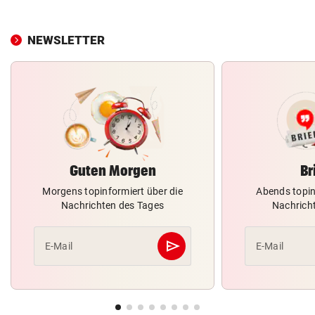
NEWSLETTER
Guten Morgen
Br
Morgens topinformiert über die
Abends topin
Nachrichten des Tages
Nachrich
send
E-Mail
E-Mail
Abschicken