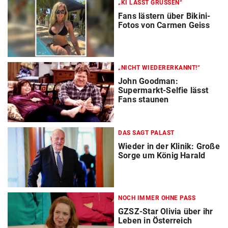
„KI LÄSST GRÜSSEN“
Fans lästern über Bikini-
Fotos von Carmen Geiss
„NICHT WIEDERERKANNT!“
John Goodman:
Supermarkt-Selfie lässt
Fans staunen
DAS SAGT PALAST
Wieder in der Klinik: Große
Sorge um König Harald
NOCH IMMER OHNE PASS
GZSZ-Star Olivia über ihr
Leben in Österreich