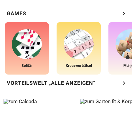
chevron_right
GAMES
Solitär
Kreuzworträtsel
Mahj
chevron_right
VORTEILSWELT „ALLE ANZEIGEN“