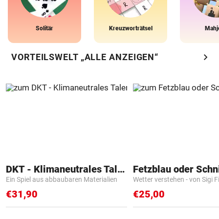
Solitär
Kreuzworträtsel
Mahj
chevron_right
VORTEILSWELT „ALLE ANZEIGEN“
DKT - Klimaneutrales Talent
Fetzblau oder Schn
Ein Spiel aus abbaubaren Materialien
Wetter verstehen - von Sigi F
€31,90
€25,00