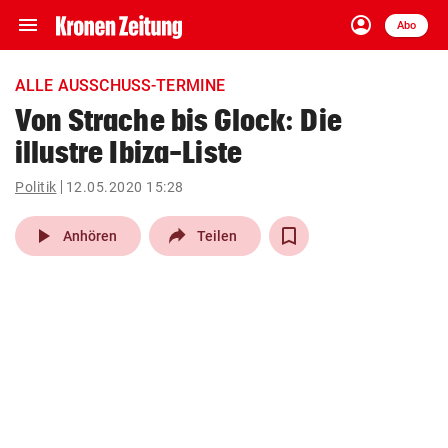
menu
account_circle
Navigation
Anmelden
Abo
close
Schließen
ein-/ausklappen
ALLE AUSSCHUSS-TERMINE
Abonnieren
Von Strache bis Glock: Die
illustre Ibiza-Liste
account_circle
arrow_right
Anmelden
Politik
12.05.2020 15:28
pin_drop
arrow_right
Bundesland auswäh
Wien
play_arrow
Anhören
Teilen
bookmark
Merkliste
Suchbegriff
search
eingeben