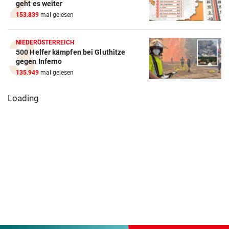
geht es weiter
153.839
mal gelesen
NIEDERÖSTERREICH
500 Helfer kämpfen bei Gluthitze
gegen Inferno
135.949
mal gelesen
Pioneers
Russische Kanäle
Große Teile von
Vorarlberg
haben Ceuta-Krise
Lingenau sind
kennen ihren
verstärkt
ohne Wasser
neuen Headc