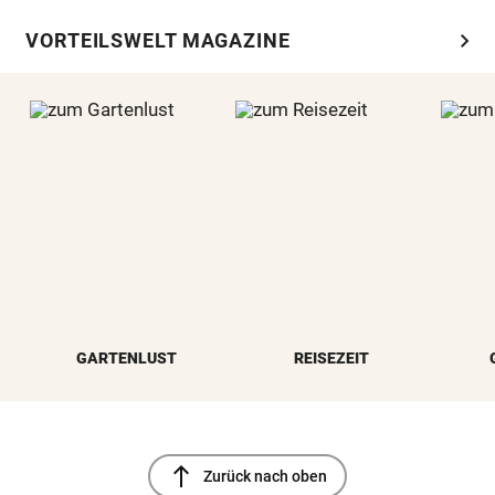
chevron_right
VORTEILSWELT MAGAZINE
GARTENLUST
REISEZEIT
north
Zurück nach oben