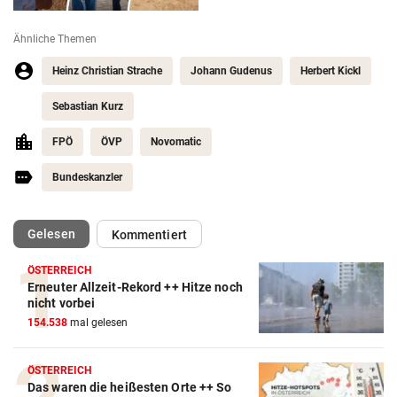
Ähnliche Themen
Heinz Christian Strache
Johann Gudenus
Herbert Kickl
Sebastian Kurz
FPÖ
ÖVP
Novomatic
Bundeskanzler
(ausgewählt)
Gelesen
Kommentiert
ÖSTERREICH
Erneuter Allzeit-Rekord ++ Hitze noch
nicht vorbei
154.538
mal gelesen
ÖSTERREICH
Das waren die heißesten Orte ++ So