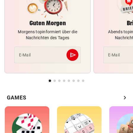
Guten Morgen
Br
Morgens topinformiert über die
Abends topin
Nachrichten des Tages
Nachrich
send
E-Mail
E-Mail
Abschicken
chevron_right
GAMES