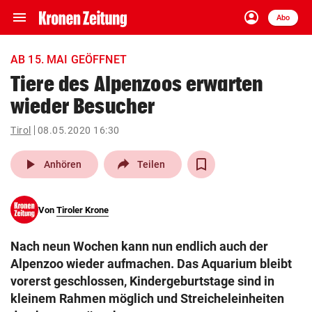
menu
account_circle
Navigation
Anmelden
Abo
close
Schließen
ein-/ausklappen
AB 15. MAI GEÖFFNET
Abonnieren
Tiere des Alpenzoos erwarten
wieder Besucher
account_circle
arrow_right
Anmelden
Tirol
08.05.2020 16:30
pin_drop
arrow_right
Bundesland auswäh
Wien
play_arrow
Anhören
Teilen
bookmark
Merkliste
Von
Tiroler Krone
Suchbegriff
search
Nach neun Wochen kann nun endlich auch der
eingeben
Alpenzoo wieder aufmachen. Das Aquarium bleibt
vorerst geschlossen, Kindergeburtstage sind in
kleinem Rahmen möglich und Streicheleinheiten