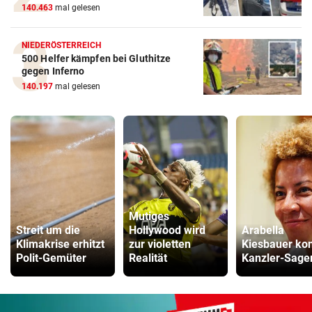
140.463
mal gelesen
NIEDERÖSTERREICH
500 Helfer kämpfen bei Gluthitze
gegen Inferno
140.197
mal gelesen
Mutiges
Streit um die
Hollywood wird
Arabella
Klimakrise erhitzt
zur violetten
Kiesbauer kon
Polit-Gemüter
Realität
Kanzler-Sage