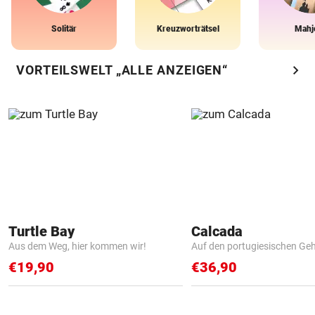
Solitär
Kreuzworträtsel
Mahj
chevron_right
VORTEILSWELT „ALLE ANZEIGEN“
Turtle Bay
Calcada
Aus dem Weg, hier kommen wir!
Auf den portugiesischen G
€19,90
€36,90