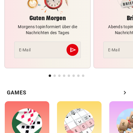
Guten Morgen
Br
Morgens topinformiert über die
Abends topin
Nachrichten des Tages
Nachrich
send
E-Mail
E-Mail
Abschicken
chevron_right
GAMES