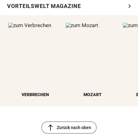
chevron_right
VORTEILSWELT MAGAZINE
VERBRECHEN
MOZART
north
Zurück nach oben