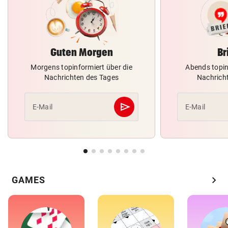
Guten Morgen
Br
Morgens topinformiert über die
Abends topin
Nachrichten des Tages
Nachrich
send
E-Mail
E-Mail
Abschicken
chevron_right
GAMES