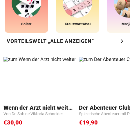
Solitär
Kreuzworträtsel
Mahj
chevron_right
VORTEILSWELT „ALLE ANZEIGEN“
Wenn der Arzt nicht weiter weiß
Der Abenteuer Clu
Von Dr. Sabine Viktoria Schneider
Spielerische Abenteuer mit P
€30,00
€19,90