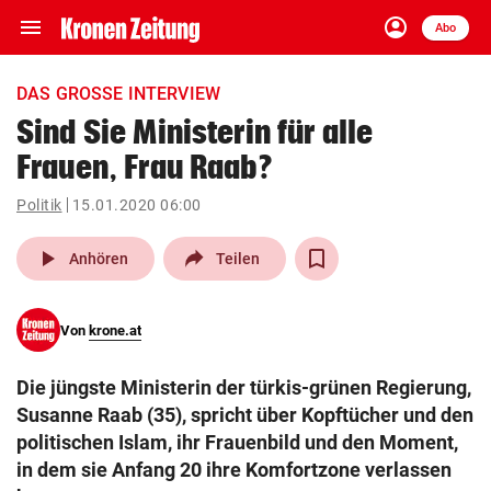
menu
account_circle
Navigation
Anmelden
Abo
close
Schließen
ein-/ausklappen
DAS GROSSE INTERVIEW
Abonnieren
Sind Sie Ministerin für alle
Frauen, Frau Raab?
account_circle
arrow_right
Anmelden
Politik
15.01.2020 06:00
pin_drop
arrow_right
Bundesland auswäh
Wien
play_arrow
Anhören
Teilen
bookmark
Merkliste
Von
krone.at
Suchbegriff
search
Die jüngste Ministerin der türkis-grünen Regierung,
eingeben
Susanne Raab (35), spricht über Kopftücher und den
politischen Islam, ihr Frauenbild und den Moment,
in dem sie Anfang 20 ihre Komfortzone verlassen