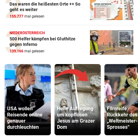
Das waren die heißesten Orte ++ So
geht es weiter
155.777
mal gelesen
NIEDERÖSTERREICH
500 Helfer kämpfen bei Gluthitze
gegen Inferno
139.166
mal gelesen
USA wollen
Helle Aufregung
Filmreife
Reisende online
um kopflosen
Rückkehr des
genauer
Jesus am Grazer
„Weltmeister-
durchleuchten
Dom
Sprosses“