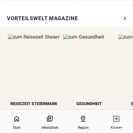
chevron_right
VORTEILSWELT MAGAZINE
REISEZEIT STEIERMARK
GESUNDHEIT
0%
home
pin_drop
Start
Mediathek
Region
Krone+