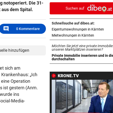
 notoperiert. Die 31-
vor Salzburg-Match
Suchen auf
 aus dem Spital.
BELASTUNG STEIGT IN NÖ
vor ein
300 Tage im Jahr lassen Poll
Schnellsuche auf dibeo.at:
Allergiker niesen
comment
0
Kommentare
in ne
Eigentumswohnungen in Kärnten
in neuem Ta
Mietwohnungen in Kärnten
FIFA UND INFANTINO
vor ein
Gegenschlag, Wirbel um WM
Möchten Sie jetzt eine private Immobilie
und neue Vorwürfe
unseren Marktplätzen inserieren?
uelle hinzufügen
Private Immobilie inserieren und in di
in neuem Tab öffnen
durchschalten
VOR KÜSTE OMANS
vor ein
Tanker meldet Explosionen i
et sich am
Straße von Hormuz
 Krankenhaus: „Ich
KRONE.TV
 eine Operation
URTEIL GEFALLEN
vor 
es ist gestern (Anm.
Altacher Kies-Krieg: Gericht
wurde ins
Franz Kopf recht
Social-Media-
EXPERTEN WARNEN
vor 