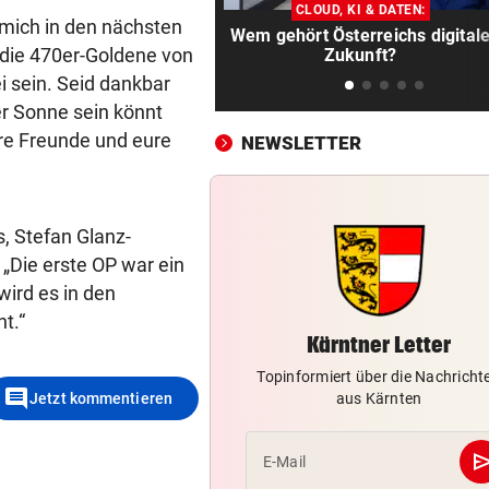
Hitze gefährdet Gewässer u
CLOUD, KI & DATEN:
e mich in den nächsten
heimische Fischwelt
Wem gehört Österreichs digital
 die 470er-Goldene von
Zukunft?
„KRONE“-KOMMENTAR
vor 
i sein. Seid dankbar
Das böse Spiel mit dem Hun
der Sonne sein könnt
re Freunde und eure
NEWSLETTER
„LOHNT SICH NICHT“
vor 
So viel entgeht Staat durch
freiwillige Teilzeit
, Stefan Glanz-
VON IT BIS DOKU-FILM
vor 
 „Die erste OP war ein
Hackeln statt faulenzen: So
wird es in den
läuft‘s bei Ferialjobs
ht.“
Kärntner Letter
„KRONE“-INTERVIEW
vor 
Topinformiert über die Nachricht
Bibiza: „Der Vergleich mit F
comment
Jetzt kommentieren
aus Kärnten
ist mir egal“
HUNDERTE VORWÜRFE
vor 
se
E-Mail
So stehen Ermittlungen im Fa