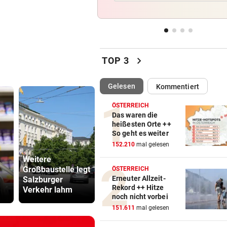
„SOS-Kinderdorf“
MANNINGER UNFALLSTELLE
vor 
„Wir sind froh, aber Alex bri
nicht zurück!“
chevron_right
TOP 3
PROJEKT IN OHLSDORF
vor 
(ausgewählt)
Gelesen
Kommentiert
19 Hektar Wald gerodet: Bes
jetzt ungültig?
ÖSTERREICH
Das waren die
„KRONE“-KOMMENTAR
vor 
heißesten Orte ++
So geht es weiter
Liebe Regierung, das ist jetz
152.210
mal gelesen
genug heiße Luft!
Weitere
Ex-Salzburg-
Abhöraffär
Großbaustelle legt
Coach übernimmt
Ermittlung
ÖSTERREICH
Erneuter Allzeit-
Salzburger
Premier-League-
gegen ORF
Rekord ++ Hitze
Verkehr lahm
Klub
Stiftungsra
noch nicht vorbei
151.611
mal gelesen