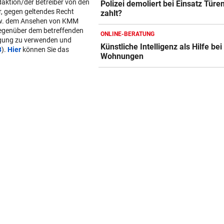
Polizei demoliert bei Einsatz Türe
zahlt?
ONLINE-BERATUNG
Künstliche Intelligenz als Hilfe bei
Wohnungen
s/der Redaktion bzw. von
daktion/der Betreiber von den
r, gegen geltendes Recht
w. dem Ansehen von KMM
gegenüber dem betreffenden
lgung zu verwenden und
B
).
Hier
können Sie das