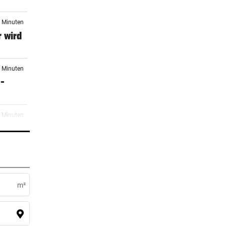
8 Minuten
 wird
8 Minuten
 –
0 Minuten
oot
4 Minuten
gt
m²
8 Minuten
ar