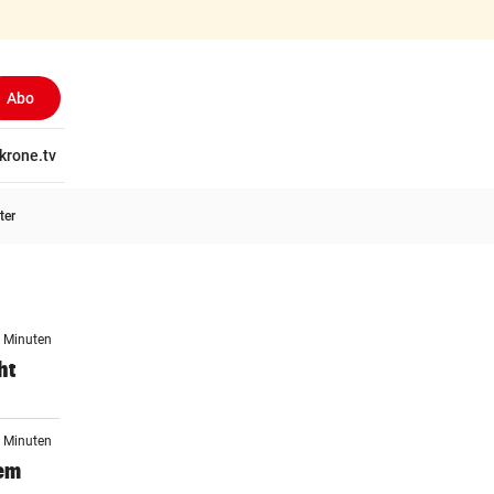
Abo
tschaft
krone.tv
Wissen
Gericht
Kolumnen
Freizeit
Reise
Ti
ter
3 Minuten
ht
7 Minuten
dem