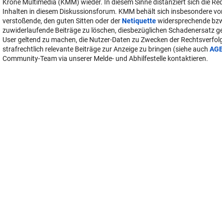
User-Beiträge geben nicht notwendigerweise die Meinung des Betreiber
Krone Multimedia (KMM) wieder. In diesem Sinne distanziert sich die Re
Inhalten in diesem Diskussionsforum. KMM behält sich insbesondere vo
verstoßende, den guten Sitten oder der
Netiquette
widersprechende bz
zuwiderlaufende Beiträge zu löschen, diesbezüglichen Schadenersatz 
User geltend zu machen, die Nutzer-Daten zu Zwecken der Rechtsverfo
strafrechtlich relevante Beiträge zur Anzeige zu bringen (siehe auch
AG
Community-Team via unserer Melde- und Abhilfestelle kontaktieren.