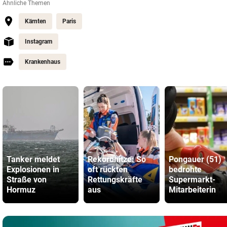
Ähnliche Themen
Kärnten
Paris
Instagram
Krankenhaus
Tanker meldet
Rekordhitze: So
Pongauer (51)
Explosionen in
oft rückten
bedrohte
Straße von
Rettungskräfte
Supermarkt-
Hormuz
aus
Mitarbeiterin