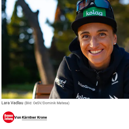
© Krone Multimedia GmbH & Co KG 2026
Muthgasse 2, 1190 Wien
Lara Vadlau
(Bild: OeSV/Dominik Matesa)
Von
Kärntner Krone