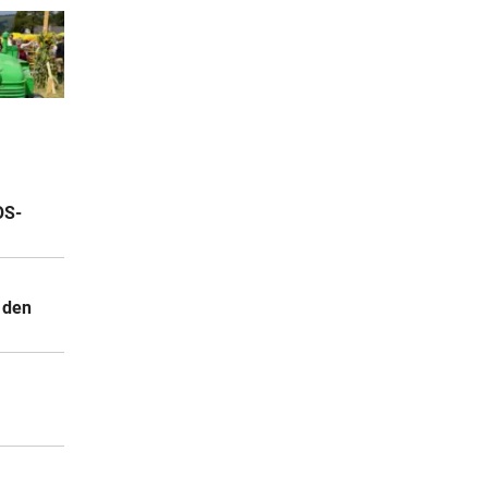
OS-
 den
.