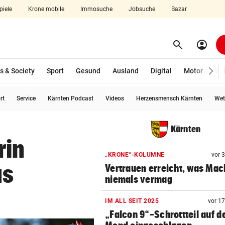
piele
Krone mobile
Immosuche
Jobsuche
Bazar
search
account_circle
Menü aufklappen
Suchen
s & Society
Sport
Gesund
Ausland
Digital
Motor
Wir
rt
Service
Kärnten Podcast
Videos
Herzensmensch Kärnten
Wet
len
Kärnten
rin
„KRONE“-KOLUMNE
vor 
us
Vertrauen erreicht, was Mac
niemals vermag
IM ALL SEIT 2025
vor 1
„Falcon 9“-Schrottteil auf 