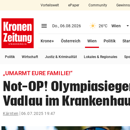
Vorteilswelt
ePaper
Community
Gewinns
close
Schließen
menu
Menü aufklappen
Do., 06.08.2026
26°C
Wien
Abonnieren
(ausgewählt)
Krone+
Österreich
Wien
Politik
Star
account_circle
arrow_right
Anmelden
Politik
Wirtschaft
Justiz & Kriminalität
Lokales & Regionales
Spo
pin_drop
arrow_right
Bundesland auswäh
Wien
„UMARMT EURE FAMILIE!“
bookmark
Merkliste
Not-OP! Olympiasiege
Vadlau im Krankenha
Suchbegriff
search
eingeben
Kärnten
06.07.2025 19:47