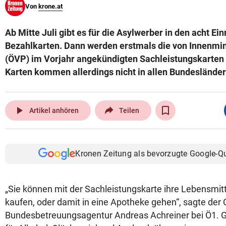
Von
krone.at
© Krone Multimedia GmbH & Co KG 2026
Muthgasse 2, 1190 Wien
Ab Mitte Juli gibt es für die Asylwerber in den acht E
Bezahlkarten. Dann werden erstmals die von Innenmin
(ÖVP) im Vorjahr angekündigten Sachleistungskarten
Karten kommen allerdings nicht in allen Bundesländer
play_arrow
Artikel anhören
Teilen
Kronen Zeitung als bevorzugte Google-Q
„Sie können mit der Sachleistungskarte ihre Lebensmit
kaufen, oder damit in eine Apotheke gehen“, sagte der 
Bundesbetreuungsagentur Andreas Achreiner bei Ö1. Ges