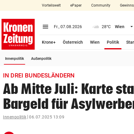
Vorteilswelt
ePaper
Community
Gewinns
close
Schließen
menu
Menü aufklappen
Fr., 07.08.2026
28°C
Wien
Abonnieren
(ausge
Krone+
Österreich
Wien
Politik
Star
account_circle
arrow_right
Anmelden
(ausgewählt)
Innenpolitik
Außenpolitik
pin_drop
arrow_right
Bundesland auswäh
Wien
IN DREI BUNDESLÄNDERN
bookmark
Merkliste
Ab Mitte Juli: Karte sta
Bargeld für Asylwerbe
Suchbegriff
search
eingeben
Innenpolitik
06.07.2025 13:09