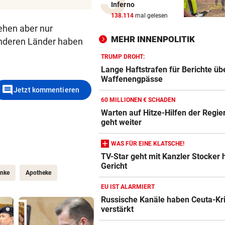
Inferno
Lange Haftstrafen für Berich
138.114
mal gelesen
über Waffenengpässe
iehen aber nur
MEHR INNENPOLITIK
 anderen Länder haben
CONFERENCE LEAGUE
Sieg! Austria stößt die Tür z
TRUMP DROHT:
Play-off weit auf
Lange Haftstrafen für Berichte üb
Waffenengpässe
comment
Jetzt kommentieren
MITTEN IN HITZEWELLE
60 MILLIONEN € SCHADEN
Irre! Salzburg – Pafos wegen
Warten auf Hitze-Hilfen der Regie
Sintflut unterbrochen
geht weiter
RADSPORT
WAS FÜR EINE KLATSCHE!
Reusser vor Ventoux-Etappe
TV-Star geht mit Kanzler Stocker h
weiter im Gelben Trikot
Gericht
änke
Apotheke
KEIN ARSENAL-WECHSEL
EU IST ALARMIERT
Vinicius Jr. verlängert bei Re
Russische Kanäle haben Ceuta-Kr
Madrid bis 2032
verstärkt