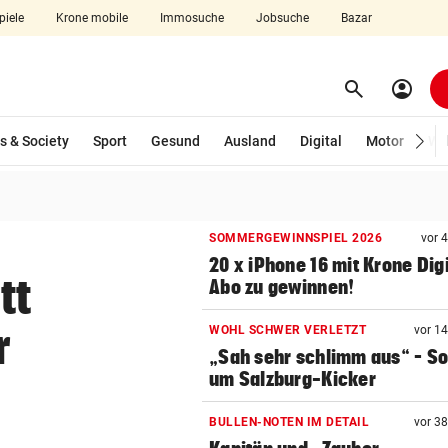
piele
Krone mobile
Immosuche
Jobsuche
Bazar
search
account_circle
Menü aufklappen
Suchen
wählt)
s & Society
Sport
Gesund
Ausland
Digital
Motor
Wir
len
SOMMERGEWINNSPIEL 2026
vor 
20 x iPhone 16 mit Krone Digi
tt
Abo zu gewinnen!
r
WOHL SCHWER VERLETZT
vor 1
„Sah sehr schlimm aus“ – S
um Salzburg-Kicker
BULLEN-NOTEN IM DETAIL
vor 3