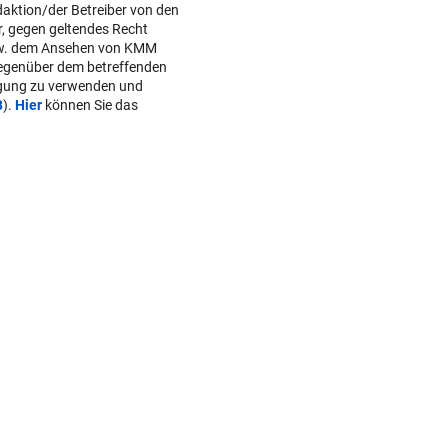
daktion/der Betreiber von den
r, gegen geltendes Recht
w. dem Ansehen von KMM
gegenüber dem betreffenden
lgung zu verwenden und
B
).
Hier
können Sie das