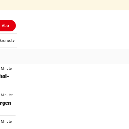
Abo
tschaft
krone.tv
Wissen
Gericht
Kolumnen
Freizeit
Reise
Ti
4 Minuten
tal-
4 Minuten
orgen
8 Minuten