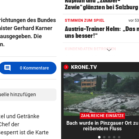
Kapitän und „Zauber-
Zawie“glänzten bei Salzburg
inrichtungen des Bundes
STIMMEN ZUM SPIEL
vor 5
ister Gerhard Karner
Austria-Trainer Helm: „Das
uns besser!“
 ausgegeben. Die
n.
KUNDENDATEN BETROFFEN
Cyberangriff auf Wiener
Schmuckhändler Frey Wille
comment
KRONE.TV
0
Kommentare
EUROPA-LEAGUE-QUALI
Joker Tabakovic führt Salzbu
Last-Minute-Sieg
uelle hinzufügen
PALÄSTINENSER GETÖTET
Erste Anklage gegen Israeli s
tel und Getränke
ZAHLREICHE EINSÄTZE
Gaza-Krieg
Bach wurde in Pinzgauer Ort zu
Chef der
reißendem Fluss
perrt ist die Karte
STIMMEN ZUM SPIEL