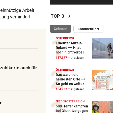
Sportboss Katzer: „Fahren
superhappy nach Hause“
einnützige Arbeit
chevron_right
TOP 3
dung verhindert
ORKAN, KEIN STROM & CO
Skurrilitäten in der Red Bull
(ausgewählt)
Gelesen
Kommentiert
häufen sich
ÖSTERREICH
WASSERSPRINGEN
Erneuter Allzeit-
Rekord ++ Hitze
Knoll bei EM Achter vom Tur
noch nicht vorbei
Lotfi auf Rang 12!
157.377
mal gelesen
SCHON NÄCHSTE SAISON
zahlkarte auch für
ÖSTERREICH
F1-Boss verrät: Es wird mehr
Das waren die
Sprintrennen geben
heißesten Orte ++
So geht es weiter
FREISPRÜCHE REGEN AUF
154.797
mal gelesen
Katzentöter-Anwalt: „Nie so 
Hass begegnet“
NIEDERÖSTERREICH
ge
500 Helfer kämpfen
bei Gluthitze gegen
TRUMP DROHT: