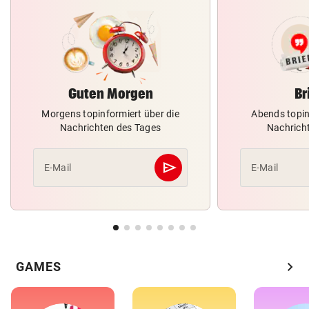
Guten Morgen
Br
Morgens topinformiert über die
Abends topin
Nachrichten des Tages
Nachrich
send
E-Mail
E-Mail
Abschicken
chevron_right
GAMES