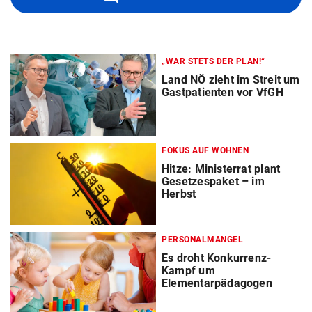
„WAR STETS DER PLAN!“
Land NÖ zieht im Streit um
Gastpatienten vor VfGH
FOKUS AUF WOHNEN
Hitze: Ministerrat plant
Gesetzespaket – im
Herbst
PERSONALMANGEL
Es droht Konkurrenz-
Kampf um
Elementarpädagogen