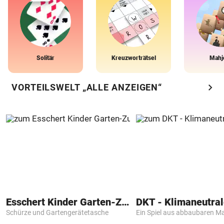
Solitär
Kreuzworträtsel
Mahj
chevron_right
VORTEILSWELT „ALLE ANZEIGEN“
Esschert Kinder Garten-Zubehör
Schürze und Gartengerätetasche
Ein Spiel aus abbaubaren Ma