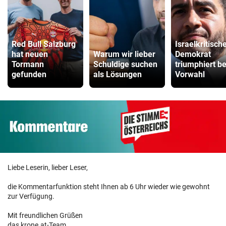
Red Bull Salzburg
Israelkritisch
hat neuen
Warum wir lieber
Demokrat
Tormann
Schuldige suchen
triumphiert be
gefunden
als Lösungen
Vorwahl
Liebe Leserin, lieber Leser,
die Kommentarfunktion steht Ihnen ab 6 Uhr wieder wie gewohnt
zur Verfügung.
Mit freundlichen Grüßen
das krone.at-Team