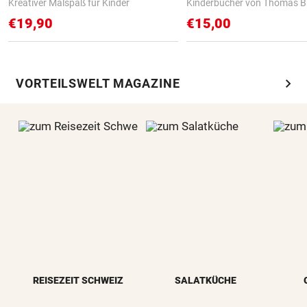
Kreativer Malspaß für Kinder
Kinderbücher von Thomas B
€19,90
€15,00
chevron_right
VORTEILSWELT MAGAZINE
REISEZEIT SCHWEIZ
SALATKÜCHE