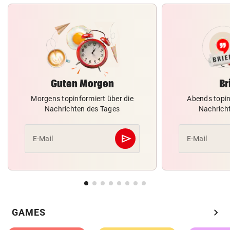
Guten Morgen
Br
Morgens topinformiert über die
Abends topin
Nachrichten des Tages
Nachrich
send
E-Mail
E-Mail
Abschicken
chevron_right
GAMES