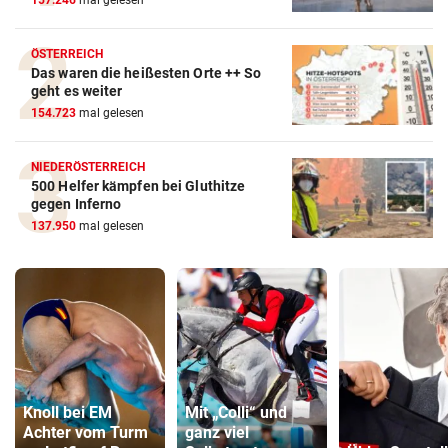
157.246
mal gelesen
ÖSTERREICH
Das waren die heißesten Orte ++ So
geht es weiter
154.723
mal gelesen
NIEDERÖSTERREICH
500 Helfer kämpfen bei Gluthitze
gegen Inferno
137.950
mal gelesen
Knoll bei EM
Mit „Colli“ und
Achter vom Turm
ganz viel