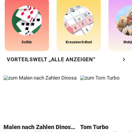
Solitär
Kreuzworträtsel
Mahj
chevron_right
VORTEILSWELT „ALLE ANZEIGEN“
Malen nach Zahlen Dinosaurier
Tom Turbo