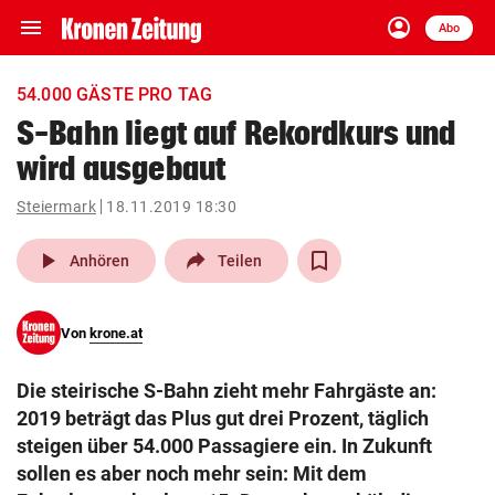
menu
account_circle
Navigation
Anmelden
Abo
close
Schließen
ein-/ausklappen
54.000 GÄSTE PRO TAG
Abonnieren
S-Bahn liegt auf Rekordkurs und
wird ausgebaut
account_circle
arrow_right
Anmelden
Steiermark
18.11.2019 18:30
pin_drop
arrow_right
Bundesland auswäh
Wien
play_arrow
Anhören
Teilen
bookmark
Merkliste
Von
krone.at
Suchbegriff
search
Die steirische S-Bahn zieht mehr Fahrgäste an:
eingeben
2019 beträgt das Plus gut drei Prozent, täglich
steigen über 54.000 Passagiere ein. In Zukunft
sollen es aber noch mehr sein: Mit dem