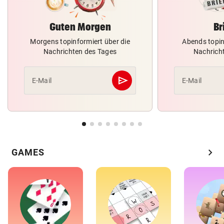
Guten Morgen
Br
Morgens topinformiert über die
Abends topin
Nachrichten des Tages
Nachrich
send
E-Mail
E-Mail
Abschicken
chevron_right
GAMES