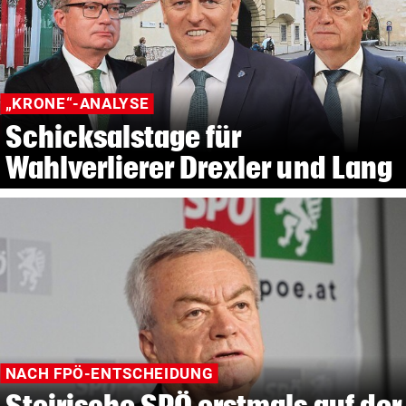
„KRONE“-ANALYSE
Schicksalstage für
Wahlverlierer Drexler und Lang
NACH FPÖ-ENTSCHEIDUNG
Steirische SPÖ erstmals auf der