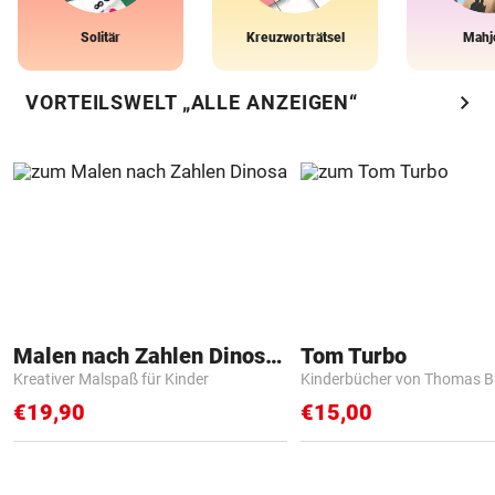
Solitär
Kreuzworträtsel
Mahj
chevron_right
VORTEILSWELT „ALLE ANZEIGEN“
Malen nach Zahlen Dinosaurier
Tom Turbo
Kreativer Malspaß für Kinder
Kinderbücher von Thomas B
€19,90
€15,00