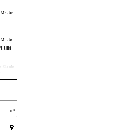
9 Minuten
8 Minuten
rt um
er Stunde
Tour
er Stunde
ug
m²
er Stunde
mm