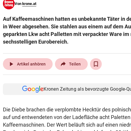
Von
krone.at
© Krone Multimedia GmbH & Co KG 2026
Muthgasse 2, 1190 Wien
Auf Kaffeemaschinen hatten es unbekannte Täter in d
in Weer abgesehen. Sie stahlen aus einem auf dem Au
geparkten Lkw acht Palletten mit verpackter Ware im 
sechsstelligen Eurobereich.
play_arrow
Artikel anhören
Teilen
Kronen Zeitung als bevorzugte Google-Q
Die Diebe brachen die verplombte Hecktür des polnisc
auf und entwendeten von der Ladefläche acht Paletten
Kaffeemaschinen. Der Wert beläuft sich auf einen niedr