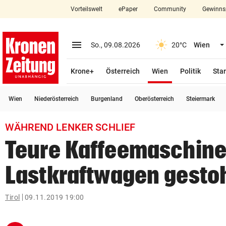
Vorteilswelt
ePaper
Community
Gewinns
close
Schließen
menu
Menü aufklappen
So., 09.08.2026
20°C
Wien
Abonnieren
(ausgewählt)
Krone+
Österreich
Wien
Politik
Star
account_circle
arrow_right
Anmelden
Wien
Niederösterreich
Burgenland
Oberösterreich
Steiermark
pin_drop
arrow_right
Bundesland auswäh
Wien
WÄHREND LENKER SCHLIEF
bookmark
Merkliste
Teure Kaffeemaschine
Lastkraftwagen gesto
Suchbegriff
search
eingeben
Tirol
09.11.2019 19:00