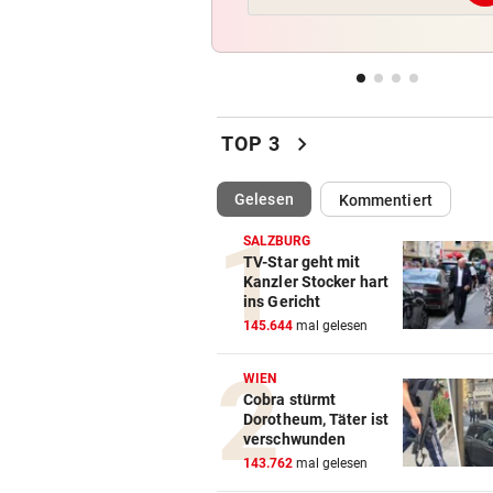
„Diese Menschen dürfen wir 
vergessen“
„HOT GIRL SUMMER“
vor 
Diese Filme sind perfekt für 
chevron_right
Mädelsabend
TOP 3
WIEDER VERSCHÄRFUNGEN
vor 
(ausgewählt)
Gelesen
Kommentiert
Minister plant noch strenger
Regeln für E-Scooter
SALZBURG
TV-Star geht mit
Kanzler Stocker hart
„FACEBOOK-MORD“
vor 
ins Gericht
Frau in Wohnung erschossen
145.644
mal gelesen
Waren es zwei Täter?
WIEN
Cobra stürmt
Dorotheum, Täter ist
verschwunden
143.762
mal gelesen