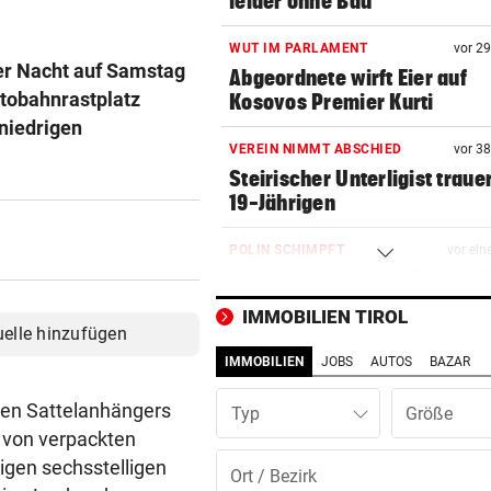
leider ohne Bau
WUT IM PARLAMENT
vor 2
er Nacht auf Samstag
Abgeordnete wirft Eier auf
tobahnrastplatz
Kosovos Premier Kurti
niedrigen
VEREIN NIMMT ABSCHIED
vor 3
Steirischer Unterligist traue
19-Jährigen
POLIN SCHIMPFT
vor ein
„Einfach kindisch“: Zoff bei 
de France Femmes
IMMOBILIEN TIROL
uelle hinzufügen
RANNTE AUF STRASSE
vor ein
IMMOBILIEN
JOBS
AUTOS
BAZAR
Mädchen in Tirol von Fahrze
erfasst und verletzt
hen Sattelanhängers
Typ
 von verpackten
DRAMA WEGEN DÜRRE
vor ein
igen sechsstelligen
„Wir haben rund 35 Kilogra