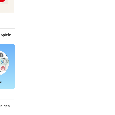
 Spiele
u
Snake
zeigen