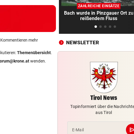
Juhu! Die Diddl-Maus ist end
ZAHLREICHE EINSÄTZE
wieder zurück
Bach wurde in Pinzgauer Ort zu
reißendem Fluss
VATER VERSTORBEN
vor 
Lionel Messi reist mit Privatj
Trauerfeier
ein Kommentieren mehr
NEWSLETTER
WIRBEL UM PRÄSIDENTEN
vor 
skutieren:
Themenübersicht
.
Statement! FIFA wittert Ka
forum@krone.at
wenden.
gegen Infantino
„LUCKY PUNCH CLUB“
vor 
Die große Kunst, richtig witz
sein
Tirol News
DAS SAGT PARTEICHEF
vor 
Topinformiert über die Nachricht
Trotz Babler-Streit: „SPÖ wir
aus Tirol
OÖ zulegen“
se
E-Mail
GEFAHR DURCH HITZE
vor 