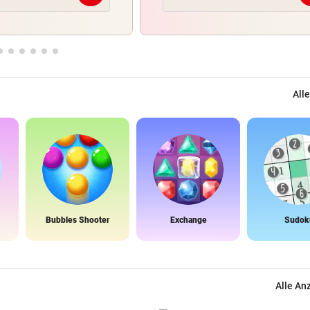
Alle
Bubbles Shooter
Exchange
Sudok
Alle An