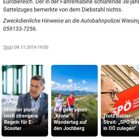
Eurobereich. Der in der Fahrerkabine schlafende 38-jäh
Sattelzuges bemerkte von dem Diebstahl nichts.
Zweckdienliche Hinweise an die Autobahnpolizei Wiesi
059133-7256.
Tirol
09.11.2019 19:00
Minister plant
Auf geht‘s zum
noch strengere
„Krone“-
Trotz Babler-
Regeln für E-
Wandertag auf
Streit: „SPÖ wir
Scooter
den Jochberg
in OÖ zulegen“