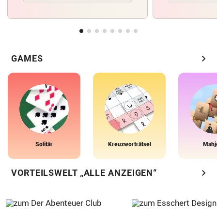
chevron_right
GAMES
Solitär
Kreuzworträtsel
Mahj
chevron_right
VORTEILSWELT „ALLE ANZEIGEN“