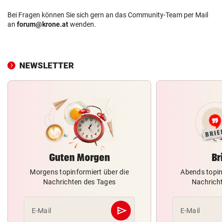
Bei Fragen können Sie sich gern an das Community-Team per Mail
an
forum@krone.at
wenden.
NEWSLETTER
Guten Morgen
Br
Morgens topinformiert über die
Abends topin
Nachrichten des Tages
Nachrich
send
E-Mail
E-Mail
Abschicken