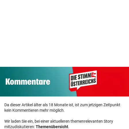
„Werden
Das
Wasserverso
beweisen, dass
Agentenabenteue
g in der
wir eine gute
r „The Train“
Steiermark tr
Truppe haben“
kommt ins Kino
Hitze
Da dieser Artikel älter als 18 Monate ist, ist zum jetzigen Zeitpunkt
kein Kommentieren mehr möglich.
Wir laden Sie ein, bei einer aktuelleren themenrelevanten Story
mitzudiskutieren:
Themenübersicht
.