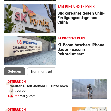
SAMSUNG UND SK HYNIX
Südkoreaner testen Chip-
Fertigungsanlage aus
China
54 PROZENT PLUS
KI-Boom beschert iPhone-
Bauer Foxconn
Rekordumsatz
(ausgewählt)
Gelesen
Kommentiert
ÖSTERREICH
Erneuter Allzeit-Rekord ++ Hitze noch
nicht vorbei
156.327
mal gelesen
ÖSTERREICH