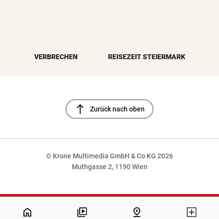
VERBRECHEN
REISEZEIT STEIERMARK
north
Zurück nach oben
© Krone Multimedia GmbH & Co KG 2026
Muthgasse 2, 1190 Wien
NaN%
home
pin_drop