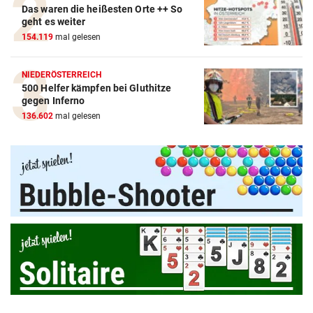
Das waren die heißesten Orte ++ So
geht es weiter
154.119
mal gelesen
NIEDERÖSTERREICH
500 Helfer kämpfen bei Gluthitze
Amazon-Kindle Vergleich
gegen Inferno
136.602
mal gelesen
ZUM VERGLEICH
Apple-iPad Vergleich
ZUM VERGLEICH
Apple-iPhone Vergleich
ZUM VERGLEICH
Apple Macbook Vergleich
ZUM VERGLEICH
Bluetooth Lautsprecher Vergleich
ZUM VERGLEICH