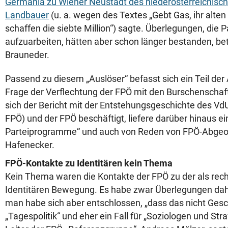
Germania zu Wiener Neustadt des niederösterreichisch
Landbauer
(u. a. wegen des Textes „Gebt Gas, ihr alte
schaffen die siebte Million“) sagte. Überlegungen, die 
aufzuarbeiten, hätten aber schon länger bestanden, be
Brauneder.
Passend zu diesem „Auslöser“ befasst sich ein Teil der 
Frage der Verflechtung der FPÖ mit den Burschenscha
sich der Bericht mit der Entstehungsgeschichte des VdU
FPÖ) und der FPÖ beschäftigt, liefere darüber hinaus ei
Parteiprogramme“ und auch von Reden von FPÖ-Abgeo
Hafenecker.
FPÖ-Kontakte zu Identitären kein Thema
Kein Thema waren die Kontakte der FPÖ zu der als rec
Identitären Bewegung. Es habe zwar Überlegungen da
man habe sich aber entschlossen, „dass das nicht Gesch
„Tagespolitik“ und eher ein Fall für „Soziologen und Stra