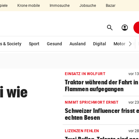
piele
Krone mobile
Immosuche
Jobsuche
Bazar
search
account_circle
Menü aufklappen
Suchen
s & Society
Sport
Gesund
Ausland
Digital
Motor
Wir
len
EINSATZ IN WOLFURT
vor 1
Traktor während der Fahrt in
i wie
Flammen aufgegangen
NIMMT SPRICHWORT ERNST
vor 2
Schweizer Influencer frisst 
echten Besen
LIZENZEN FEHLEN
vor 2