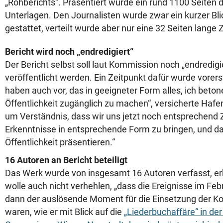
„Rohberichts“. Präsentiert wurde ein rund 1100 Seiten d
Unterlagen. Den Journalisten wurde zwar ein kurzer Blic
gestattet, verteilt wurde aber nur eine 32 Seiten lan
Bericht wird noch „endredigiert“
Der Bericht selbst soll laut Kommission noch „endredigi
veröffentlicht werden. Ein Zeitpunkt dafür wurde vorers
haben auch vor, das in geeigneter Form alles, ich betone
Öffentlichkeit zugänglich zu machen“, versicherte Hafen
um Verständnis, dass wir uns jetzt noch entsprechend 
Erkenntnisse in entsprechende Form zu bringen, und da
Öffentlichkeit präsentieren.“
16 Autoren an Bericht beteiligt
Das Werk wurde von insgesamt 16 Autoren verfasst, erk
wolle auch nicht verhehlen, „dass die Ereignisse im Feb
dann der auslösende Moment für die Einsetzung der 
waren, wie er mit Blick auf die
„Liederbuchaffäre“ in de