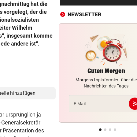
Streit in Bremen: Autofahrer
gnachmittag hat die
prügelt Fußgänger tot
s vorgelegt, der die
NEWSLETTER
ionalsozialisten
URSACHE WOHL BEKANNT
vor ein
eiter Wilhelm
Wohnungsbrand mitten in Na
hts“, insgesamt komme
Bewohner evakuiert
ede andere ist“.
RÜCKSCHLAG VOR US OPEN
vor ein
Sabalenka und Pegula in Tor
früh ausgeschieden
Guten Morgen
Morgens topinformiert über die
SEGELN:
vor ein
Nachrichten des Tages
OeSV-Duos bei Olympia-Test
uelle hinzufügen
LA auf Endrang acht
se
E-Mail
„NOCH LAUTER, GRÖSSER“
vor ein
r ursprünglich ja
Klum wechselt mit „HeidiFes
-Generalsekretär
von ProSieben zu RTL
 Präsentation des
FOLGE VON SONNTAG
vor ein