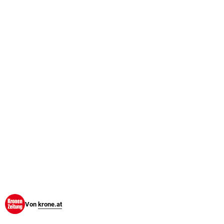
© Krone Multimedia GmbH & Co KG 2026
Muthgasse 2, 1190 Wien
Von
krone.at