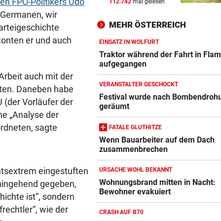
en FPÖ-Politikers Udo
112.742
mal gelesen
SCHLUSSTAG WARTET
vor ein
n Germanen, wir
Röber am Podest, „Captain C
MEHR ÖSTERREICH
Parteigeschichte
stark verbessert
tonten er und auch
EINSATZ IN WOLFURT
MOURINHO GREIFT DURCH
vor ein
Traktor während der Fahrt in Fl
Diese Regeln gelten ab sofor
aufgegangen
die Real-Spieler
Arbeit auch mit der
VERANSTALTER GESCHOCKT
ften. Daneben habe
UM WESTEN ZU SPALTEN
vor ein
Festival wurde nach Bombendroh
 (der Vorläufer der
geräumt
US-Geheimdienste: Putin kö
ne „Analyse der
NATO-Land angreifen
rdneten, sagte
FATALE GLUTHITZE
Wenn Bauarbeiter auf dem Dach
zusammenbrechen
htsextrem eingestuften
URSACHE WOHL BEKANNT
Wohnungsbrand mitten in Nacht:
hingehend gegeben,
Bewohner evakuiert
ichte ist“, sondern
frechtler“, wie der
CRASH AUF B70