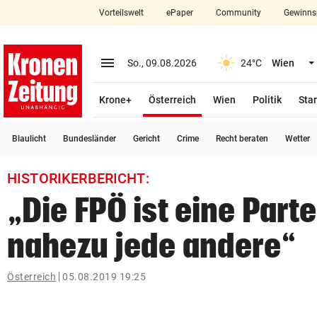
Vorteilswelt
ePaper
Community
Gewinns
close
Schließen
menu
Menü aufklappen
So., 09.08.2026
24°C
Wien
Abonnieren
(ausgewählt)
Krone+
Österreich
Wien
Politik
Star
account_circle
arrow_right
Anmelden
Blaulicht
Bundesländer
Gericht
Crime
Recht beraten
Wetter
pin_drop
arrow_right
Bundesland auswäh
Wien
HISTORIKERBERICHT:
bookmark
Merkliste
„Die FPÖ ist eine Parte
nahezu jede andere“
Suchbegriff
search
eingeben
Österreich
05.08.2019 19:25