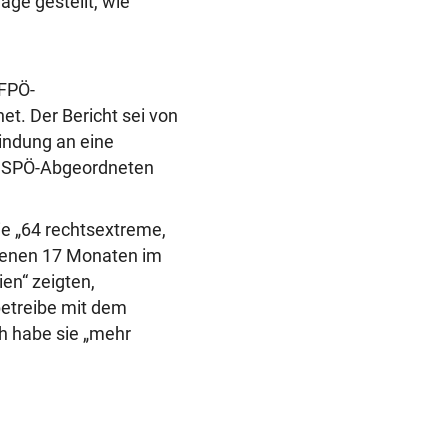
ge gestellt, wie
 FPÖ-
et. Der Bericht sei von
indung an eine
der SPÖ-Abgeordneten
ie „64 rechtsextreme,
ngenen 17 Monaten im
ien“ zeigten,
betreibe mit dem
ch habe sie „mehr