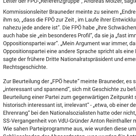
Leiter der FPÖ-„Referenzgruppe“, Andreas Mölzer, sagt
Kommissionsleiter Brauneder meinte zu seinem „Endre
ihm so, „dass die FPÖ zur Zeit , im Laufe ihrer Entwicklun
nahezu jede andere ist“. Die FPÖ habe „ihre Schwächen 
auch habe sie „ein besonderes Profil“, da sie ja „fast i
Oppositionspartei war“. „Mein Argument war immer, da
Oppositionspartei eine andere Sprache spricht als eine 
sagte der frühere Dritte Nationalratspräsident und emer
Rechtsgeschichte.
Zur Beurteilung der „FPÖ heute“ meinte Brauneder, es se
„interessant und spannend“, sich mit Geschichte zu bef
Beurteilung einer Partei zum gegenwärtigen Zeitpunkt s
historisch interessant ist, irrelevant“ - „etwa, ob einer 
Ehrenrang“ bei den Nationalsozialisten hatte oder nicht, 
SS-Vergangenheit von VdU-Gründer Anton Reinthaller me
Wie sahen Parteiprogramme aus, wie wurden diese umg