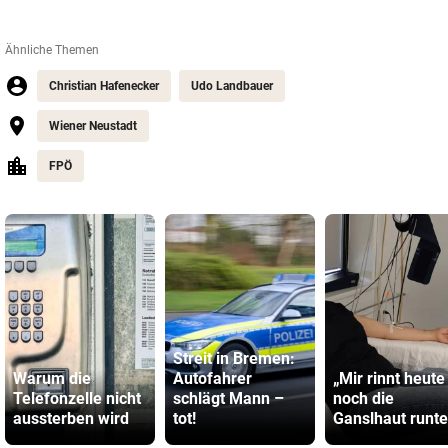
Ähnliche Themen
Christian Hafenecker
Udo Landbauer
Wiener Neustadt
FPÖ
Streit in Bremen:
Warum die
Autofahrer
„Mir rinnt heute
Telefonzelle nicht
schlägt Mann –
noch die
aussterben wird
tot!
Ganslhaut runte