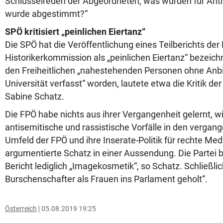
Schlüsselreden der Abgeordneten, was wurden für Anträ
wurde abgestimmt?“
SPÖ kritisiert „peinlichen Eiertanz“
Die SPÖ hat die Veröffentlichung eines Teilberichts der
Historikerkommission als „peinlichen Eiertanz“ bezeichn
den Freiheitlichen „nahestehenden Personen ohne Anb
Universität verfasst“ worden, lautete etwa die Kritik 
Sabine Schatz.
Die FPÖ habe nichts aus ihrer Vergangenheit gelernt, w
antisemitische und rassistische Vorfälle in den verga
Umfeld der FPÖ und ihre Inserate-Politik für rechte Med
argumentierte Schatz in einer Aussendung. Die Partei 
Bericht lediglich „Imagekosmetik“, so Schatz. Schließli
Burschenschafter als Frauen ins Parlament geholt“.
Österreich
05.08.2019 19:25