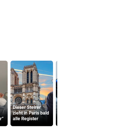
OeSV-Duos bei
Minister pl
Dieser Steirer
Olympia-Test vor
noch stren
zieht in Paris bald
LA auf Endrang
Regeln für 
r“
alle Register
acht
Scooter