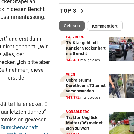
icker Stapel an
Unsere neue Lieblingsroutin
k in diesen Bericht
chevron_right
TOP 3
Philipp bewegen!
ge Zusammenfassung.
(ausgewählt)
Gelesen
Kommentiert
ANZEICHEN ERNST NEHMEN
vor ein
Multiple Sklerose bei Kinder
SALZBURG
ert“ und erst dann
Jugendlichen
TV-Star geht mit
t nicht genannt. „Wir
Kanzler Stocker hart
ins Gericht
 alles, der
SEINE ARME SIND IHRE
vor ein
146.461
mal gelesen
ecker. „Ich bitte aber
Das ist Matt Damons Stunt-
Double in „Die Odyssee“
Zeit nehmen, diese
WIEN
nn erst der
Cobra stürmt
WIE EINST DER VATER
vor ein
Dorotheum, Täter ist
Top-Talent klopft in deutsch
verschwunden
Bundesliga an
143.872
mal gelesen
lärte Hafenecker. Er
CRASH AUF B70
vor ein
ruar letzten Jahres“
VORARLBERG
Zwei Verletzte nach Biker-Un
Traktor-Unglück:
Kommission gewesen
Mutter (36) meldet
bei Edelschrott
r Burschenschaft
sich zu Wort