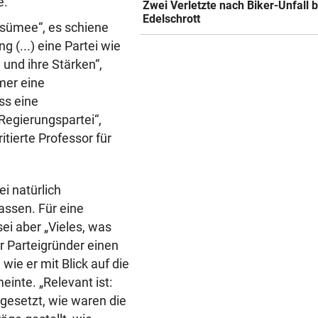
e.
Zwei Verletzte nach Biker-Unfall b
Edelschrott
sümee“, es schiene
g (...) eine Partei wie
und ihre Stärken“,
mmer eine
ss eine
Regierungspartei“,
itierte Professor für
i natürlich
assen. Für eine
ei aber „Vieles, was
der Parteigründer einen
wie er mit Blick auf die
inte. „Relevant ist:
esetzt, wie waren die