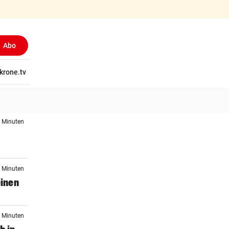
Abo
tschaft
krone.tv
Wissen
Gericht
Kolumnen
Freizeit
Reise
Ti
3 Minuten
3 Minuten
einen
8 Minuten