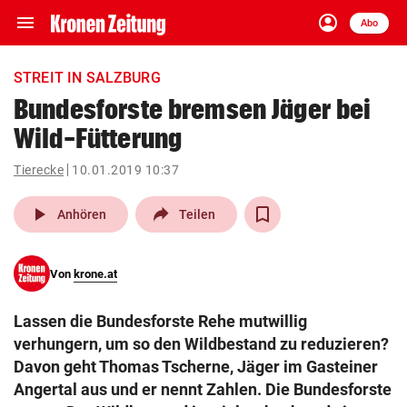
menu
account_circle
Navigation
Anmelden
Abo
close
Schließen
ein-/ausklappen
STREIT IN SALZBURG
Abonnieren
Bundesforste bremsen Jäger bei
Wild-Fütterung
account_circle
arrow_right
Anmelden
Tierecke
10.01.2019 10:37
pin_drop
arrow_right
Bundesland auswäh
Wien
play_arrow
Anhören
Teilen
bookmark
Merkliste
Von
krone.at
Suchbegriff
search
Lassen die Bundesforste Rehe mutwillig
eingeben
verhungern, um so den Wildbestand zu reduzieren?
Davon geht Thomas Tscherne, Jäger im Gasteiner
Angertal aus und er nennt Zahlen. Die Bundesforste