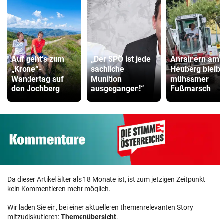
Auf geht‘s zum
„Der SPÖ ist jede
Anrainern am
„Krone“-
sachliche
Heuberg bleib
Wandertag auf
Munition
mühsamer
den Jochberg
ausgegangen!“
Fußmarsch
Da dieser Artikel älter als 18 Monate ist, ist zum jetzigen Zeitpunkt
kein Kommentieren mehr möglich.
Wir laden Sie ein, bei einer aktuelleren themenrelevanten Story
mitzudiskutieren:
Themenübersicht
.