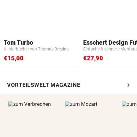
Tom Turbo
Kinderbücher von Thomas Brezina
Einfache & schnelle Montag
€15,00
€27,90
chevron_right
VORTEILSWELT MAGAZINE