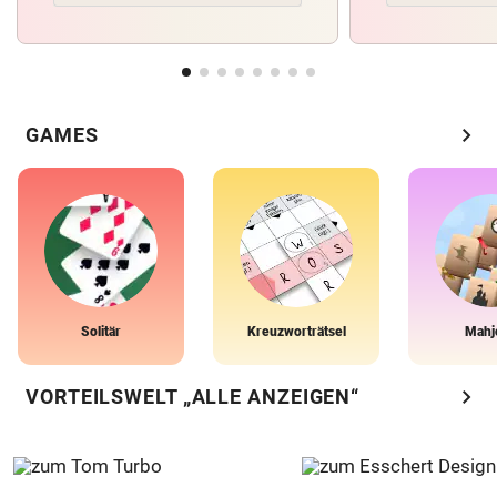
chevron_right
GAMES
Solitär
Kreuzworträtsel
Mahj
chevron_right
VORTEILSWELT „ALLE ANZEIGEN“