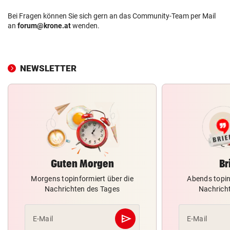
Bei Fragen können Sie sich gern an das Community-Team per Mail
an
forum@krone.at
wenden.
NEWSLETTER
Guten Morgen
Br
Morgens topinformiert über die
Abends topin
Nachrichten des Tages
Nachrich
send
E-Mail
E-Mail
Abschicken