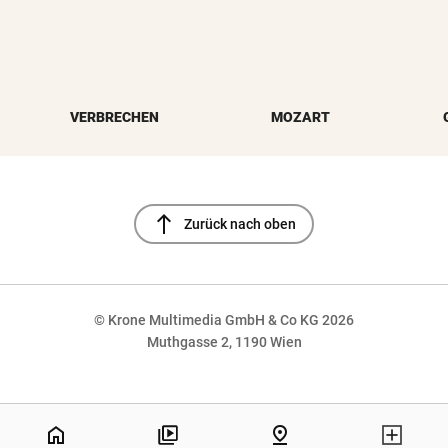
VERBRECHEN
MOZART
north
Zurück nach oben
© Krone Multimedia GmbH & Co KG 2026
Muthgasse 2, 1190 Wien
NaN%
home
pin_drop