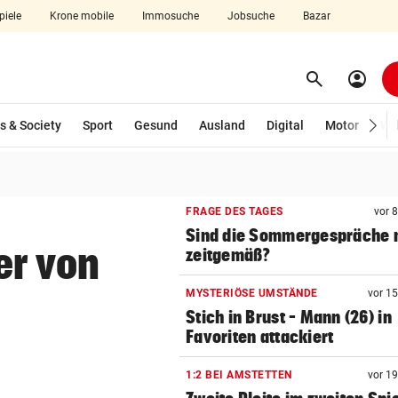
piele
Krone mobile
Immosuche
Jobsuche
Bazar
search
account_circle
Menü aufklappen
Suchen
s & Society
Sport
Gesund
Ausland
Digital
Motor
Wir
len
FRAGE DES TAGES
vor 
Sind die Sommergespräche 
er von
zeitgemäß?
MYSTERIÖSE UMSTÄNDE
vor 1
Stich in Brust – Mann (26) in
Favoriten attackiert
1:2 BEI AMSTETTEN
vor 1