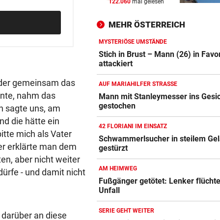
122.060
mal gelesen
JEDE 5. IST GEFÄHRDET
vor 
Armut: Kindererziehung kost
MEHR ÖSTERREICH
Frauen die Pension
MYSTERIÖSE UMSTÄNDE
MIT DROGEN IM GEPÄCK
vor 
Stich in Brust – Mann (26) in Favo
Mädchen (8) von E-Scooter-
attackiert
Fahrer niedergerast
eder gemeinsam das
AUF MARIAHILFER STRASSE
nnte, nahm das
BEI FLUCHTVERSUCH
vor 
Mann mit Stanleymesser ins Gesi
gestochen
Polizisten von Motorradfahre
n sagte uns, am
mitgeschleift
nd die hätte ein
42 FLORIANI IM EINSATZ
tte mich als Vater
Schwammerlsucher in steilem Ge
ter erklärte man dem
gestürzt
n, aber nicht weiter
AM HEIMWEG
ürfe - und damit nicht
Fußgänger getötet: Lenker flücht
Unfall
SERIE GEHT WEITER
t darüber an diese