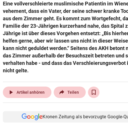
Eine vollverschleierte muslimische Patientin im Wien
vehement, dass ein Vater, der seine schwer kranke Toch
aus dem Zimmer geht. Es kommt zum Wortgefecht, das
Familie der 23-Jährigen kurzerhand nahe, das Spital z
Jährige ist über dieses Vorgehen entsetzt: „Bis hierher
helfen gerne, aber wir lassen uns nicht in dieser Weis
kann nicht geduldet werden.“ Seitens des AKH betont 
das Zimmer außerhalb der Besuchszeit betreten und 
verhalten habe - und dass das Verschleierungsverbo
nicht gelte.
play_arrow
Artikel anhören
Teilen
Kronen Zeitung als bevorzugte Google-Q