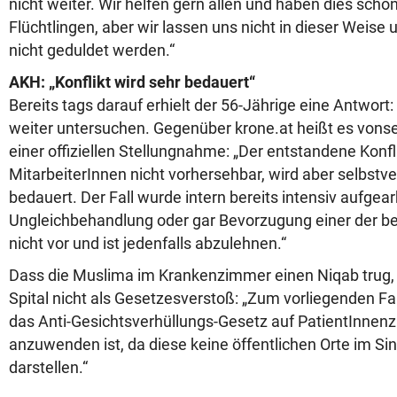
nicht weiter. Wir helfen gern
allen und haben dies schon
Flüchtlingen,
aber wir lassen uns nicht in dieser Weise
nicht geduldet werden.“
AKH: „Konflikt wird sehr bedauert“
Bereits tags darauf erhielt der 56-Jährige eine Antwort
weiter untersuchen. Gegenüber krone.at heißt es vonsei
einer offiziellen Stellungnahme: „Der entstandene Konfl
MitarbeiterInnen nicht vorhersehbar, wird aber selbstve
bedauert. Der Fall wurde intern bereits intensiv aufgear
Ungleichbehandlung oder gar Bevorzugung einer der be
nicht vor und ist jedenfalls abzulehnen.“
Dass die Muslima im Krankenzimmer einen Niqab trug,
Spital nicht als Gesetzesverstoß: „Zum vorliegenden Fal
das Anti-Gesichtsverhüllungs-Gesetz auf PatientInnen
anzuwenden ist, da diese keine öffentlichen Orte im S
darstellen.“