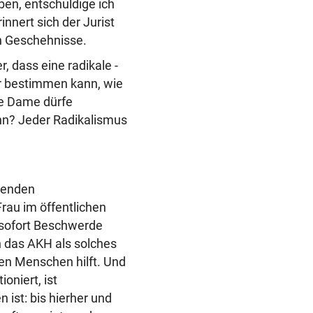
ben, entschuldige ich
erinnert sich der Jurist
en Geschehnisse.
, dass eine radikale -
er bestimmen kann, wie
te Dame dürfe
nn?
Jeder Radikalismus
ltenden
rau im öffentlichen
l sofort Beschwerde
n das AKH als solches
len Menschen hilft. Und
oniert, ist
 ist: bis hierher und