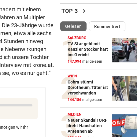
Säure-Einbrecher in Wien-
hadert mit einem
chevron_right
TOP 3
Ottakring am Werk
Jahren an Multipler
. Die 23-Jährige wurde
(ausgewählt)
Gelesen
Kommentiert
ALLE TITEL WEG, ABER:
vor 
en, etwa alle sechs
Ex-Prinz Andrew soll royales
SALZBURG
 24 Stunden hinweg
Begräbnis erhalten
TV-Star geht mit
 die Nebenwirkungen
Kanzler Stocker hart
ins Gericht
NACH „KRONE“-BERICHT
vor 
d ich unsere Tochter
147.994
mal gelesen
ORF beruhigt: „Meiste mehr 
nterview mit krone.at.
einen Empfangsweg“
 sie, wo es nur geht.“
WIEN
Cobra stürmt
DEUTLICHE WORTE
vor 
Dorotheum, Täter ist
„Katastrophal“: Benatia rec
verschwunden
mit Ex-Klub ab
144.186
mal gelesen
WAREN ES JÄGER?
vor 
MEDIEN
Frau entdeckte Einschussloc
Neuer Skandal! ORF
dreht Haushalten
ihrem Auto
nötigen wir Ihr
Antennen ab