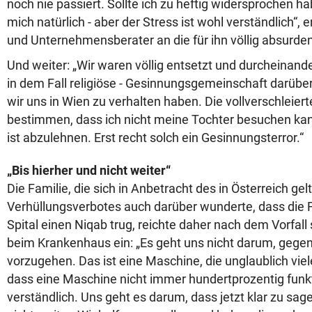
noch nie passiert.
Sollte ich zu heftig widersprochen ha
mich natürlich - aber der Stress ist wohl verständlich
“, 
und Unternehmensberater an die für ihn völlig absurd
Und weiter: „Wir waren völlig entsetzt und durcheinander
in dem Fall religiöse - Gesinnungsgemeinschaft darüb
wir uns in Wien zu verhalten haben.
Die vollverschleier
bestimmen, dass ich nicht meine Tochter besuchen ka
ist abzulehnen. Erst recht solch ein Gesinnungsterror.“
„Bis hierher und nicht weiter“
Die Familie, die sich in Anbetracht des in Österreich ge
Verhüllungsverbotes auch darüber wunderte, dass die F
Spital einen Niqab trug, reichte daher nach dem Vorfal
beim Krankenhaus ein: „Es geht uns nicht darum, gege
vorzugehen. Das ist eine Maschine, die unglaublich vie
dass eine Maschine nicht immer hundertprozentig funkti
verständlich. Uns geht es darum, dass jetzt klar zu sagen