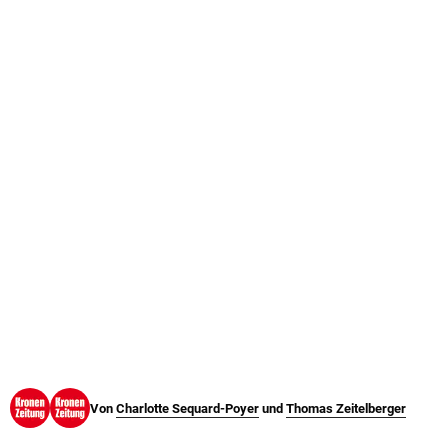
© Krone Multimedia GmbH & Co KG 2026
Muthgasse 2, 1190 Wien
Von
Charlotte Sequard-Poyer
und
Thomas Zeitelberger