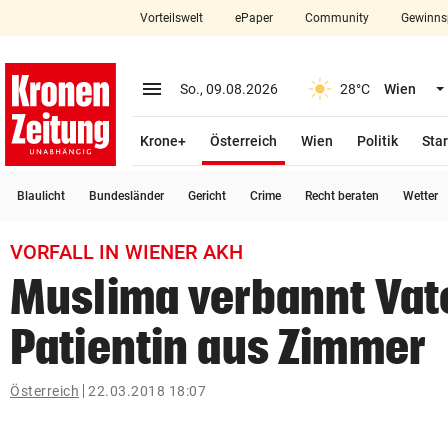
Vorteilswelt
ePaper
Community
Gewinns
close
Schließen
menu
Menü aufklappen
So., 09.08.2026
28°C
Wien
Abonnieren
(ausgewählt)
Krone+
Österreich
Wien
Politik
Star
account_circle
arrow_right
Anmelden
Blaulicht
Bundesländer
Gericht
Crime
Recht beraten
Wetter
pin_drop
arrow_right
Bundesland auswäh
Wien
VORFALL IN WIENER AKH
bookmark
Merkliste
Muslima verbannt Vat
Patientin aus Zimmer
Suchbegriff
search
eingeben
Österreich
22.03.2018 18:07