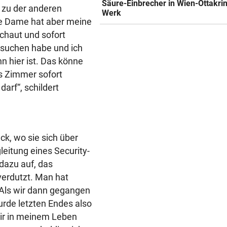
Säure-Einbrecher in Wien-Ottakri
 zu der anderen
Werk
Die Dame hat aber meine
chaut und sofort
 suchen habe und ich
n hier ist. Das könne
das Zimmer sofort
arf“, schildert
ck, wo sie sich über
gleitung eines Security-
dazu auf, das
verdutzt. Man hat
 Als wir dann gegangen
urde letzten Endes also
 mir in meinem Leben