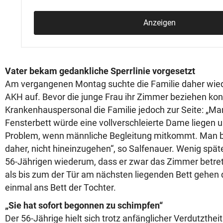
Anzeigen
Vater bekam gedankliche Sperrlinie vorgesetzt
Am vergangenen Montag suchte die Familie daher wi
AKH auf. Bevor die junge Frau ihr Zimmer beziehen ko
Krankenhauspersonal die Familie jedoch zur Seite: „Ma
Fensterbett würde eine vollverschleierte Dame liegen u
Problem, wenn männliche Begleitung mitkommt. Man bi
daher, nicht hineinzugehen“, so Salfenauer. Wenig spä
56-Jährigen wiederum, dass er zwar das Zimmer betrete
als bis zum der Tür am nächsten liegenden Bett gehen d
einmal ans Bett der Tochter.
„Sie hat sofort begonnen zu schimpfen“
Der 56-Jährige hielt sich trotz anfänglicher Verdutzthei