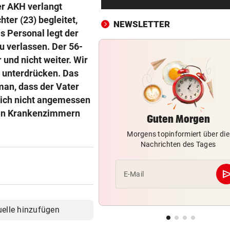
Ö3-Star Gabi Hiller teilt
er AKH verlangt
zuckersüße Baby-News
ter (23) begleitet,
NEWSLETTER
 Personal legt der
42 FLORIANI IM EINSATZ
vor ein
u verlassen. Der 56-
Schwammerlsucher in steil
 und nicht weiter. Wir
Gelände gestürzt
e unterdrücken. Das
man, dass der Vater
NACH ANSTURM AUF CEUTA
vor ein
sich nicht angemessen
Streit zwischen Rom und Mad
Brunner vermittelt
t in Krankenzimmern
Guten Morgen
Morgens topinformiert über die
ZUR LAGE DER PARTEIEN
vor ein
Nachrichten des Tages
FPÖ immer stärker, zieht je
die ÖVP-Reißleine?
se
E-Mail
AM HEIMWEG
vor ein
Fußgänger getötet: Lenker
flüchtet nach Unfall
uelle hinzufügen
SERIE GEHT WEITER
vor ein