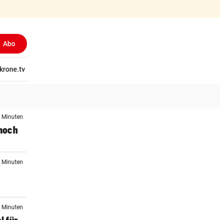
Abo
tschaft
krone.tv
Wissen
Gericht
Kolumnen
Freizeit
Reise
Ti
8 Minuten
noch
5 Minuten
9 Minuten