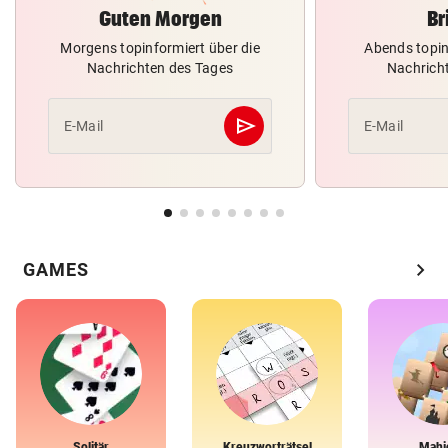
Guten Morgen
Br
Morgens topinformiert über die
Abends topin
Nachrichten des Tages
Nachrich
send
E-Mail
E-Mail
Abschicken
chevron_right
GAMES
Solitär
Kreuzworträtsel
Mahj