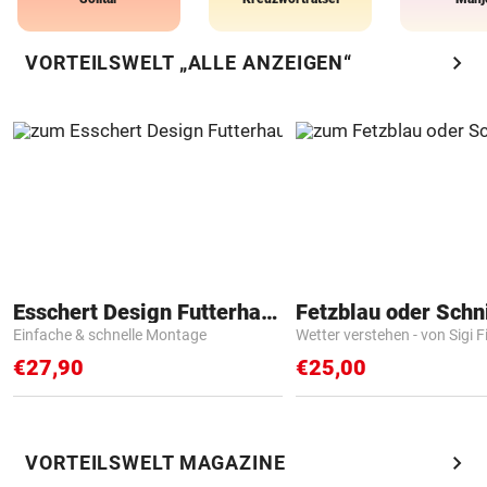
chevron_right
VORTEILSWELT „ALLE ANZEIGEN“
Esschert Design Futterhaus
Fetzblau oder Schn
Einfache & schnelle Montage
Wetter verstehen - von Sigi F
€27,90
€25,00
chevron_right
VORTEILSWELT MAGAZINE