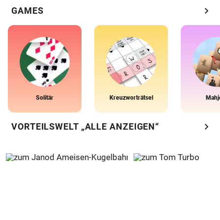
chevron_right
GAMES
Solitär
Kreuzworträtsel
Mahj
chevron_right
VORTEILSWELT „ALLE ANZEIGEN“