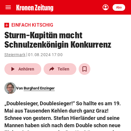
menu
account_circle
Navigation
Anmelden
Abo
close
Schließen
ein-/ausklappen
EINFACH KITSCHIG
Abonnieren
Sturm-Kapitän macht
Schnulzenkönigin Konkurrenz
account_circle
arrow_right
Anmelden
Steiermark
01.08.2024 17:00
pin_drop
arrow_right
Bundesland auswäh
Wien
play_arrow
Anhören
Teilen
bookmark
Merkliste
Von
Burghard Enzinger
Suchbegriff
search
„Doublesieger, Doublesieger!“ So hallte es am 19.
eingeben
Mai aus Tausenden Kehlen durch ganz Graz!
Schnee von gestern. Stefan Hierländer und seine
Mannen haben sich nach dem Double schon neue