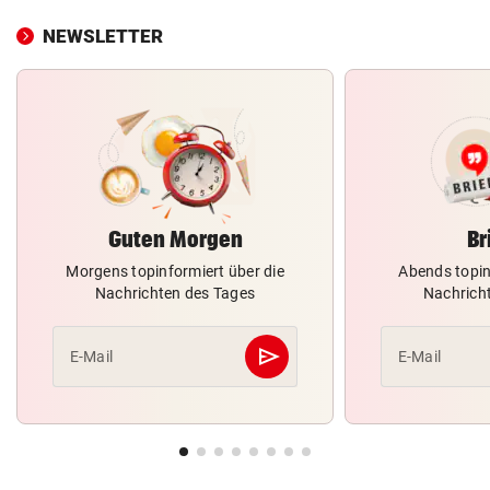
NEWSLETTER
Guten Morgen
Br
Morgens topinformiert über die
Abends topin
Nachrichten des Tages
Nachrich
send
E-Mail
E-Mail
Abschicken