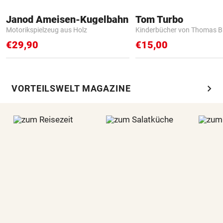
Janod Ameisen-Kugelbahn
Tom Turbo
Motorikspielzeug aus Holz
Kinderbücher von Thomas B
€29,90
€15,00
chevron_right
VORTEILSWELT MAGAZINE