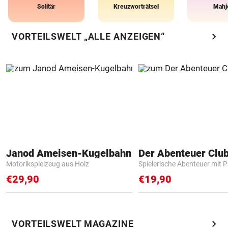
Solitär
Kreuzworträtsel
Mahj
chevron_right
VORTEILSWELT „ALLE ANZEIGEN“
Janod Ameisen-Kugelbahn
Der Abenteuer Clu
Motorikspielzeug aus Holz
Spielerische Abenteuer mit P
€29,90
€19,90
chevron_right
VORTEILSWELT MAGAZINE