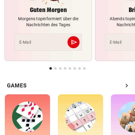
Guten Morgen
Br
Morgens topinformiert über die
Abends topin
Nachrichten des Tages
Nachrich
send
E-Mail
E-Mail
Abschicken
chevron_right
GAMES