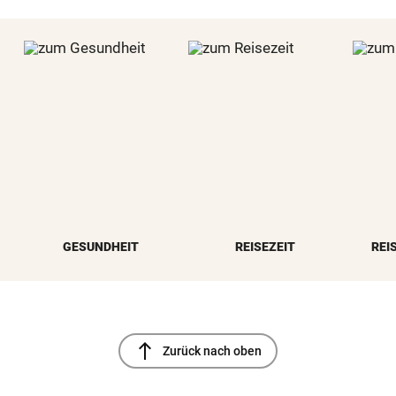
GESUNDHEIT
REISEZEIT
REI
north
Zurück nach oben