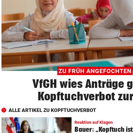
© Krone Multimedia GmbH & Co KG 2026
Muthgasse 2, 1190 Wien
ZU FRÜH ANGEFOCHTEN
VfGH wies Anträge 
Kopftuchverbot zu
ALLE ARTIKEL ZU KOPFTUCHVERBOT
Reaktion auf Klagen
Bauer: „Kopftuch is