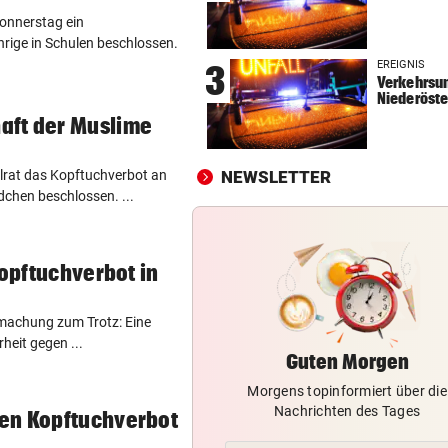
onnerstag ein
NHL-STAR IN GRAZ:
vor 
hrige in Schulen beschlossen.
„Ich habe selbst zu einem V
EREIGNIS
3
aufgeschaut!“
Verkehrsun
Niederöste
AUFSTEIGER IM FOKUS
vor 
ft der Muslime
Austria Lustenau jagt gegen
Bundesliga-Rekord
lrat das Kopftuchverbot an
NEWSLETTER
dchen beschlossen. ...
AUF CHINA-MOTORRAD
vor 
Zurück in der Wüste als erst
Werksfahrer
Kopftuchverbot in
lmachung zum Trotz: Eine
heit gegen ...
Guten Morgen
Morgens topinformiert über die
Nachrichten des Tages
en Kopftuchverbot