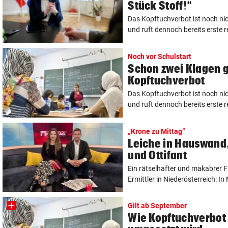
Stück Stoff!“
Das Kopftuchverbot ist noch nic
und ruft dennoch bereits erste re
Noch vor Schulstart
Schon zwei Klagen 
Kopftuchverbot
Das Kopftuchverbot ist noch nic
und ruft dennoch bereits erste re
„Krone zu Mittag“
Leiche in Hauswand
und Ottifant
Ein rätselhafter und makabrer F
Ermittler in Niederösterreich: In
Gilt ab September
Wie Kopftuchverbot