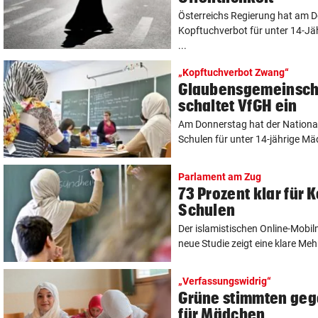
Österreichs Regierung hat am D
Kopftuchverbot für unter 14-Jä
...
„Kopftuchverbot Zwang“
Glaubensgemeinscha
schaltet VfGH ein
Am Donnerstag hat der Nationa
Schulen für unter 14-jährige Mä
Parlament am Zug
73 Prozent klar für 
Schulen
Der islamistischen Online-Mobi
neue Studie zeigt eine klare Mehr
„Verfassungswidrig“
Grüne stimmten geg
für Mädchen