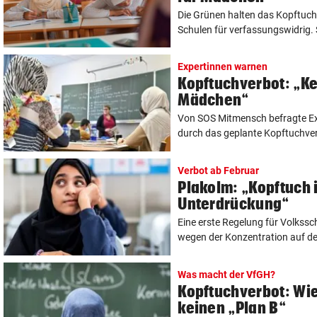
Die Grünen halten das Kopftuchv
Schulen für verfassungswidrig. 
Expertinnen warnen
Kopftuchverbot: „K
Mädchen“
Von SOS Mitmensch befragte Ex
durch das geplante Kopftuchverb
Verbot ab Februar
Plakolm: „Kopftuch i
Unterdrückung“
Eine erste Regelung für Volkssc
wegen der Konzentration auf de
Was macht der VfGH?
Kopftuchverbot: Wi
keinen „Plan B“