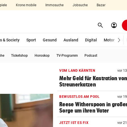
piele
Krone mobile
Immosuche
Jobsuche
Bazar
search
account_circle
Menü aufklappen
Suchen
s & Society
Sport
Gesund
Ausland
Digital
Motor
Wir
che
Ticketshop
Horoskop
TV-Programm
Podcast
len
VOM LAND KÄRNTEN
vor 1
Mehr Geld für Kastration vo
Streunerkatzen
BEWUSSTLOS AM POOL
vor 1
Reese Witherspoon in große
Sorge um ihren Vater
JETZT IST ES FIX
vor 2