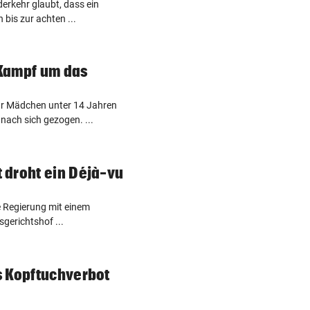
erkehr glaubt, dass ein
bis zur achten ...
)Kampf um das
ür Mädchen unter 14 Jahren
nach sich gezogen. ...
 droht ein Déjà-vu
ue Regierung mit einem
gerichtshof ...
s Kopftuchverbot