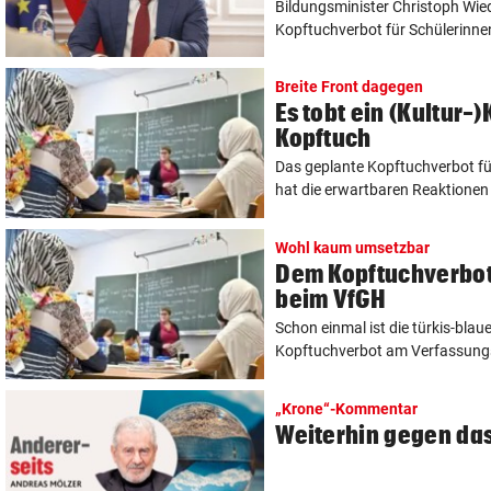
Bildungsminister Christoph Wied
Kopftuchverbot für Schülerinnen 
Breite Front dagegen
Es tobt ein (Kultur-
Kopftuch
Das geplante Kopftuchverbot f
hat die erwartbaren Reaktionen 
Wohl kaum umsetzbar
Dem Kopftuchverbot
beim VfGH
Schon einmal ist die türkis-bla
Kopftuchverbot am Verfassungs
„Krone“-Kommentar
Weiterhin gegen da