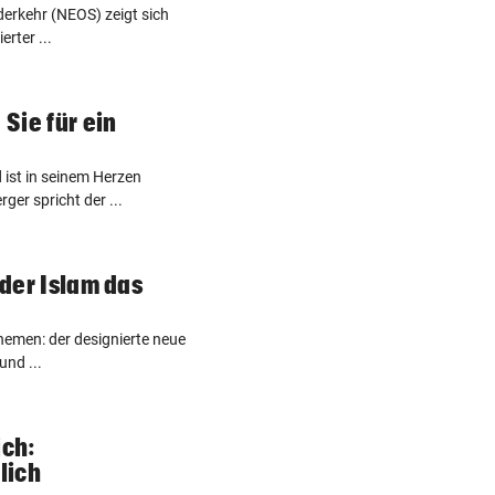
derkehr (NEOS) zeigt sich
rter ...
 Sie für ein
d ist in seinem Herzen
ger spricht der ...
 der Islam das
Themen: der designierte neue
und ...
ich:
lich