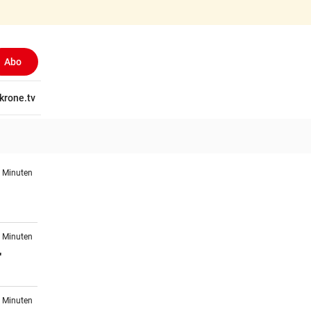
Abo
tschaft
krone.tv
Wissen
Gericht
Kolumnen
Freizeit
Reise
Ti
3 Minuten
n
9 Minuten
r
1 Minuten