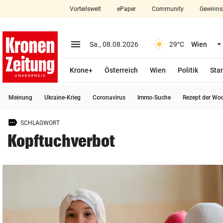
Vorteilswelt
ePaper
Community
Gewinns
close
Schließen
menu
Menü aufklappen
Sa., 08.08.2026
29°C
Wien
Abonnieren
Krone+
Österreich
Wien
Politik
Star
account_circle
arrow_right
Anmelden
Meinung
Ukraine-Krieg
Coronavirus
Immo-Suche
Rezept der Wo
pin_drop
arrow_right
Bundesland auswäh
Wien
SCHLAGWORT
bookmark
Merkliste
Kopftuchverbot
Suchbegriff
search
eingeben