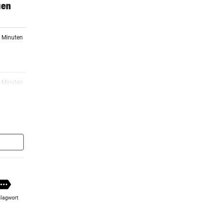
uen
5 Minuten
6 Minuten
7 Minuten
am Tag
4 Minuten
:
lagwort
er Stunde