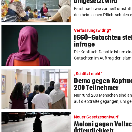
umgesetzt wird
Es ist nach wie vor heiß umstrit
den heimischen Pflichtschulen ei
Verfassungswidrig?
IGGÖ-Gutachten stel
infrage
Die Kopftuch-Debatte ist um eine
Gutachten im Auftrag der Islami
„Schützt nicht“
Demo gegen Kopftuc
200 Teilnehmer
Nur rund 200 Menschen sind am
auf die Straße gegangen, um geg
Neuer Gesetzesentwurf
Meloni gegen Vollsc
Öffentlichkeit