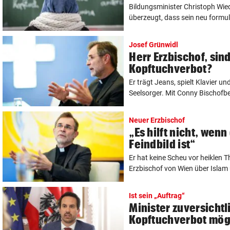
Bildungsminister Christoph Wie
überzeugt, dass sein neu formulie
Josef Grünwidl
Herr Erzbischof, sind
Kopftuchverbot?
Er trägt Jeans, spielt Klavier un
Seelsorger. Mit Conny Bischofber
Neuer Erzbischof
„Es hilft nicht, wenn
Feindbild ist“
Er hat keine Scheu vor heiklen 
Erzbischof von Wien über Islam 
Ist sein „Auftrag“
Minister zuversichtl
Kopftuchverbot mög