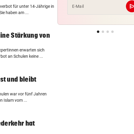
se
erbot für unter 14-Jährige in
E-Mail
Sie haben am ...
eine Stärkung von
pertinnen erwarten sich
ot an Schulen keine ...
st und bleibt
hulen war vor fünf Jahren
n Islam vom ...
ederkehr hat